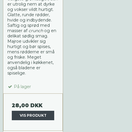
er utrolig nem at dyrke
og vokser vildt hurtigt.
Glatte, runde rødder,
hvide og indbydende.
Saftig og sprød med
masser af
crunch
og en
delikat sødlig smag.
Majroe udvikler sig
hurtigt og bør spises,
mens rødderne er små
og friske. Meget
anvendelig i køkkenet,
også bladene er
spiselige.
På lager
28,00 DKK
VIS PRODUKT