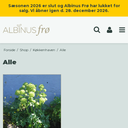
Sæsonen 2026 er slut og Albinus Frø har lukket for
salg. Vi åbner igen d. 28. december 2026.
Forside
/
Shop
/
Køkkenhaven
/
Alle
Alle