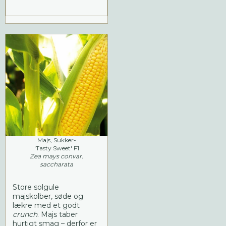
Majs, Sukker-
'Tasty Sweet' F1
Zea mays convar.
saccharata
Store solgule
majskolber, søde og
lækre med et godt
crunch
. Majs taber
hurtigt smag – derfor er