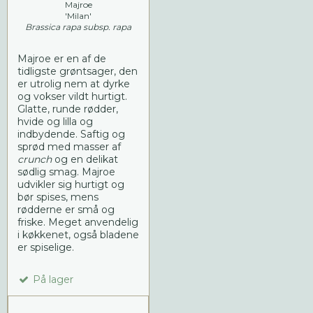
Majroe
'Milan'
Brassica rapa subsp. rapa
Majroe er en af de
tidligste grøntsager, den
er utrolig nem at dyrke
og vokser vildt hurtigt.
Glatte, runde rødder,
hvide og lilla og
indbydende. Saftig og
sprød med masser af
crunch
og en delikat
sødlig smag. Majroe
udvikler sig hurtigt og
bør spises, mens
rødderne er små og
friske. Meget anvendelig
i køkkenet, også bladene
er spiselige.
På lager