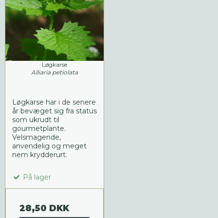
Løgkarse
Alliaria petiolata
Løgkarse har i de senere
år bevæget sig fra status
som ukrudt til
gourmetplante.
Velsmagende,
anvendelig og meget
nem krydderurt.
På lager
28,50 DKK