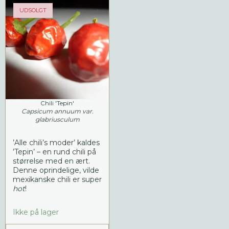
UDSOLGT
Chili 'Tepin'
Capsicum annuum var.
glabriusculum
’Alle chili’s moder’ kaldes
’Tepin’ – en rund chili på
størrelse med en ært.
Denne oprindelige, vilde
mexikanske chili er super
hot
!
Ikke på lager