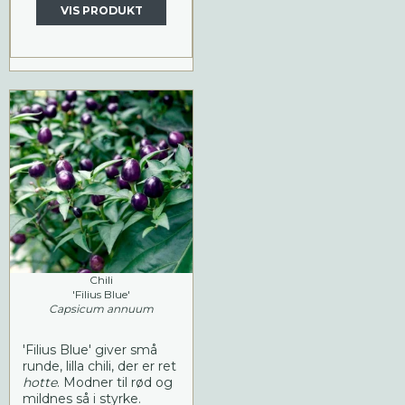
VIS PRODUKT
Chili
'Filius Blue'
Capsicum annuum
'Filius Blue' giver små
runde, lilla chili, der er ret
hotte
. Modner til rød og
mildnes så i styrke.