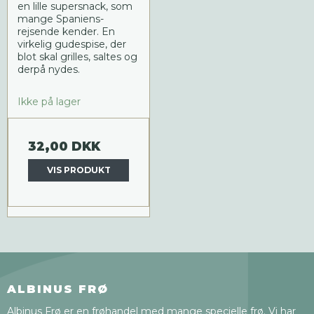
en lille supersnack, som
mange Spaniens-
rejsende kender. En
virkelig gudespise, der
blot skal grilles, saltes og
derpå nydes.
Ikke på lager
32,00 DKK
VIS PRODUKT
ALBINUS FRØ
Albinus Frø er en frøhandel med mange specielle frø. Vi har