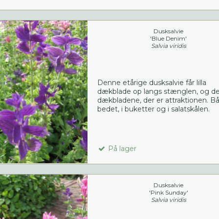
Dusksalvie
'Blue Denim'
Salvia viridis
Denne etårige dusksalvie får lilla
dækblade op langs stænglen, og de
dækbladene, der er attraktionen. Bå
bedet, i buketter og i salatskålen.
På lager
Dusksalvie
'Pink Sunday'
Salvia viridis