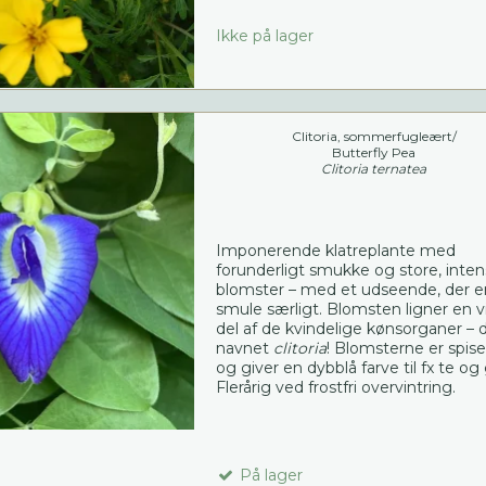
Ikke på lager
Clitoria, sommerfugleært/
Butterfly Pea
Clitoria ternatea
Imponerende klatreplante med
forunderligt smukke og store, inten
blomster – med et udseende, der e
smule særligt. Blomsten ligner en v
del af de kvindelige kønsorganer – 
navnet
clitoria
! Blomsterne er spise
og giver en dybblå farve til fx te og 
Flerårig ved frostfri overvintring.
På lager