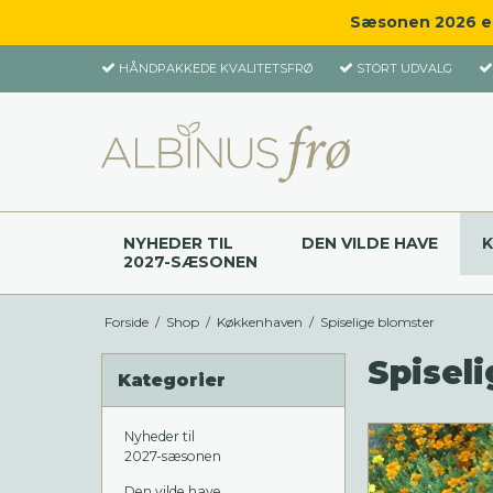
Sæsonen 2026 er 
HÅNDPAKKEDE KVALITETSFRØ
STORT UDVALG
NYHEDER TIL
DEN VILDE HAVE
2027-SÆSONEN
Forside
/
Shop
/
Køkkenhaven
/
Spiselige blomster
Spisel
Kategorier
Nyheder til
2027-sæsonen
Den vilde have