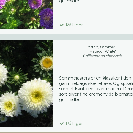
gul midte.
På lager
Asters, Sommer-
'Matador White'
Callistephus chinensis
Sommerasters er en klassiker i den
gammeldags skærehave. Og spisel
som et kønt drys over maden! Den
sort giver fine cremehvide blomst
gul midte.
På lager