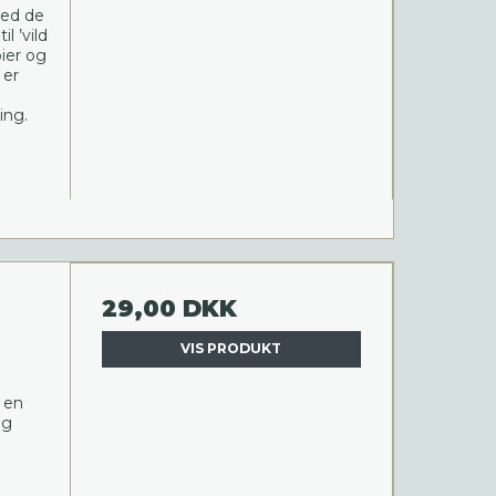
med de
l ’vild
bier og
 er
ing.
29,00 DKK
VIS PRODUKT
 en
og