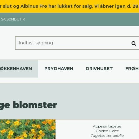
slut og Albinus Frø har lukket for salg. Vi åbner igen d. 2
SÆSONBUTIK
KØKKENHAVEN
PRYDHAVEN
DRIVHUSET
FRØH
ige blomster
Appelsintagetes
'Golden Gem'
Tagetes tenuifolia