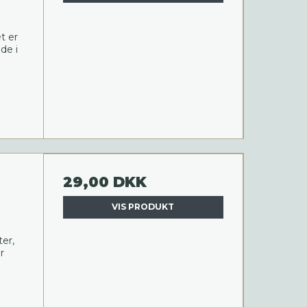
t er
de i
29,00 DKK
VIS PRODUKT
ter,
r