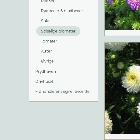
Radiser
Rødbeder & bladbeder
Salat
Spiselige blomster
Tomater
Ærter
Øvrige
Prydhaven
Drivhuset
Frøhandlerens egne favoritter