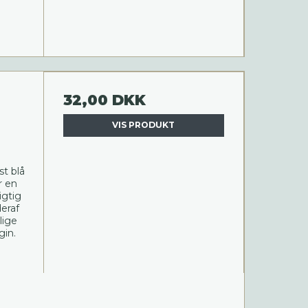
32,00 DKK
VIS PRODUKT
st blå
r en
igtig
deraf
lige
gin.