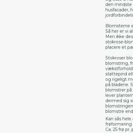
den mindste 
husfacader, h
jordforbindel
Blomsterne er
Så her er vi a
Men ikke dest
stokrose-blom
placere et pa
Stokroser blo
blomstring, f
vækstforhold 
støttepind el
og rigeligt m
på bladene. S
blomstrer på 
lever planter
dermed sig s
blomstringen 
blomstre endn
Kan sås hele
frøformering 
Ca. 25 frø pr.