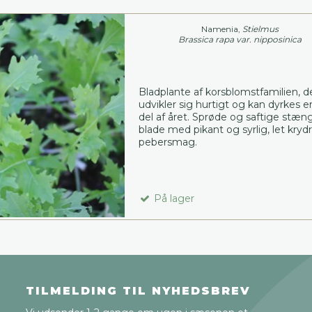
Namenia,
Stielmus
Brassica rapa var. nipposinica
Bladplante af korsblomstfamilien, d
udvikler sig hurtigt og kan dyrkes e
del af året. Sprøde og saftige stæn
blade med pikant og syrlig, let kryd
pebersmag.
På lager
TILMELDING TIL NYHEDSBREV