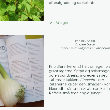
efterafgrøde og dækplante.
På lager
Fennikel, Knold-
'Vulgare Dulce'
Foeniculum vulgare var. azoricum
Knoldfennikel er så helt sin egen bl
grøntsagerne. Sprød og anissmag
og en uundværlig ingrediens i det
italienske køkken.
Finocchi
, som
italienerne kalder den, smager – kor
tilberedt – så italiensk, at man kan 
Rafaels små fede engle synge!