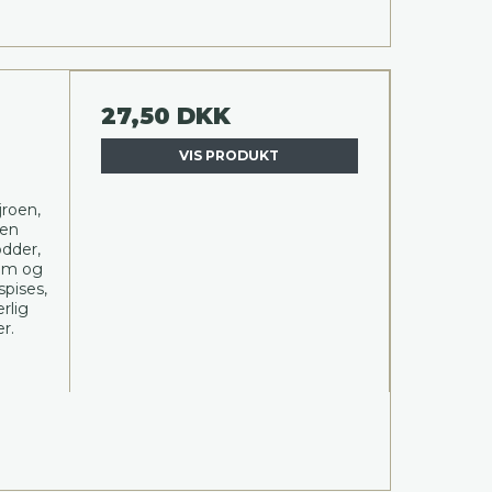
27,50 DKK
VIS PRODUKT
jroen,
 en
ødder,
em og
pises,
rlig
r.