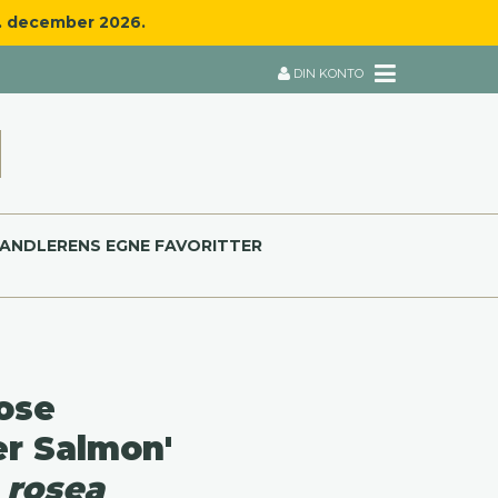
8. december 2026.
DIN KONTO
ANDLERENS EGNE FAVORITTER
ose
er Salmon'
 rosea