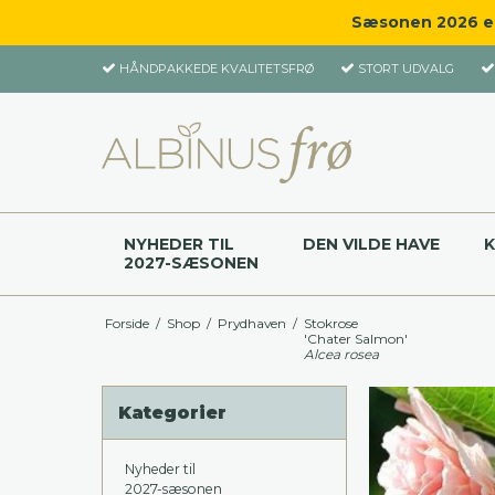
Sæsonen 2026 er 
HÅNDPAKKEDE KVALITETSFRØ
STORT UDVALG
NYHEDER TIL
DEN VILDE HAVE
2027-SÆSONEN
Forside
/
Shop
/
Prydhaven
/
Stokrose
'Chater Salmon'
Alcea rosea
Kategorier
Nyheder til
2027-sæsonen