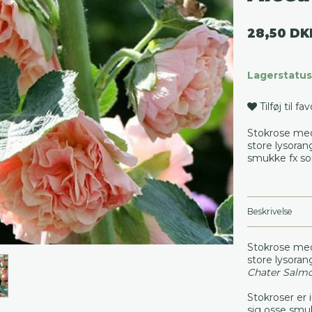
28,50 DK
Lagerstatus
Tilføj til fa
Stokrose med
store lysoran
smukke fx so
Beskrivelse
Stokrose med 
store lysoran
Chater Salm
Stokroser er
sig osse smuk