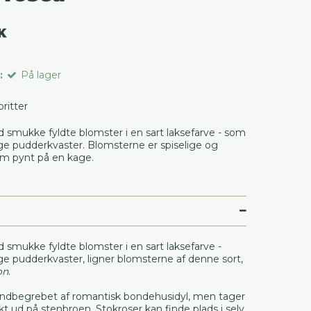
K
:
På lager
voritter
 smukke fyldte blomster i en sart laksefarve - som
ge pudderkvaster. Blomsterne er spiselige og
m pynt på en kage.
smukke fyldte blomster i en sart laksefarve -
ge pudderkvaster, ligner blomsterne af denne sort,
on
.
 indbegrebet af romantisk bondehusidyl, men tager
t ud på stenbroen. Stokroser kan finde plads i selv