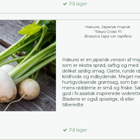
På lager
Hakurei, Japansk majroe
'Tokyo Cross' F1
Brassica rapa var rapifera
Hakurei er en japansk version af ma
som er ekstra sprød, saftig og med
delikat sødlig smag. Glatte, runde r
kridhvide og indbydende. Meget n
hurtigvoksende grøntsag, som bør s
mens rødderne er små og friske. Sæ
god i fx asiatisk inspirerede wokrette
Bladene er også spiselige, rå eller
tilberedte.
På lager