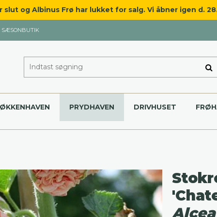
slut og Albinus Frø har lukket for salg. Vi åbner igen d. 2
SÆSONBUTIK
KØKKENHAVEN
PRYDHAVEN
DRIVHUSET
FRØH
Stokr
'Chat
Alcea