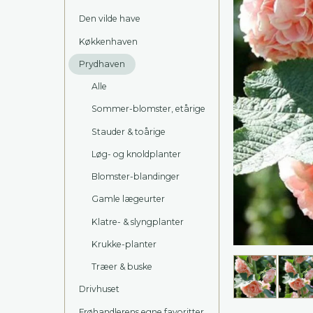
Den vilde have
Køkkenhaven
Prydhaven
Alle
Sommer-blomster, etårige
Stauder & toårige
Løg- og knoldplanter
Blomster-blandinger
Gamle lægeurter
Klatre- & slyngplanter
Krukke-planter
Træer & buske
Drivhuset
Frøhandlerens egne favoritter