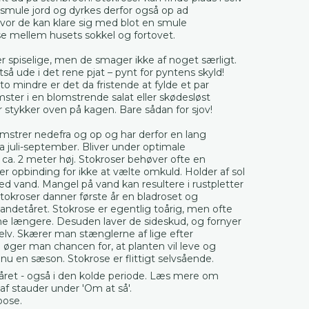
smule jord og dyrkes derfor også op ad
vor de kan klare sig med blot en smule
se mellem husets sokkel og fortovet.
 spiselige, men de smager ikke af noget særligt.
ltså ude i det rene pjat – pynt for pyntens skyld!
o mindre er det da fristende at fylde et par
ster i en blomstrende salat eller skødesløst
r stykker oven på kagen. Bare sådan for sjov!
mstrer nedefra og op og har derfor en lang
ra juli-september. Bliver under optimale
ca. 2 meter høj. Stokroser behøver ofte en
ler opbinding for ikke at vælte omkuld. Holder af sol
ed vand. Mangel på vand kan resultere i rustpletter
tokroser danner første år en bladroset og
andetåret. Stokrose er egentlig toårig, men ofte
ne længere. Desuden laver de sideskud, og fornyer
elv. Skærer man stænglerne af lige efter
øger man chancen for, at planten vil leve og
u en sæson. Stokrose er flittigt selvsående.
 året - også i den kolde periode. Læs mere om
af stauder under 'Om at så'.
 pose.