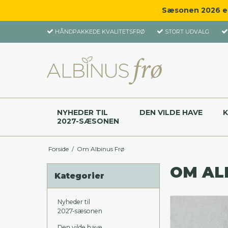
Sæsonen 2026 er 
HÅNDPAKKEDE KVALITETSFRØ
STORT UDVALG
NYHEDER TIL
DEN VILDE HAVE
2027-SÆSONEN
Forside
/
Om Albinus Frø
OM AL
Kategorier
Nyheder til
2027-sæsonen
Den vilde have