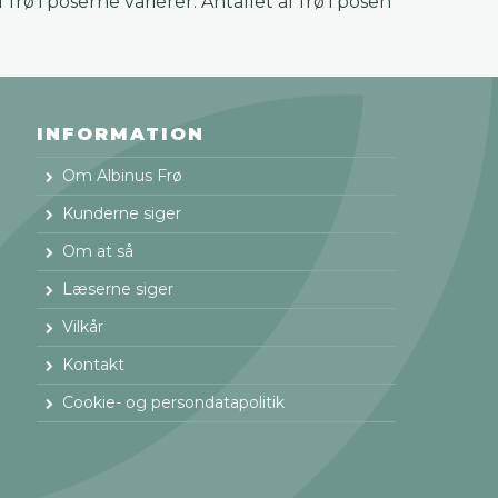
frø i poserne varierer. Antallet af frø i posen
INFORMATION
Om Albinus Frø
Kunderne siger
Om at så
Læserne siger
Vilkår
Kontakt
Cookie- og persondatapolitik