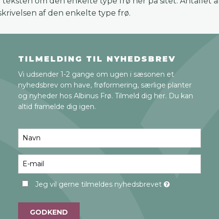
 teksten om den enkelte type frø her på sitet. Antallet af 
skrivelsen af den enkelte type frø.
TILMELDING TIL NYHEDSBREV
Vi udsender 1-2 gange om ugen i sæsonen et
nyhedsbrev om have, frøformering, særlige planter
og nyheder hos Albinus Frø. Tilmeld dig her. Du kan
altid framelde dig igen.
Jeg vil gerne tilmeldes nyhedsbrevet
GODKEND