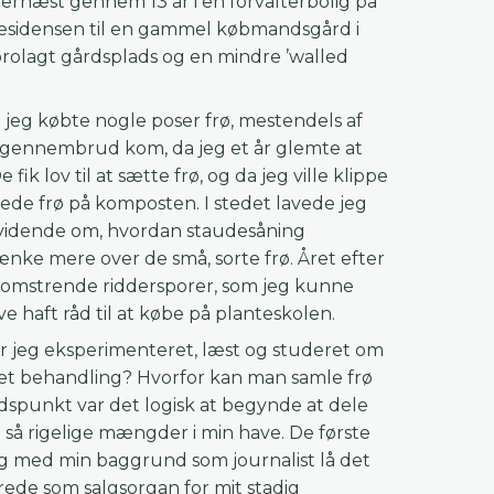
ernæst gennem 13 år i en forvalterbolig på
 residensen til en gammel købmandsgård i
rolagt gårdsplads og en mindre ’walled
: jeg købte nogle poser frø, mestendels af
 gennembrud kom, da jeg et år glemte at
ik lov til at sætte frø, og da jeg ville klippe
tede frø på komposten. I stedet lavede jeg
t uvidende om, hvordan staudesåning
ænke mere over de små, sorte frø. Året efter
blomstrende riddersporer, som jeg kunne
ve haft råd til at købe på planteskolen.
ar jeg eksperimenteret, læst og studeret om
eret behandling? Hvorfor kan man samle frø
idspunkt var det logisk at begynde at dele
 så rigelige mængder i min have. De første
 Og med min baggrund som journalist lå det
erede som salgsorgan for mit stadig