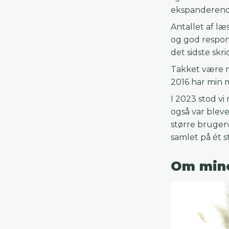
ekspanderend
Antallet af læ
og god respon
det sidste skr
Takket være m
2016 har min 
I 2023 stod v
også var bleve
større brugerv
samlet på ét s
Om mine