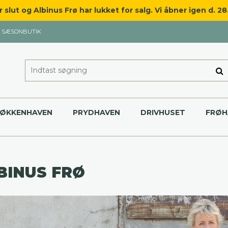
slut og Albinus Frø har lukket for salg. Vi åbner igen d. 2
SÆSONBUTIK
KØKKENHAVEN
PRYDHAVEN
DRIVHUSET
FRØH
BINUS FRØ