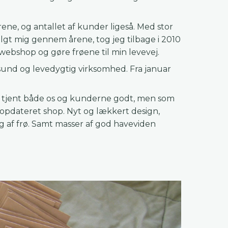
ne, og antallet af kunder ligeså. Med stor
lgt mig gennem årene, tog jeg tilbage i 2010
e webshop og gøre frøene til min levevej.
sund og levedygtig virksomhed. Fra januar
 tjent både os og kunderne godt, men som
, opdateret shop. Nyt og lækkert design,
lg af frø. Samt masser af god haveviden