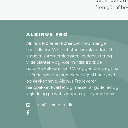
det finder du i
fremgår af be
ALBINUS FRØ
Albinus Frø er en frøhandel med mange
specielle frø. Vi har et stort udvalg af frø af bl.a.
stauder, sommerblomster, krydderurter og
vilde planter – og ikke mindst frø til de
nordiske køkkenhaver! Vi lægger stor vægt på
at finde sjove og anderledes frø til både pryd-
og køkkenhave. Albinus Frø leverer
håndpakket kvalitet og masser af gode råd og
vejledning på webshoppen og i nyhedsbreve.
info@albinusfro.dk