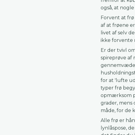
fremfor at køb
også, at nogle
Forvent at frø
af at frøene 
livet af selv 
ikke forvente
Er der tvivl om
spireprøve af 
gennemvædede 
husholdningsf
for at 'lufte u
typer frø begy
opmærksom på a
grader, mens c
måde, for de k
Alle frø er hå
lynlåspose, de