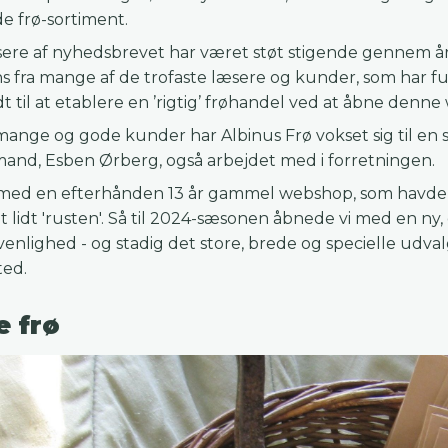
e frø-sortiment.
sere af nyhedsbrevet har været støt stigende gennem åre
s fra mange af de trofaste læsere og kunder, som har fu
idt til at etablere en ’rigtig’ frøhandel ved at åbne denn
ange og gode kunder har Albinus Frø vokset sig til en 
mand, Esben Ørberg, også arbejdet med i forretningen.
i med en efterhånden 13 år gammel webshop, som havde
t lidt 'rusten'. Så til 2024-sæsonen åbnede vi med en ny
enlighed - og stadig det store, brede og specielle udva
ted.
 frø