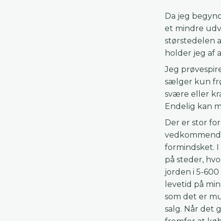
Da jeg begyndt
et mindre udv
størstedelen a
holder jeg af 
Jeg prøvespire
sælger kun frø
svære eller kræ
Endelig kan ma
Der er stor fo
vedkommende h
formindsket. 
på steder, hv
jorden i 5-60
levetid på min.
som det er mul
salg. Når det 