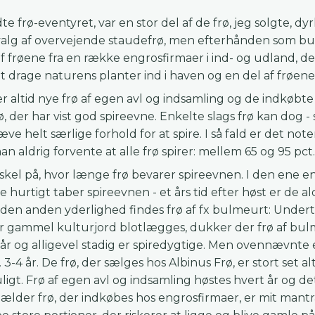
e frø-eventyret, var en stor del af de frø, jeg solgte, d
alg af overvejende staudefrø, men efterhånden som butik
f frøene fra en række engrosfirmaer i ind- og udland, der
at drage naturens planter ind i haven og en del af frøene a
r altid nye frø af egen avl og indsamling og de indkøbte 
, der har vist god spireevne. Enkelte slags frø kan dog -
ve helt særlige forhold for at spire. I så fald er det not
n aldrig forvente at alle frø spirer: mellem 65 og 95 pct. 
rskel på, hvor længe frø bevarer spireevnen. I den ene en
urtigt taber spireevnen - et års tid efter høst er de a
I den anden yderlighed findes frø af fx bulmeurt: Under
or gammel kulturjord blotlægges, dukker der frø af bul
0 år og alligevel stadig er spiredygtige. Men ovennævnt
 3-4 år. De frø, der sælges hos Albinus Frø, er stort set a
igt. Frø af egen avl og indsamling høstes hvert år og det 
gælder frø, der indkøbes hos engrosfirmaer, er mit mant