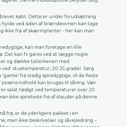
på lageret. Denne indkøbspolitik betyder dog
er blevet købt. Dette er under forudsætning
 en hylde ved siden af brændeovnen kan tage
dog ikke frø af skærmplanter - her kan man
spiredygtige, kan man foretage en lille
rø. Det kan fx gøres ved at lægge nogle
ttet og dække tallerkenen med
en ved stuetemperatur, 20-25 grader. Sørg
 'gamle' frø stadig spiredygtige, vil de fleste
f posens indhold kan bruges til såning. Vær
irer salat nødigt ved temperaturer over 20
 man ikke spireteste frø af stauder på denne
 frø, er de yderligere pakket i en
ne, men ikke beskrivelser og såvejledning –