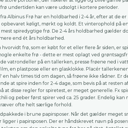
e store portioner, der riskerer at ligge og blive gamle 
 frø undertiden kan være udsolgt i kortere perioder.
 fra Albinus Frø har en holdbarhed i 2-4 år, efter at de 
er opbevaret køligt, mørkt og koldt. Et vinterophold på
de mest spiredygtige frø. De 2-4 års holdbarhed gælder 
 mere end ét års holdbarhed.
 hvorvidt frø, som er købt for et eller flere år siden, er 
nogle enkelte frø - dette er mest oplagt ved grøntsagsf
vatrondeller på en tallerken, presse frøene ned i va
ilm, en plastpose eller en glasklokke. Placér tallerken
d' en halv times tid om dagen, så frøene ikke rådner. Er de
nde at spire inden for 2-4 dage, som bevis på at resten a
t disse regler for spiretest, er meget generelle. Fx sp
hili og peber først spirer ved ca. 25 grader. Endelig kan
ræver ofte helt særlige forhold.
ndpakkede i brune papirsposer. Når det gælder meget små
r ligger i papirsposen. Der er håndskrevet navn på poser