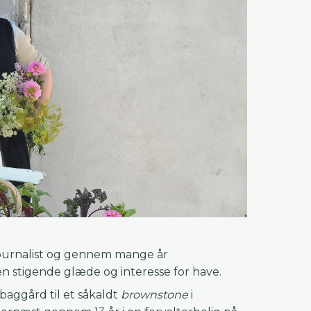
journalist og gennem mange år
en stigende glæde og interesse for have.
 baggård til et såkaldt
brownstone
i