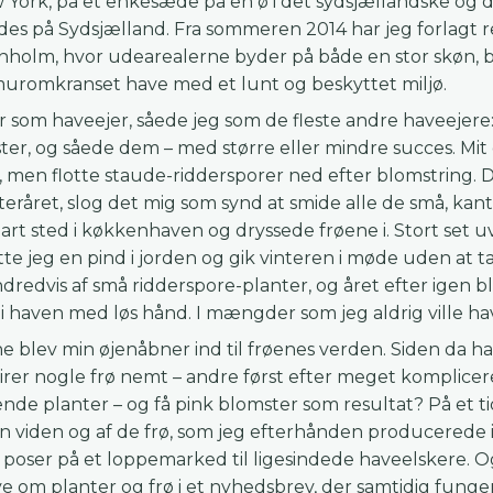
 York, på et enkesæde på en ø i det sydsjællandske og d
ledes på Sydsjælland. Fra sommeren 2014 har jeg forlagt
holm, hvor udearealerne byder på både en stor skøn, b
muromkranset have med et lunt og beskyttet miljø.
år som haveejer, såede jeg som de fleste andre haveejere
r, og såede dem – med større eller mindre succes. Mit
 men flotte staude-riddersporer ned efter blomstring. De f
eråret, slog det mig som synd at smide alle de små, kan
 bart sted i køkkenhaven og dryssede frøene i. Stort se
te jeg en pind i jorden og gik vinteren i møde uden at t
dredvis af små ridderspore-planter, og året efter igen 
i haven med løs hånd. I mængder som jeg aldrig ville ha
e blev min øjenåbner ind til frøenes verden. Siden da h
spirer nogle frø nemt – andre først efter meget komplic
nde planter – og få pink blomster som resultat? På et t
n viden og af de frø, som jeg efterhånden producerede i
 i poser på et loppemarked til ligesindede haveelskere.
rive om planter og frø i et nyhedsbrev, der samtidig fung