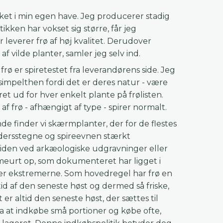
yrket i min egen have. Jeg producerer stadig
ken har vokset sig større, får jeg
 leverer frø af høj kvalitet. Derudover
f vilde planter, samler jeg selv ind.
frø er spiretestet fra leverandørens side. Jeg
 simpelthen fordi det er deres natur - være
eret ud for hver enkelt plante på frølisten.
af frø - afhængigt af type - spirer normalt.
de finder vi skærmplanter, der for de flestes
ldersstegne og spireevnen stærkt
tiden ved arkæologiske udgravninger eller
meurt op, som dokumenteret har ligget i
e er ekstremerne. Som hovedregel har frø en
ltid af den seneste høst og dermed så friske,
er altid den seneste høst, der sættes til
ra at indkøbe små portioner og købe ofte,