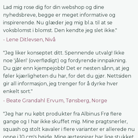
Lad mig rose dig for din webshop og dine
nyhedsbreve, begge er meget informative og
inspirerende. Nu glæder jeg mig bl.a. til at se
voksblomst i blomst. Den kendte jeg slet ikke."
Lene Ditlevsen, Nivå
"Jeg liker konseptet ditt. Spennende utvalg! Ikke
noe 'jåleri' (overflødigt) og fordyrende innpakning.
Du gjør enn kjempejobb! Det er nesten sånn, at jeg
føler kjærligheten du har, for det du gjør. Nettsiden
gir all informasjon, jeg trenger for å dyrke hver
enkelt sort."
Beate Grandahl Ervum, Tønsberg, Norge
"Jeg har nu købt produkter fra Albinus Frø flere
gange og I har ikke skuffet mig. Mine pragtsnerler,
squash og stolt kavaler i flere varianter er allerede nu
oppe i 10 cm's højde. Mine ærtespirer har lige stukket