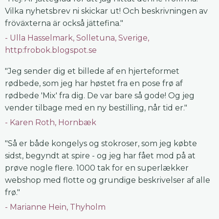
Vilka nyhetsbrev ni skickar ut! Och beskrivningen av
fröväxterna är också jättefina."
Ulla Hasselmark, Solletuna, Sverige,
http:frobok.blogspot.se
"Jeg sender dig et billede af en hjerteformet
rødbede, som jeg har høstet fra en pose frø af
rødbede 'Mix' fra dig. De var bare så gode! Og jeg
vender tilbage med en ny bestilling, når tid er."
Karen Roth, Hornbæk
"Så er både kongelys og stokroser, som jeg købte
sidst, begyndt at spire - og jeg har fået mod på at
prøve nogle flere. 1000 tak for en superlækker
webshop med flotte og grundige beskrivelser af alle
frø."
Marianne Hein, Thyholm