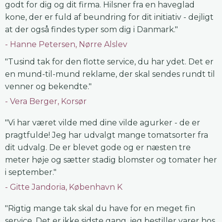
godt for dig og dit firma. Hilsner fra en haveglad
kone, der er fuld af beundring for dit initiativ - dejligt
at der også findes typer som dig i Danmark."
Hanne Petersen, Nørre Alslev
"Tusind tak for den flotte service, du har ydet. Det er
en mund-til-mund reklame, der skal sendes rundt til
venner og bekendte."
Vera Berger, Korsør
"Vi har været vilde med dine vilde agurker - de er
pragtfulde! Jeg har udvalgt mange tomatsorter fra
dit udvalg. De er blevet gode og er næsten tre
meter høje og sætter stadig blomster og tomater her
i september."
Gitte Jandoria, København K
"Rigtig mange tak skal du have for en meget fin
service. Det er ikke sidste gang, jeg bestiller varer hos