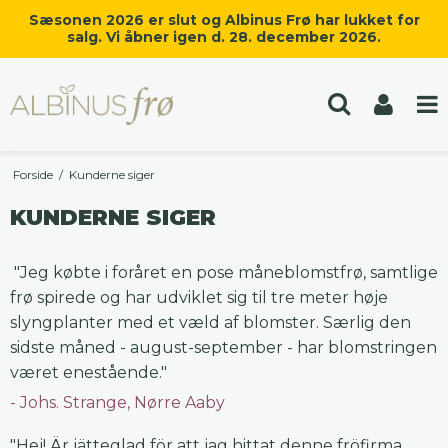
Sæsonen 2026 er slut og Albinus Frø har lukket for
salg. Vi åbner igen d. 28. december 2026.
Forside
/
Kunderne siger
KUNDERNE SIGER
"Jeg købte i foråret en pose måneblomstfrø, samtlige
frø spirede og har udviklet sig til tre meter høje
slyngplanter med et væld af blomster. Særlig den
sidste måned - august-september - har blomstringen
været enestående."
Johs. Strange, Nørre Aaby
"Hej! Är jätteglad för att jag hittat denne fröfirma.