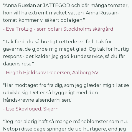
"Anna Russian är JÄTTEGOD och bär många tomater,
hon vill ha extremt mycket vatten. Anna Russian-
tomat kommer vi säkert odla igen."
Eva Trotzig - som odlar i Stockholms skärgård
"Tak fordi du så hurtigt rettede en fejl. Tak for
gaverne, de gjorde mig meget glad. Og tak for hurtig
respons - det kalder jeg god kundeservice, så du får
dagens rose."
Birgith Bjeldskov Pedersen, Aalborg SV
"Har modtaget frø fra dig, som jeg glæder mig til at se
udvikle sig. Det er så hyggeligt med den
håndskrevne afsenderhilsen."
Lise Skovfoged, Skjern
"Jeg har aldrig haft så mange måneblomster som nu.
Netop i disse dage springer de ud hurtigere, end jeg