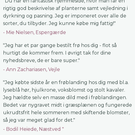
"Du har en fantastisk hjemmeside, hvor man får en
rigtig god beskrivelse af planterne samt vejledning i
dyrkning og pasning. Jeg er imponeret over alle de
sorter, du tilbyder. Jeg kunne købe mig fattig!"
Mie Nielsen, Espergærde
"Jeg har et par gange bestilt frø hos dig - flot så
hurtigt de kommer frem. I øvrigt tak for dine
nyhedsbreve, de er bare super."
Ann Zachariasen, Vejle
"Jeg købte sidste år en frøblanding hos dig med bl.a.
lyseblå hør, hjulkrone, voksblomst og stolt kavaler.
Jeg hældte selv en masse dild med i frøblandingen.
Bedet var nygravet midt i græsplænen og fungerede
ukrudtsfrit hele sommeren med skiftende blomster,
så jeg var meget glad for det."
Bodil Heiede, Næstved "