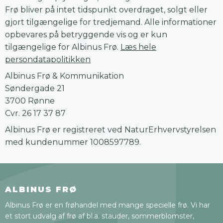
Frø bliver på intet tidspunkt overdraget, solgt eller
gjort tilgængelige for tredjemand. Alle informationer
opbevares på betryggende vis og er kun
tilgængelige for Albinus Frø.
Læs hele
persondatapolitikken
Albinus Frø & Kommunikation
Søndergade 21
3700 Rønne
Cvr. 26 17 37 87
Albinus Frø er registreret ved NaturErhvervstyrelsen
med kundenummer 1008597789.
ALBINUS FRØ
Albinus Frø er en frøhandel med mange specielle frø. Vi har
et stort udvalg af frø af bl.a. stauder, sommerblomster,