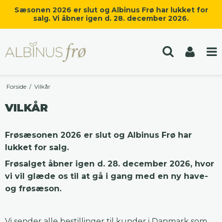
Sæsonen 2026 er slut og Albinus Frø har lukket for
salg. Vi åbner igen d. 28. december 2026.
Forside
/
Vilkår
VILKÅR
Frøsæsonen 2026 er slut og Albinus Frø har
lukket for salg.
Frøsalget åbner igen d. 28. december 2026, hvor
vi vil glæde os til at gå i gang med en ny have-
og frøsæson.
Vi sender alle bestillinger til kunder i Danmark som