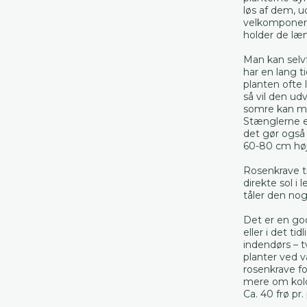
løs af dem, 
velkomponere
holder de læ
Man kan selv
har en lang ti
planten ofte l
så vil den ud
somre kan ma
Stænglerne er
det gør også 
60-80 cm høj
Rosenkrave tr
direkte sol i 
tåler den nog
Det er en god
eller i det ti
indendørs – t
planter ved v
rosenkrave f
mere om kold
Ca. 40 frø pr.