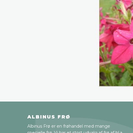
ALBINUS FRØ
Albinus Frø er en frøhandel med mange
specielle frø. Vi har et stort udvalg af frø af bl.a.