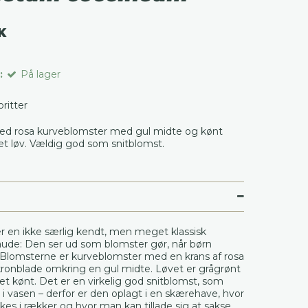
K
:
På lager
voritter
ed rosa kurveblomster med gul midte og kønt
get løv. Vældig god som snitblomst.
r en ikke særlig kendt, men meget klassisk
ude: Den ser ud som blomster gør, når børn
Blomsterne er kurveblomster med en krans af rosa
kronblade omkring en gul midte. Løvet er grågrønt
ret kønt. Det er en virkelig god snitblomst, som
i vasen – derfor er den oplagt i en skærehave, hvor
kes i rækker og hvor man kan tillade sig at sakse