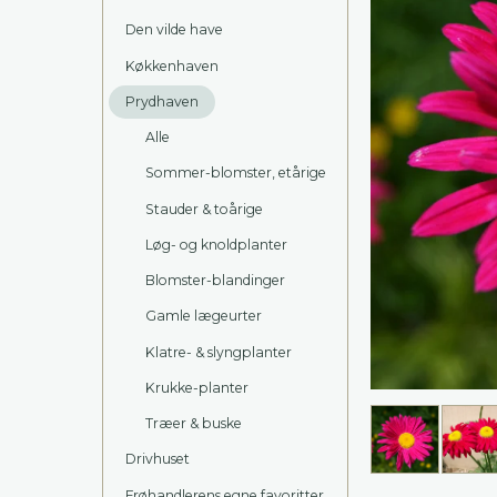
Den vilde have
Køkkenhaven
Prydhaven
Alle
Sommer-blomster, etårige
Stauder & toårige
Løg- og knoldplanter
Blomster-blandinger
Gamle lægeurter
Klatre- & slyngplanter
Krukke-planter
Træer & buske
Drivhuset
Frøhandlerens egne favoritter