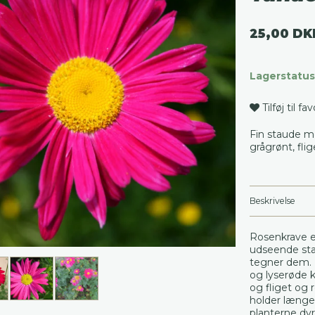
25,00 DK
Lagerstatus
Tilføj til fa
Fin staude m
grågrønt, fli
Beskrivelse
Rosenkrave e
udseende sta
tegner dem. 
og lyserøde 
og fliget og 
holder længe 
planterne dyr