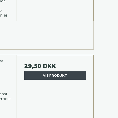
øde
-
n er
de’
29,50 DKK
VIS PRODUKT
tenst
ærmest