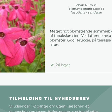
Tobak, Purpur-
'Perfume Bright Rose' F1
Nicotiana x sanderae
Meget rigt blomstrende sommerb
af tobaksfamilien. Velduftende rosa
blomster. God i krukker, på terrasse 
altan.
På lager
TILMELDING TIL NYHEDSBREV
Vi udsender 1-2 gange om ugen i sæsonen et
nyhedsbrev om have, frøformering, særlige planter