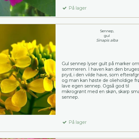
På lager
Sennep,
gul
Sinapis alba
Gul sennep lyser gult på marker o
sommeren. I haven kan den bruge
pryd, i den vilde have, som efterafg
og man kan høste de olieholdige fr
lave egen sennep. Også god til
mikrogrønt med en skøn, skarp sm
sennep.
På lager