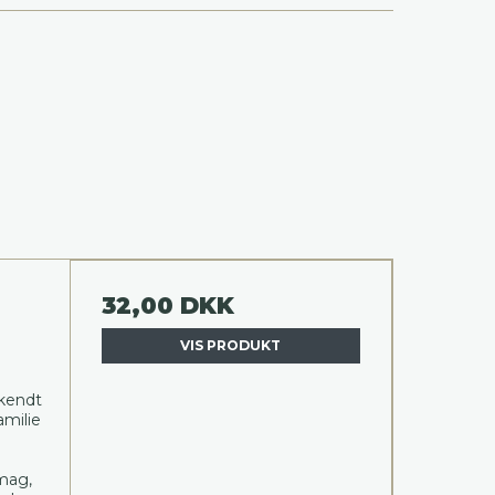
32,00 DKK
VIS PRODUKT
 kendt
milie
mag,