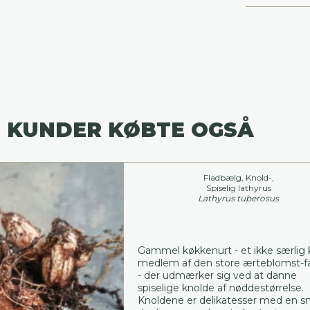
 KUNDER KØBTE OGSÅ
Fladbælg, Knold-,
Spiselig lathyrus
Lathyrus tuberosus
Gammel køkkenurt - et ikke særlig
medlem af den store ærteblomst-fa
- der udmærker sig ved at danne
spiselige knolde af nøddestørrelse.
Knoldene er delikatesser med en s