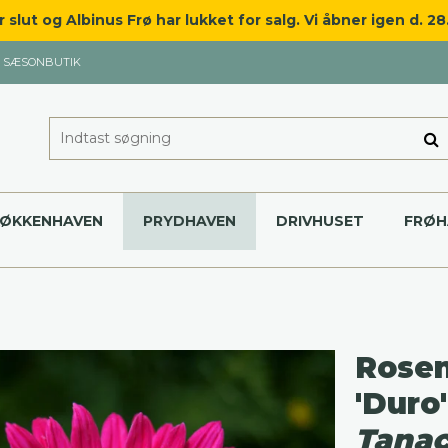
slut og Albinus Frø har lukket for salg. Vi åbner igen d. 2
SÆSONBUTIK
KØKKENHAVEN
PRYDHAVEN
DRIVHUSET
FRØH
Rose
'Duro'
Tana