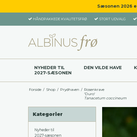
Sæsonen 2026 er 
HÅNDPAKKEDE KVALITETSFRØ
STORT UDVALG
NYHEDER TIL
DEN VILDE HAVE
2027-SÆSONEN
Forside
/
Shop
/
Prydhaven
/
Rosenkrave
'Duro'
Tanacetum coccineum
Kategorier
Nyheder til
2027-sæsonen