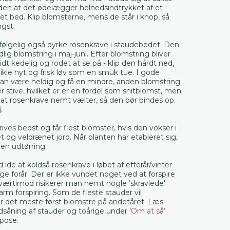
uden at det ødelægger helhedsindtrykket af et
t bed. Klip blomsterne, mens de står i knop, så
ngst.
følgelig også dyrke rosenkrave i staudebedet. Den
dlig blomstring i maj-juni. Efter blomstring bliver
idt kedelig og rodet at se på - klip den hårdt ned,
vikle nyt og frisk løv som en smuk tue. I gode
n være heldig og få en mindre, anden blomstring.
 stive, hvilket er er en fordel som snitblomst, men
at rosenkrave nemt vælter, så den bør bindes op.
.
ives bedst og får flest blomster, hvis den vokser i
let og veldrænet jord. Når planten har etableret sig,
en udtørring.
 ide at koldså rosenkrave i løbet af efterår/vinter
dlige forår. Der er ikke vundet noget ved at forspire
værtimod risikerer man nemt nogle ’skravlede'
arm forspiring. Som de fleste stauder vil
or det meste først blomstre på andetåret. Læs
såning af stauder og toårige under
’Om at så’
.
 pose.