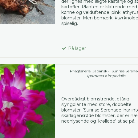
der lignes med ægte kastanje og s
kartofler. Planten er klatrende med
kønne og velduftende, pink lathyrus
blomster. Men bemærk:
kun
knolde
spiselig.
På lager
Pragtsnerle, Japansk - 'Sunrise Serena
Ipomoea x imperialis
Overdådigt blomstrende, etårig
slyngplante med store, dobbelte
blomster. ’Sunrise Serenade’ har in
skarlagensrøde blomster, der er n
neonlysende og ’krøllede’ at se på.