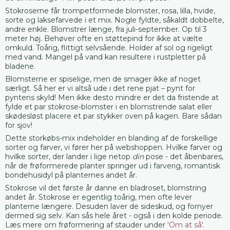
Stokroserne får trompetformede blomster, rosa, lilla, hvide,
sorte og laksefarvede i et mix. Nogle fyldte, såkaldt dobbelte,
andre enkle. Blomstrer længe, fra juli-september. Op til 3
meter høj. Behøver ofte en støttepind for ikke at vælte
omkuld. Toårig, flittigt selvsående. Holder af sol og rigeligt
med vand. Mangel på vand kan resultere i rustpletter på
bladene.
Blomsterne er spiselige, men de smager ikke af noget
særligt. Så her er vi altså ude i det rene pjat – pynt for
pyntens skyld! Men ikke desto mindre er det da fristende at
fylde et par stokrose-blomster i en blomstrende salat eller
skødesløst placere et par stykker oven på kagen. Bare sådan
for sjov!
Dette storkøbs-mix indeholder en blanding af de forskellige
sorter og farver, vi fører her på webshoppen. Hvilke farver og
hvilke sorter, der lander i lige netop
din
pose - det åbenbares,
når de frøformerede planter springer ud i farverig, romantisk
bondehusidyl på planternes andet år.
Stokrose vil det første år danne en bladroset, blomstring
andet år. Stokrose er egentlig toårig, men ofte lever
planterne længere. Desuden laver de sideskud, og fornyer
dermed sig selv. Kan sås hele året - også i den kolde periode.
Læs mere om frøformering af stauder under
'Om at så'
.