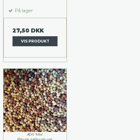
På lager
27,50 DKK
VIS PRODUKT
Ært 'Mix'
Pisum sativum var.