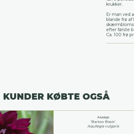
krukker.
Er man ved a
blande frø a
skærmblomste
efter første 
Ca. 100 frø pr
 KUNDER KØBTE OGSÅ
Akeleje
'Barlow Black'
Aquilegia vulgaris