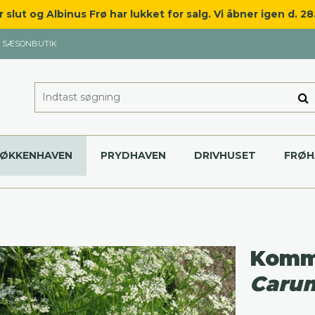
slut og Albinus Frø har lukket for salg. Vi åbner igen d. 2
SÆSONBUTIK
KØKKENHAVEN
PRYDHAVEN
DRIVHUSET
FRØH
Kom
Carum