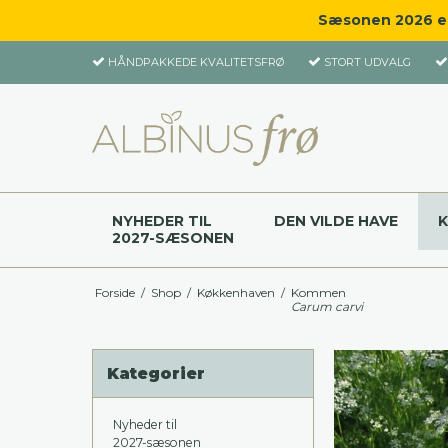
Sæsonen 2026 er 
HÅNDPAKKEDE KVALITETSFRØ
STORT UDVALG
NYHEDER TIL
DEN VILDE HAVE
2027-SÆSONEN
Forside
/
Shop
/
Køkkenhaven
/
Kommen
Carum carvi
Kategorier
Nyheder til
2027-sæsonen