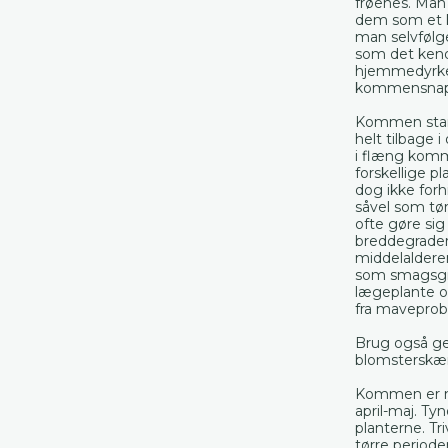
frøenes. Man
dem som et k
man selvfølg
som det ken
hjemmedyrked
kommensnap
Kommen stamm
helt tilbage 
i flæng komm
forskellige p
dog ikke forh
såvel som tør
ofte gøre si
breddegrader
middelaldere
som smagsgi
lægeplante 
fra maveprob
Brug også ger
blomsterskær
Kommen er ne
april-maj. Ty
planterne. Tr
tørre perioder