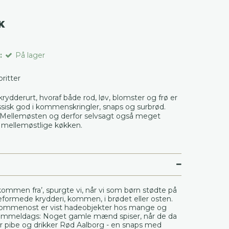
K
:
På lager
voritter
rydderurt, hvoraf både rod, løv, blomster og frø er
assisk god i kommenskringler, snaps og surbrød.
Mellemøsten og derfor selvsagt også meget
 mellemøstlige køkken.
kommen fra’, spurgte vi, når vi som børn stødte på
formede krydderi, kommen, i brødet eller osten.
ommenost er vist hadeobjekter hos mange og
ammeldags: Noget gamle mænd spiser, når de da
er pibe og drikker Rød Aalborg - en snaps med