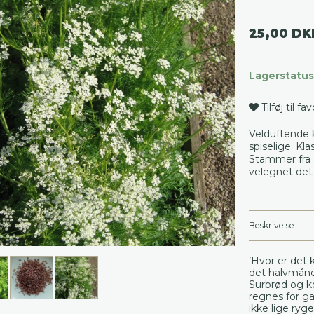
25,00 DK
Lagerstatus
Tilføj til fa
Velduftende k
spiselige. Kl
Stammer fra 
velegnet det
Beskrivelse
’Hvor er det 
det halvmåne
Surbrød og k
regnes for g
ikke lige ryg