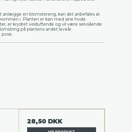
t anlægge en blomstereng, kan det anbefales at
f kommen i. Planten er køn med sine hvide
r, er krydret velduftende og vil være selvsående
blomstring på plantens andet leveår.
. pose.
28,50 DKK
VIS PRODUKT