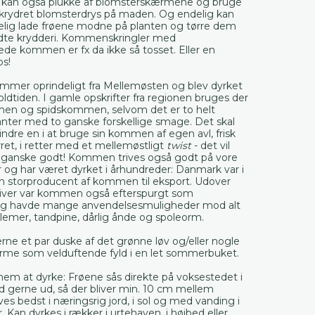
 kan også plukke af blomsterskærmene og bruge
rydret blomsterdrys på maden. Og endelig kan
elig lade frøene modne på planten og tørre dem
dte krydderi. Kommenskringler med
e kommen er fx da ikke så tosset. Eller en
s!
er oprindeligt fra Mellemøsten og blev dyrket
i oldtiden. I gamle opskrifter fra regionen bruges der
en og spidskommen, selvom det er to helt
lanter med to ganske forskellige smage. Det skal
indre en i at bruge sin kommen af egen avl, frisk
ret, i retter med et mellemøstligt
twist
- det vil
g ganske godt! Kommen trives også godt på vore
 og har været dyrket i århundreder: Danmark var i
n storproducent af kommen til eksport. Udover
ver var kommen også efterspurgt som
og havde mange anvendelsesmuligheder mod alt
lemer, tandpine, dårlig ånde og spoleorm.
ne et par duske af det grønne løv og/eller nogle
me som velduftende fyld i en let sommerbuket.
m at dyrke: Frøene sås direkte på voksestedet i
nd gerne ud, så der bliver min. 10 cm mellem
ives bedst i næringsrig jord, i sol og med vanding i
. Kan dyrkes i rækker i urtehaven, i højbed eller