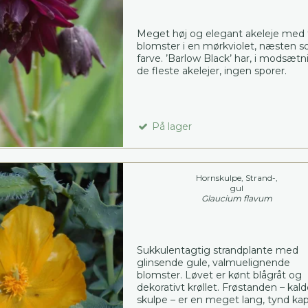
Meget høj og elegant akeleje med 
blomster i en mørkviolet, næsten so
farve. ’Barlow Black’ har, i modsætni
de fleste akelejer, ingen sporer.
På lager
Hornskulpe, Strand-,
gul
Glaucium flavum
Sukkulentagtig strandplante med
glinsende gule, valmuelignende
blomster. Løvet er kønt blågråt og
dekorativt krøllet. Frøstanden – kald
skulpe – er en meget lang, tynd kap