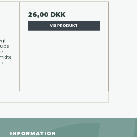
26,00 DKK
VIS PRODUKT
egt
fulde
re
 midte
 i
INFORMATION