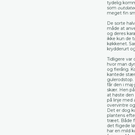
tydelig kom
som
outdate
meget fin sm
De sorte hal
måde at anve
og deres kara
ikke kun de t
køkkenet. Sa
krydderurt o
Tidligere va
hvor man dyr
og flerårig. 
kantede stæn
gulerodstop. 
får den i ma
skær. Hen på
at høste den
på linje med 
overvintre og
Det er dog ku
plantens efte
træet. Både 
det fligede 
har en mild 