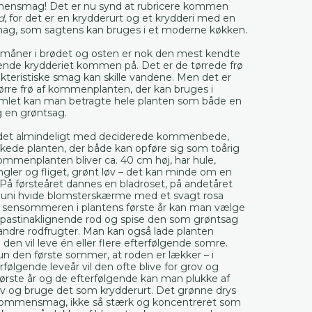
mensmag! Det er nu synd at rubricere kommen
d
, for det er en krydderurt og et krydderi med en
ag, som sagtens kan bruges i et moderne køkken.
vmåner i brødet og osten er nok den mest kendte
nde krydderiet kommen på. Det er de tørrede frø
kteristiske smag kan skille vandene. Men det er
ørre frø af kommenplanten, der kan bruges i
mlet kan man betragte hele planten som både en
g en grøntsag.
r det almindeligt med deciderede kommenbede,
kede planten, der både kan opføre sig som toårig
Kommenplanten bliver ca. 40 cm høj, har hule,
gler og fliget, grønt løv – det kan minde om en
På førsteåret dannes en bladroset, på andetåret
j-juni hvide blomsterskærme med et svagt rosa
 sensommeren i plantens første år kan man vælge
 pastinaklignende rod og spise den som grøntsag
andre rodfrugter. Man kan også lade planten
 den vil leve én eller flere efterfølgende somre.
n den første sommer, at roden er lækker – i
rfølgende leveår vil den ofte blive for grov og
første år og de efterfølgende kan man plukke af
løv og bruge det som krydderurt. Det grønne drys
kommensmag, ikke så stærk og koncentreret som