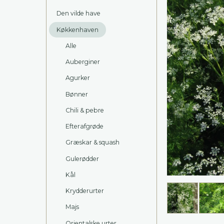
Den vilde have
Køkkenhaven
Alle
Auberginer
Agurker
Bønner
Chili & pebre
Efterafgrøde
Græskar & squash
Gulerødder
Kål
Krydderurter
Majs
Orientalske urter