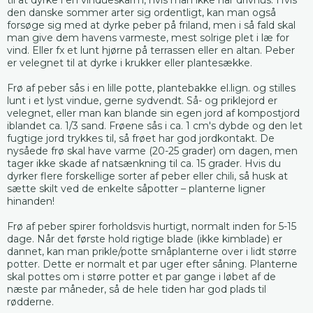
den danske sommer arter sig ordentligt, kan man også
forsøge sig med at dyrke peber på friland, men i så fald skal
man give dem havens varmeste, mest solrige plet i læ for
vind. Eller fx et lunt hjørne på terrassen eller en altan. Peber
er velegnet til at dyrke i krukker eller plantesække.
Frø af peber sås i en lille potte, plantebakke el.lign. og stilles
lunt i et lyst vindue, gerne sydvendt. Så- og priklejord er
velegnet, eller man kan blande sin egen jord af kompostjord
iblandet ca. 1/3 sand. Frøene sås i ca. 1 cm's dybde og den let
fugtige jord trykkes til, så frøet har god jordkontakt. De
nysåede frø skal have varme (20-25 grader) om dagen, men
tager ikke skade af natsænkning til ca. 15 grader. Hvis du
dyrker flere forskellige sorter af peber eller chili, så husk at
sætte skilt ved de enkelte såpotter – planterne ligner
hinanden!
Frø af peber spirer forholdsvis hurtigt, normalt inden for 5-15
dage. Når det første hold rigtige blade (ikke kimblade) er
dannet, kan man prikle/potte småplanterne over i lidt større
potter. Dette er normalt et par uger efter såning. Planterne
skal pottes om i større potter et par gange i løbet af de
næste par måneder, så de hele tiden har god plads til
rødderne.