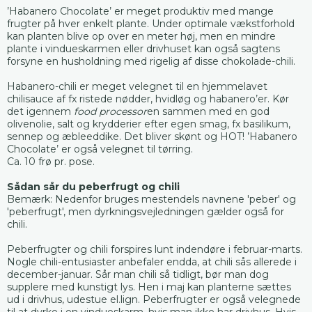
’Habanero Chocolate’ er meget produktiv med mange
frugter på hver enkelt plante. Under optimale vækstforhold
kan planten blive op over en meter høj, men en mindre
plante i vindueskarmen eller drivhuset kan også sagtens
forsyne en husholdning med rigelig af disse chokolade-chili.
Habanero-chili er meget velegnet til en hjemmelavet
chilisauce af fx ristede nødder, hvidløg og habanero’er. Kør
det igennem
food processor
en sammen med en god
olivenolie, salt og krydderier efter egen smag, fx basilikum,
sennep og æbleeddike. Det bliver skønt og HOT! ’Habanero
Chocolate’ er også velegnet til tørring.
Ca. 10 frø pr. pose.
Sådan sår du peberfrugt og chili
Bemærk: Nedenfor bruges mestendels navnene 'peber' og
'peberfrugt', men dyrkningsvejledningen gælder også for
chili.
Peberfrugter og chili forspires lunt indendøre i februar-marts.
Nogle chili-entusiaster anbefaler endda, at chili sås allerede i
december-januar. Sår man chili så tidligt, bør man dog
supplere med kunstigt lys. Hen i maj kan planterne sættes
ud i drivhus, udestue el.lign. Peberfrugter er også velegnede
til at dyrke i en vindueskarm, hvis man ikke har drivhus. Hvis