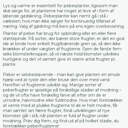
Lys og varme er essentielt for peberplanter, ligesom man
skal sørge for, at planterne har noget at leve af i form af
løbende gødskning. Peberplanter kan nemt gå i stå i
væksten, hvis man ikke sørger for kontinuerlig tilførsel af
næring. Valg af gødning må bero på ens egen overbevisning.
Planter af peber har brug for opbinding eller en eller flere
støttepinde. På sorter, der bærer store frugter, er det en god
ide at binde hver enkelt frugtbærende gren op, så den ikke
knækker af under vægten af frugterne. Fjern de første fem-
seks blomsterknopper, så vil næste hold blomster udvikles
hurtigere og det vil samlet give et større antal frugter pr.
plante.
Peber er selvbestøvende - man kan give planten en smule
hjælp ved at ryste den eller bruse den over med vand.
Herefter vil frugterne udvikle sig. Mange sorter af
peberfrugter er spiselige på forskellige stadier af modning –
og de vil ofte have forskellig farve alt efter om de er
umodne, halvmodne eller fuldmodne. Hvis man foretrækker
at vente med at plukke frugterne til de er helt modne, får
man samlet set færre frugter, fordi udviklingen af nye
blomster går i stå, når planten er fuld af frugter under
modning. Prøv dig frem, og find ud af på hvilket stadie, du
foretrækker peberfrugterne!