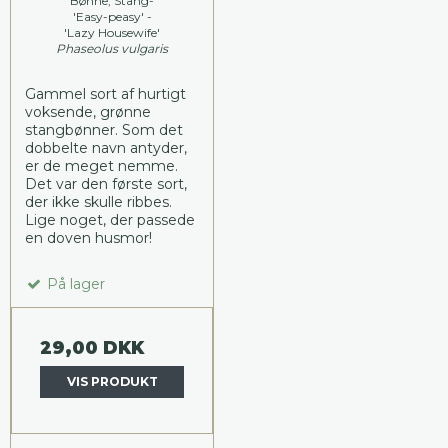
Bønne, Stang-
'Easy-peasy' -
'Lazy Housewife'
Phaseolus vulgaris
Gammel sort af hurtigt
voksende, grønne
stangbønner. Som det
dobbelte navn antyder,
er de meget nemme.
Det var den første sort,
der ikke skulle ribbes.
Lige noget, der passede
en doven husmor!
På lager
29,00 DKK
VIS PRODUKT