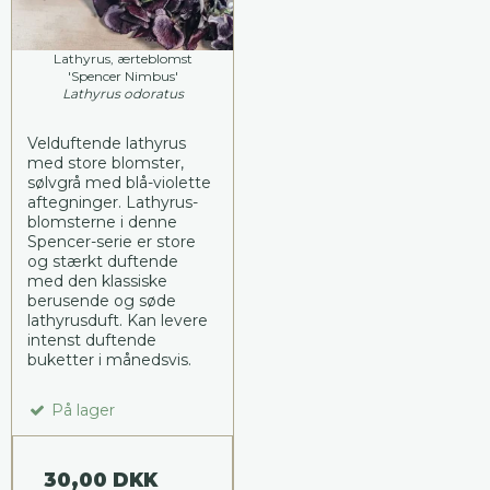
Lathyrus, ærteblomst
'Spencer Nimbus'
Lathyrus odoratus
Velduftende lathyrus
med store blomster,
sølvgrå med blå-violette
aftegninger. Lathyrus-
blomsterne i denne
Spencer-serie er store
og stærkt duftende
med den klassiske
berusende og søde
lathyrusduft. Kan levere
intenst duftende
buketter i månedsvis.
På lager
30,00 DKK