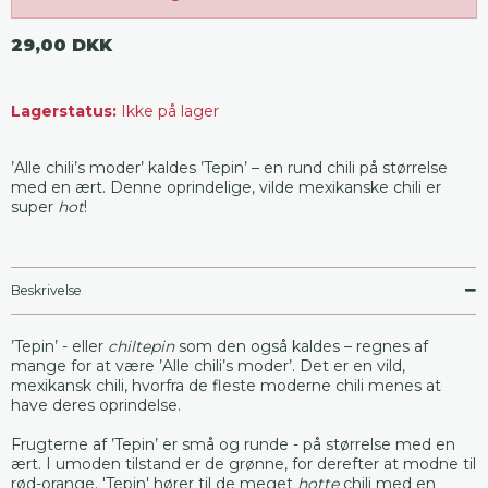
29,00 DKK
Lagerstatus:
Ikke på lager
’Alle chili’s moder’ kaldes ’Tepin’ – en rund chili på størrelse
med en ært. Denne oprindelige, vilde mexikanske chili er
super
hot
!
Beskrivelse
’Tepin’ - eller
chiltepin
som den også kaldes – regnes af
mange for at være ’Alle chili’s moder’. Det er en vild,
mexikansk chili, hvorfra de fleste moderne chili menes at
have deres oprindelse.
Frugterne af ’Tepin’ er små og runde - på størrelse med en
ært. I umoden tilstand er de grønne, for derefter at modne til
rød-orange. 'Tepin' hører til de meget
hotte
chili med en