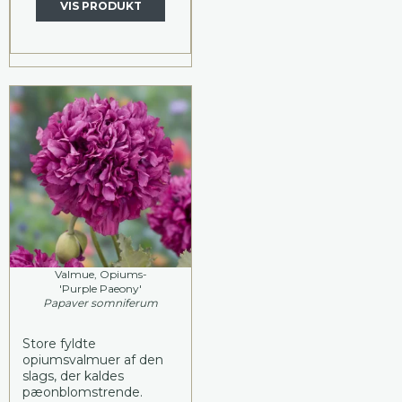
VIS PRODUKT
Valmue, Opiums-
'Purple Paeony'
Papaver somniferum
Store fyldte
opiumsvalmuer af den
slags, der kaldes
pæonblomstrende.