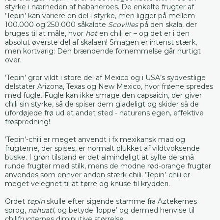
styrke i nærheden af habaneroes. De enkelte frugter af
’Tepin’ kan variere en del i styrke, men ligger på mellem
100.000 og 250.000 såkaldte
Scovilles
på den skala, der
bruges til at måle, hvor
hot
en chili er – og det er i den
absolut øverste del af skalaen! Smagen er intenst stærk,
men kortvarig: Den brændende fornemmelse går hurtigt
over.
’Tepin’ gror vildt i store del af Mexico og i USA’s sydvestlige
delstater Arizona, Texas og New Mexico, hvor frøene spredes
med fugle. Fugle kan ikke smage den capsaicin, der giver
chili sin styrke, så de spiser dem gladeligt og skider så de
ufordøjede frø ud et andet sted - naturens egen, effektive
frøspredning!
’Tepin’-chili er meget anvendt i fx mexikansk mad og
frugterne, der spises, er normalt plukket af vildtvoksende
buske. I grøn tilstand er det almindeligt at sylte de små
runde frugter med stilk, mens de modne rød-orange frugter
anvendes som enhver anden stærk chili. ’Tepin’-chili er
meget velegnet til at tørre og knuse til krydderi.
Ordet
tepin
skulle efter sigende stamme fra Aztekernes
sprog,
nahuatl
, og betyde ’loppe’ og dermed henvise til
chilifrugternes diminutive størrelse.