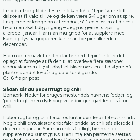
I modsætning til de fleste chili kan frø af ’Tepin’ være lidt
drilske at få vakt til live og de kan være 3-4 uger om at spire.
Frugterne er længe om at modne, så ’Tepin’ er en af de chili,
hvor man skal tidligt i gang – begynd gerne forspiring
allerede i januar. Har man mulighed for at supplere med
kunstigt lys fra gropærer, kan man forspire allerede i
december.
Har man fremavlet en fin plante med ’Tepin’-chili, er det
oplagt at forsøge at få den til at overleve flere sæsoner i
vindueskarmen. Høstudbyttet bliver næsten altid større på
plantens andet leveår og de efterfølgende.
Ca. 8 frø pr. pose.
Sådan sår du peberfrugt og chili
Bemærk: Nedenfor bruges mestendels navnene 'peber' og
'peberfrugt', men dyrkningsvejledningen gælder også for
chili.
Peberfrugter og chili forspires lunt indendøre i februar-marts.
Nogle chili-entusiaster anbefaler endda, at chili sås allerede i
december-januar. Sår man chili så tidligt, bør man dog
supplere med kunstigt lys. Hen i maj kan planterne sættes
ud i drivhus, udestue el.lign. Peberfrugter er også velegnede