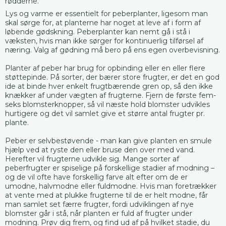
rødderne.
Lys og varme er essentielt for peberplanter, ligesom man
skal sørge for, at planterne har noget at leve af i form af
løbende gødskning. Peberplanter kan nemt gå i stå i
væksten, hvis man ikke sørger for kontinuerlig tilførsel af
næring. Valg af gødning må bero på ens egen overbevisning.
Planter af peber har brug for opbinding eller en eller flere
støttepinde. På sorter, der bærer store frugter, er det en god
ide at binde hver enkelt frugtbærende gren op, så den ikke
knækker af under vægten af frugterne. Fjern de første fem-
seks blomsterknopper, så vil næste hold blomster udvikles
hurtigere og det vil samlet give et større antal frugter pr.
plante.
Peber er selvbestøvende - man kan give planten en smule
hjælp ved at ryste den eller bruse den over med vand.
Herefter vil frugterne udvikle sig. Mange sorter af
peberfrugter er spiselige på forskellige stadier af modning –
og de vil ofte have forskellig farve alt efter om de er
umodne, halvmodne eller fuldmodne. Hvis man foretrækker
at vente med at plukke frugterne til de er helt modne, får
man samlet set færre frugter, fordi udviklingen af nye
blomster går i stå, når planten er fuld af frugter under
modning. Prøv dig frem, og find ud af på hvilket stadie, du