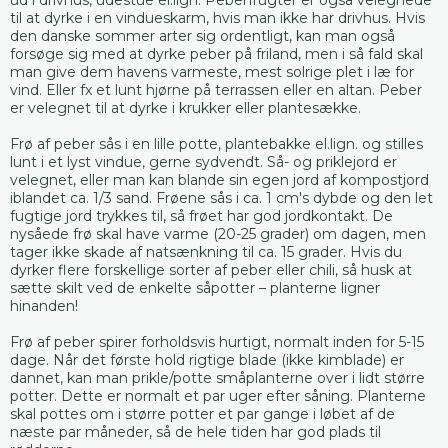
til at dyrke i en vindueskarm, hvis man ikke har drivhus. Hvis
den danske sommer arter sig ordentligt, kan man også
forsøge sig med at dyrke peber på friland, men i så fald skal
man give dem havens varmeste, mest solrige plet i læ for
vind. Eller fx et lunt hjørne på terrassen eller en altan. Peber
er velegnet til at dyrke i krukker eller plantesække.
Frø af peber sås i en lille potte, plantebakke el.lign. og stilles
lunt i et lyst vindue, gerne sydvendt. Så- og priklejord er
velegnet, eller man kan blande sin egen jord af kompostjord
iblandet ca. 1/3 sand. Frøene sås i ca. 1 cm's dybde og den let
fugtige jord trykkes til, så frøet har god jordkontakt. De
nysåede frø skal have varme (20-25 grader) om dagen, men
tager ikke skade af natsænkning til ca. 15 grader. Hvis du
dyrker flere forskellige sorter af peber eller chili, så husk at
sætte skilt ved de enkelte såpotter – planterne ligner
hinanden!
Frø af peber spirer forholdsvis hurtigt, normalt inden for 5-15
dage. Når det første hold rigtige blade (ikke kimblade) er
dannet, kan man prikle/potte småplanterne over i lidt større
potter. Dette er normalt et par uger efter såning. Planterne
skal pottes om i større potter et par gange i løbet af de
næste par måneder, så de hele tiden har god plads til