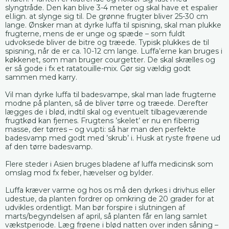
slyngtråde. Den kan blive 3-4 meter og skal have et espalier
el.lign. at slynge sig til. De grønne frugter bliver 25-30 cm
lange. Ønsker man at dyrke luffa til spisning, skal man plukke
frugterne, mens de er unge og spæde – som fuldt
udvoksede bliver de bitre og træede. Typisk plukkes de til
spisning, når de er ca. 10-12 cm lange. Luffa’erne kan bruges i
køkkenet, som man bruger courgetter. De skal skrælles og
er så gode i fx et ratatouille-mix. Gør sig vældig godt
sammen med karry.
Vil man dyrke luffa til badesvampe, skal man lade frugterne
modne på planten, så de bliver tørre og træede. Derefter
lægges de i blød, indtil skal og eventuelt tilbageværende
frugtkød kan fjernes. Frugtens ’skelet’ er nu en fiberrig
masse, der tørres – og vupti: så har man den perfekte
badesvamp med godt med ’skrub’ i. Husk at ryste frøene ud
af den tørre badesvamp.
Flere steder i Asien bruges bladene af luffa medicinsk som
omslag mod fx feber, hævelser og bylder.
Luffa kræver varme og hos os må den dyrkes i drivhus eller
udestue, da planten fordrer op omkring de 20 grader for at
udvikles ordentligt. Man bør forspire i slutningen af
marts/begyndelsen af april, så planten får en lang samlet
vækstperiode. Læg frøene i blød natten over inden såning –