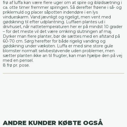
frø af luffa kan være flere uger om at spire og iblødsætning i
ca. otte timer fremmer spiringen. Så derefter frøene i så- og
priklemuld og placer såpotten indendøre i en lys
vindueskarm. Vand jævnligt og rigeligt, men vent med
gødskning til efter udplantning. Luffaen plantes ud i
drivhuset, når nattetemperaturen her er på mindst 10 grader
– for det meste vil det være omkring slutningen af maj.
Dyrker man flere planter, bør de sættes med en afstand på
60-70 cm. Sørg herefter for både rigelig vanding og
gødskning under væksten. Luffa er med sine store gule
blomster normalt selvbestøvende uden problemer, men
sætter planten ikke an til frugter, kan man hjælpe den på vej
med en pensel.
8 frø pr. pose.
ANDRE KUNDER KØBTE OGSÅ