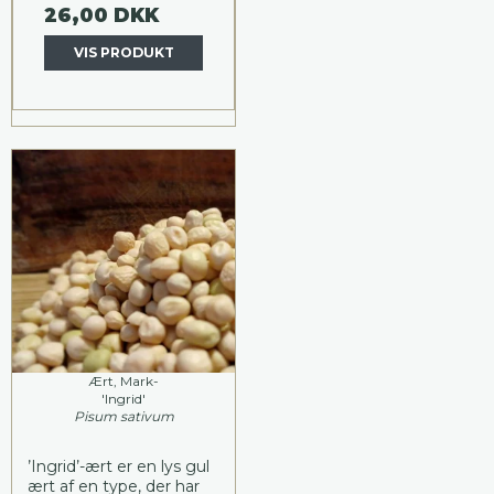
26,00 DKK
VIS PRODUKT
Ært, Mark-
'Ingrid'
Pisum sativum
’Ingrid’-ært er en lys gul
ært af en type, der har