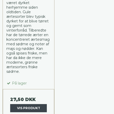
været dyrket
herhjemme siden
oldtiden. Gule
ærtesorter blev typisk
dyrket for at blive tørret
og gemt som
vinterforråd. Tilberedte
har de tørrede ærter en
koncentreret ærtesmag
med sødme og noter af
majs og nødder. Kan
også spises friske, men
har da ikke de mere
moderne, grønne
ærtesorters friske
sødme.
På lager
27,50 DKK
VIS PRODUKT