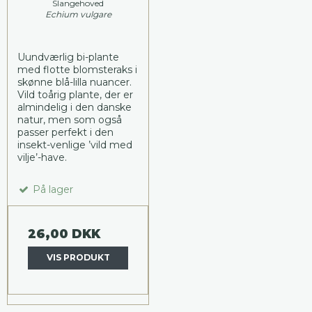
Slangehoved
Echium vulgare
Uundværlig bi-plante
med flotte blomsteraks i
skønne blå-lilla nuancer.
Vild toårig plante, der er
almindelig i den danske
natur, men som også
passer perfekt i den
insekt-venlige ’vild med
vilje’-have.
På lager
26,00 DKK
VIS PRODUKT