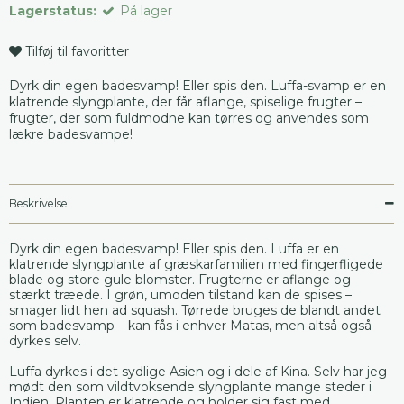
Lagerstatus:
På lager
Tilføj til favoritter
Dyrk din egen badesvamp! Eller spis den. Luffa-svamp er en
klatrende slyngplante, der får aflange, spiselige frugter –
frugter, der som fuldmodne kan tørres og anvendes som
lækre badesvampe!
Beskrivelse
Dyrk din egen badesvamp! Eller spis den. Luffa er en
klatrende slyngplante af græskarfamilien med fingerfligede
blade og store gule blomster. Frugterne er aflange og
stærkt træede. I grøn, umoden tilstand kan de spises –
smager lidt hen ad squash. Tørrede bruges de blandt andet
som badesvamp – kan fås i enhver Matas, men altså også
dyrkes selv.
Luffa dyrkes i det sydlige Asien og i dele af Kina. Selv har jeg
mødt den som vildtvoksende slyngplante mange steder i
Indien. Planten er klatrende og holder sig fast med