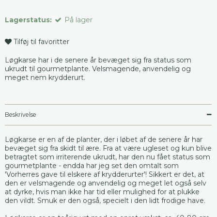
Lagerstatus:
På lager
Tilføj til favoritter
Løgkarse har i de senere år bevæget sig fra status som
ukrudt til gourmetplante. Velsmagende, anvendelig og
meget nem krydderurt.
Beskrivelse
Løgkarse er en af de planter, der i løbet af de senere år har
bevæget sig fra skidt til ære. Fra at være ugleset og kun blive
betragtet som irriterende ukrudt, har den nu fået status som
gourmetplante - endda har jeg set den omtalt som
'Vorherres gave til elskere af krydderurter'! Sikkert er det, at
den er velsmagende og anvendelig og meget let også selv
at dyrke, hvis man ikke har tid eller mulighed for at plukke
den vildt. Smuk er den også, specielt i den lidt frodige have.