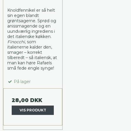
Knoldfennikel er så helt
sin egen blandt
grøntsagerne. Sprød og
anissmagende og en
uundværlig ingrediens i
det italienske køkken.
Finocchi
, som
italienerne kalder den,
smager – korrekt
tilberedt – så italiensk, at
man kan høre Rafaels
små fede engle synge!
På lager
28,00 DKK
VIS PRODUKT