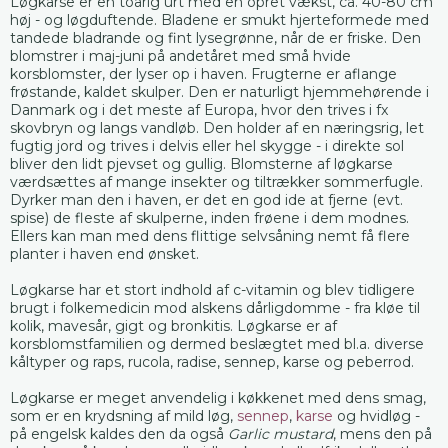
Løgkarse er en toårig urt med en opret vækst, ca. 40-80 cm
høj - og løgduftende. Bladene er smukt hjerteformede med
tandede bladrande og fint lysegrønne, når de er friske. Den
blomstrer i maj-juni på andetåret med små hvide
korsblomster, der lyser op i haven. Frugterne er aflange
frøstande, kaldet skulper. Den er naturligt hjemmehørende i
Danmark og i det meste af Europa, hvor den trives i fx
skovbryn og langs vandløb. Den holder af en næringsrig, let
fugtig jord og trives i delvis eller hel skygge - i direkte sol
bliver den lidt pjevset og gullig. Blomsterne af løgkarse
værdsættes af mange insekter og tiltrækker sommerfugle.
Dyrker man den i haven, er det en god ide at fjerne (evt.
spise) de fleste af skulperne, inden frøene i dem modnes.
Ellers kan man med dens flittige selvsåning nemt få flere
planter i haven end ønsket.
Løgkarse har et stort indhold af c-vitamin og blev tidligere
brugt i folkemedicin mod alskens dårligdomme - fra kløe til
kolik, mavesår, gigt og bronkitis. Løgkarse er af
korsblomstfamilien og dermed beslægtet med bl.a. diverse
kåltyper og raps, rucola, radise, sennep, karse og peberrod.
Løgkarse er meget anvendelig i køkkenet med dens smag,
som er en krydsning af mild løg,
sennep
,
karse
og hvidløg -
på engelsk kaldes den da også
Garlic mustard
, mens den på