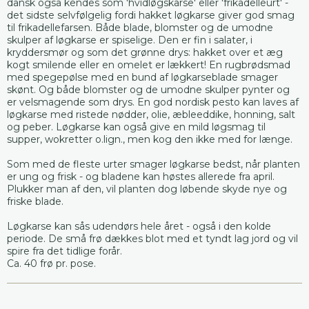
dansk også kendes som 'hvidløgskarse' eller 'frikadelleurt' -
det sidste selvfølgelig fordi hakket løgkarse giver god smag
til frikadellefarsen. Både blade, blomster og de umodne
skulper af løgkarse er spiselige. Den er fin i salater, i
kryddersmør og som det grønne drys: hakket over et æg
kogt smilende eller en omelet er lækkert! En rugbrødsmad
med spegepølse med en bund af løgkarseblade smager
skønt. Og både blomster og de umodne skulper pynter og
er velsmagende som drys. En god nordisk pesto kan laves af
løgkarse med ristede nødder, olie, æbleeddike, honning, salt
og peber. Løgkarse kan også give en mild løgsmag til
supper, wokretter o.lign., men kog den ikke med for længe.
Som med de fleste urter smager løgkarse bedst, når planten
er ung og frisk - og bladene kan høstes allerede fra april.
Plukker man af den, vil planten dog løbende skyde nye og
friske blade.
Løgkarse kan sås udendørs hele året - også i den kolde
periode. De små frø dækkes blot med et tyndt lag jord og vil
spire fra det tidlige forår.
Ca. 40 frø pr. pose.