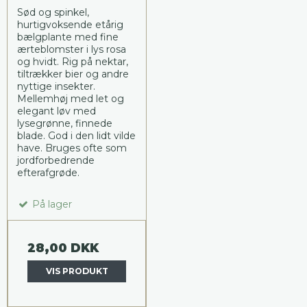
Sød og spinkel,
hurtigvoksende etårig
bælgplante med fine
ærteblomster i lys rosa
og hvidt. Rig på nektar,
tiltrækker bier og andre
nyttige insekter.
Mellemhøj med let og
elegant løv med
lysegrønne, finnede
blade. God i den lidt vilde
have. Bruges ofte som
jordforbedrende
efterafgrøde.
På lager
28,00 DKK
VIS PRODUKT