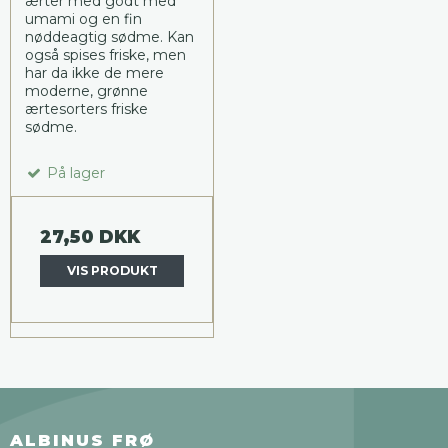
ærter med godt med
umami og en fin
nøddeagtig sødme. Kan
også spises friske, men
har da ikke de mere
moderne, grønne
ærtesorters friske
sødme.
På lager
27,50 DKK
VIS PRODUKT
ALBINUS FRØ