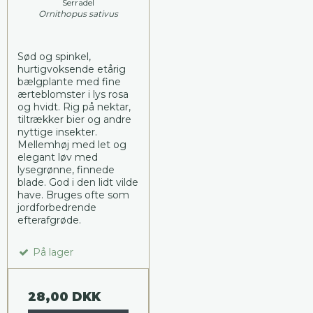
Serradel
Ornithopus sativus
Sød og spinkel,
hurtigvoksende etårig
bælgplante med fine
ærteblomster i lys rosa
og hvidt. Rig på nektar,
tiltrækker bier og andre
nyttige insekter.
Mellemhøj med let og
elegant løv med
lysegrønne, finnede
blade. God i den lidt vilde
have. Bruges ofte som
jordforbedrende
efterafgrøde.
På lager
28,00 DKK