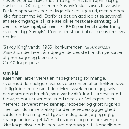
hoved vejer ca. halvandet til to kg. Kan sås fra april-maj og
høstes ca. 100 dage senere. Savoykål skal spises friskhøstet.
De kan opbevares nogle dage eller en uges tid, men regnes
ikke for gemme-kål. Derfor er det en god ide at så savoykål
af flere omgange, så ikke alle kål er høstklare samtidig. Så
dem for eksempel, så man har 10-15 planter til udplantning
hver 14. dag. Savoykål tåler let frost, ned til ca. minus fem-syv
grader.
’Savoy King’ vandt i 1965 i konkurrencen
All American
Selection
, der hvert år udpeger de bedste blandt nye sorter
af grøntsager og blomster.
Ca. 40 frø pr. pose.
Om kål
Kålen har i årtier været en hadegrønsag for mange,
hvorimod den tidligere var selve essensen af en køkkenhave
- kålgårde hed de før i tiden. Med skræk erindrer jeg selv
barndommens brunkål, som var hvidkål kogt i timevis med
flæsk, eventuelt serveret med medister. Vel egentlig en
herreret, serveret med sennep, rødbeder og groft rugbrød,
men barndommens afsky for denne vederstyggelighed
sidder endnu i mig. Heldigvis har dog både jeg og rigtig
mange andre taget kålen til os igen - og man behøver jo
ikke koge disse gode, nordiske grøntsager til ukendelighed!