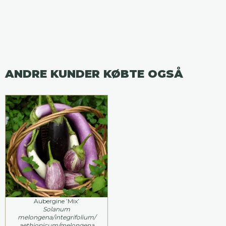
ANDRE KUNDER KØBTE OGSÅ
Aubergine ’Mix’
Solanum
melongena/integrifolium/
aethiopicum/melongena