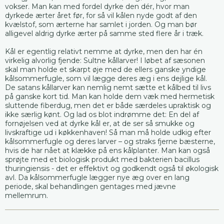
vokser. Man kan med fordel dyrke den dér, hvor man
dyrkede ærter året før, for så vil kålen nyde godt af den
kvælstof, som ærterne har samlet i jorden. Og man bør
alligevel aldrig dyrke ærter på samme sted flere år i træk.
Kål er egentlig relativt nemme at dyrke, men den har én
virkelig alvorlig fjende: Sultne kållarver! I løbet af sæsonen
skal man holde et skarpt øje med de ellers ganske yndige
kålsommerfugle, som vil lægge deres æg i ens dejlige kål.
De satans kållarver kan nemlig nemt sætte et kålbed til livs
på ganske kort tid. Man kan holde dem væk med hermetisk
sluttende fiberdug, men det er både særdeles upraktisk og
ikke særlig kønt. Og lad os blot indrømme det: En del af
fornøjelsen ved at dyrke kål er, at de ser så smukke og
livskraftige ud i køkkenhaven! Så man må holde udkig efter
kålsommerfugle og deres larver – og straks fjerne bæsterne,
hvis de har nået at klække på ens kålplanter. Man kan også
sprøjte med et biologisk produkt med bakterien bacillus
thuringiensis - det er effektivt og godkendt også til økologisk
avl. Da kålsommerfugle lægger nye æg over en lang
periode, skal behandlingen gentages med jævne
mellemrum.