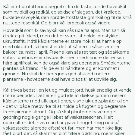
Kål er et omfattende begreb - fra de faste, runde hovedkål
som hvidkål og rødkål, de spidse af slagsen, det krøllede,
buklede savoykål, den sprøde frostfaste grønkål og til de små
nuttede rosenkål. Og blomkål, broccoli og så videre.
Hovedkål som fx savoykål kan sås ude fra april. Man kan så
direkte på friland, men det er svært at holde jordstykket
ukrudtsfrit, indtil kålplanterne er store nok til at hamle op
med ukrudtet, så bedst er det at så dem i såkasser eller -
bakker ca. midt i april. Frøene kan sås ret tæt og såbakkerne
stilles i drivhus eller drivbænk, men medmindre der er sen
hård aprilfrost, kan de også klare sig udendørs. Småplanterne
plantes på friland, når de er til håndtere og er kommet i
groning. Nu skal der beregnes god afstand mellem
planterne - hovederne skal have plads til at udvikle sig.
Kål trives bedst i en let og muldet jord, husk endelig at vande
i tørre perioder. Det er en god ide at dække jorden mellem
kålplanterne med afklippet græs, visne ukrudtsplanter o.lign.
- det vil både medvirke til at holde på fugten og begrænse
fremspirende ukrudt. Og så skal planterne have noget
gødning nogle gange i løbet af vækstsæsonen. Helt
optimalt er det, hvis man har gravet noget møg ned på
voksestedet allerede efteråret før, men har man ikke lige
fået gjort det, så skal man blot tilføre gødning, mens kålen