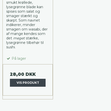
smukt krøllede,
lysegrønne blade kan
spises som salat og
smager stærkt og
skarpt. Som navnet
indikerer, minder
smagen om wasabi, der
af mange kendes som
det
meget
stærke,
lysegrønne tilbehør til
sushi.
På lager
28,00 DKK
VIS PRODUKT