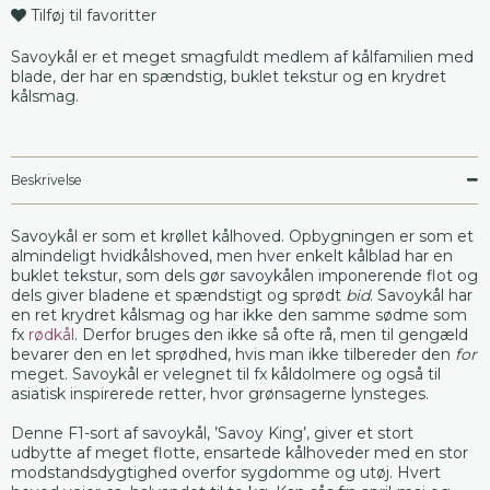
Tilføj til favoritter
Savoykål er et meget smagfuldt medlem af kålfamilien med
blade, der har en spændstig, buklet tekstur og en krydret
kålsmag.
Beskrivelse
Savoykål er som et krøllet kålhoved. Opbygningen er som et
almindeligt hvidkålshoved, men hver enkelt kålblad har en
buklet tekstur, som dels gør savoykålen imponerende flot og
dels giver bladene et spændstigt og sprødt
bid
. Savoykål har
en ret krydret kålsmag og har ikke den samme sødme som
fx
rødkål
. Derfor bruges den ikke så ofte rå, men til gengæld
bevarer den en let sprødhed, hvis man ikke tilbereder den
for
meget. Savoykål er velegnet til fx kåldolmere og også til
asiatisk inspirerede retter, hvor grønsagerne lynsteges.
Denne F1-sort af savoykål, ’Savoy King’, giver et stort
udbytte af meget flotte, ensartede kålhoveder med en stor
modstandsdygtighed overfor sygdomme og utøj. Hvert