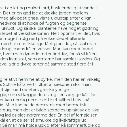
dst i en let og muldet jord, husk endelig at vande i
er. Det er en god ide at dække jorden mellem
med afklippet græs, visne ukrudtsplanter o.lign. -
medvirke til at holde på fugten og begrænse
 ukrudt. Og så skal planterne have noget gødning
 løbet af vækstsæsonen. Helt optimalt er det, hvis
et noget møg ned på voksestedet allerede
, men har man ikke lige fået gjort det, så skal man
gødning, mens kålen vokser. Man kan med fordel
, hvor man dyrkede ærter året før, for så vil kålen
 den kvælstof, som ærterne har samlet i jorden. Og
evel aldrig dyrke ærter på samme sted flere år i
ig relativt nemme at dyrke, men den har én virkelig
de: Sultne kållarver! I løbet af sæsonen skal man
pt øje med de ellers ganske yndige
e, som vil lægge deres æg i ens dejlige kål. De
ver kan nemlig nemt sætte et kålbed til livs på
tid. Man kan holde dem væk med hermetisk
erdug, men det er både særdeles upraktisk og ikke
Og lad os blot indrømme det: En del af fornøjelsen
ål er, at de ser så smukke og livskraftige ud i
 Så man må holde udkig efter kålsommerfugle og