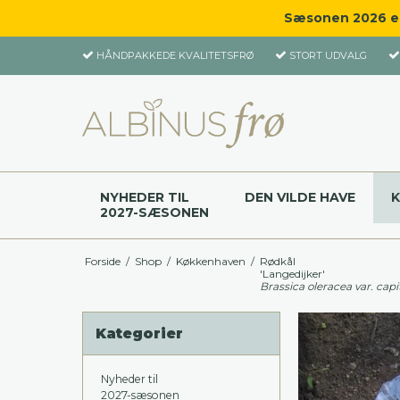
Sæsonen 2026 er 
HÅNDPAKKEDE KVALITETSFRØ
STORT UDVALG
NYHEDER TIL
DEN VILDE HAVE
2027-SÆSONEN
Forside
/
Shop
/
Køkkenhaven
/
Rødkål
'Langedijker'
Brassica oleracea var. capi
Kategorier
Nyheder til
2027-sæsonen