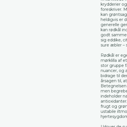
krydderier og
foreskriver.
kan grøntsag
heldigvis er
generelle gen
kan rødkål in
godt sammen 
sig eddike, ci
sure æbler – 
Rødkål er ege
mørklilla af 
stor gruppe 
nuancer, og 
bidrage til d
årsagen til,
Betegnelse
men begrebet
indeholder n
antioxidanter.
frugt og grønt
ustabile iltm
hjertesygdo
Udover de su