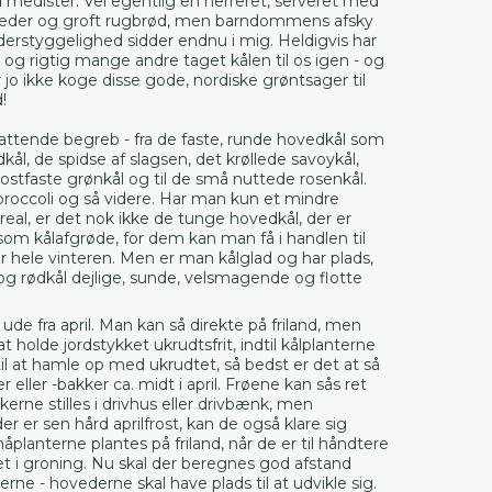
 medister. Vel egentlig en herreret, serveret med
eder og groft rugbrød, men barndommens afsky
erstyggelighed sidder endnu i mig. Heldigvis har
og rigtig mange andre taget kålen til os igen - og
o ikke koge disse gode, nordiske grøntsager til
!
attende begreb - fra de faste, runde hovedkål som
dkål, de spidse af slagsen, det krøllede savoykål,
ostfaste grønkål og til de små nuttede rosenkål.
broccoli og så videre. Har man kun et mindre
al, er det nok ikke de tunge hovedkål, der er
som kålafgrøde, for dem kan man få i handlen til
er hele vinteren. Men er man kålglad og har plads,
 og rødkål dejlige, sunde, velsmagende og flotte
ude fra april. Man kan så direkte på friland, men
t holde jordstykket ukrudtsfrit, indtil kålplanterne
til at hamle op med ukrudtet, så bedst er det at så
 eller -bakker ca. midt i april. Frøene kan sås ret
erne stilles i drivhus eller drivbænk, men
 er sen hård aprilfrost, kan de også klare sig
planterne plantes på friland, når de er til håndtere
 i groning. Nu skal der beregnes god afstand
rne - hovederne skal have plads til at udvikle sig.