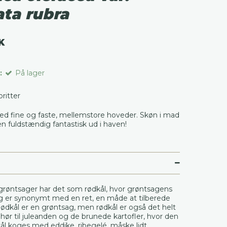
ata rubra
K
:
På lager
voritter
med fine og faste, mellemstore hoveder. Skøn i mad
en fuldstændig fantastisk ud i haven!
røntsager har det som rødkål, hvor grøntsagens
g er synonymt med en ret, en måde at tilberede
ødkål er en grøntsag, men rødkål er også det helt
behør til juleanden og de brunede kartofler, hvor den
kål koges med eddike, ribegelé, måske lidt