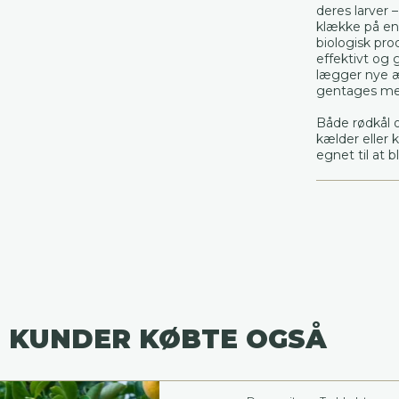
deres larver 
klække på en
biologisk pr
effektivt og 
lægger nye æ
gentages me
Både rødkål o
kælder eller k
egnet til at bl
 KUNDER KØBTE OGSÅ