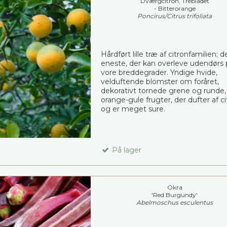
Dværgcitron, Trebladet
- Bitterorange
Poncirus/Citrus trifoliata
Hårdført lille træ af citronfamilien; d
eneste, der kan overleve udendørs 
vore breddegrader. Yndige hvide,
velduftende blomster om foråret,
dekorativt tornede grene og runde,
orange-gule frugter, der dufter af ci
og er meget sure.
På lager
Okra
'Red Burgundy'
Abelmoschus esculentus