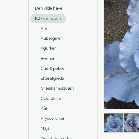
Den vilde have
Køkkenhaven
Alle
Auberginer
Agurker
Bønner
Chili & pebre
Efterafgrøde
Græskar & squash
Gulerødder
Kål
Krydderurter
Majs
Orientalske urter