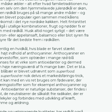
 måske æbler – alt efter hvad familietraditionen nu
 Men selv om den hjemmelavede julerødkål er skøn,
en rødkål bruges på så mange andre måder – og
 den blevet populær igen sammen med kålens
komst i det nye nordiske køkken. Helt fintsnittet
dgå i utallige kombinationer, frugt og nødder fx er
med rødkål. Husk altid noget syrligt – det være
tron- eller appelsinsaft, balsamico eller blot syren fra
syre får det bedste frem i rødkålen.
ntlig en hvidkål, hvis blade er farvet stærkt
et højt indhold af anthocyaniner. Anthocyaniner en
farvestoffer, som optræder i mange rød-blå
anses for at virke som antioxidanter og dermed
en høje næringsværdi af fx mange bær. Det er bl.a.
 at blåbær er blevet udnævnt som
superfood
.
n
superfood
er nok delvis et markedsførings-trick,
 kan med en vis ret bruges om fødevarer, der
æringsstoffer som for eksempel anthocyaniner og
 Antioxidanter er naturlige substanser, der findes i
, de neutraliserer de såkaldt frie radikaler, der er
olekyler og forbindes med udvikling af kræft,
mme og ældning.
nde og velsmagende kvaliteter, har rødkål også