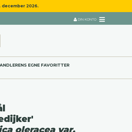
8. december 2026.
DIN KONTO
ANDLERENS EGNE FAVORITTER
l
edijker'
ica oleracea var.