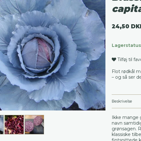
capit
24,50 DK
Lagerstatus
Tilføj til fa
Flot rødkål 
– og så ser d
Beskrivelse
Ikke mange g
navn samtidi
grønsagen. R
klassiske til
fintsnittede 