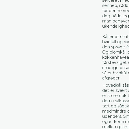
serveret med
sennep, rødb
for denne ved
dog både jeg 
man behøver j
ukendelighed
Kål er et omf
hvidkål og rø
den sprøde fr
Og blomkål, 
køkkenhaveare
førstevalget 
rimelige pris
så er hvidkål
afgrøder!
Hovedkål sås 
det er svært a
er store nok 
dem i såkasser
tæt og såbakk
medmindre der
udendørs. Små
og er kommet
mellem plante