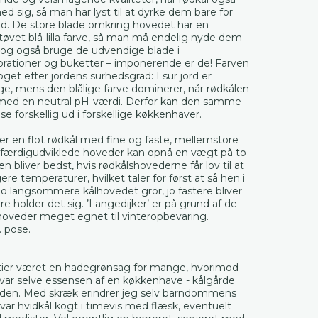
 sig, så man har lyst til at dyrke dem bare for
d. De store blade omkring hovedet har en
støvet blå-lilla farve, så man må endelig nyde dem
 og også bruge de udvendige blade i
rationer og buketter – imponerende er de! Farven
oget efter jordens surhedsgrad: I sur jord er
ge, mens den blålige farve dominerer, når rødkålen
d med en neutral pH-værdi. Derfor kan den samme
 se forskellig ud i forskellige køkkenhaver.
 er en flot rødkål med fine og faste, mellemstore
 færdigudviklede hoveder kan opnå en vægt på to-
n bliver bedst, hvis rødkålshovederne får lov til at
re temperaturer, hvilket taler for først at så hen i
o langsommere kålhovedet gror, jo fastere bliver
re holder det sig. ’Langedijker’ er på grund af de
hoveder meget egnet til vinteropbevaring.
. pose.
årtier været en hadegrønsag for mange, hvorimod
 var selve essensen af en køkkenhave - kålgårde
 tiden. Med skræk erindrer jeg selv barndommens
var hvidkål kogt i timevis med flæsk, eventuelt