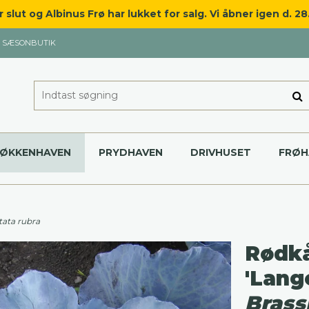
slut og Albinus Frø har lukket for salg. Vi åbner igen d. 2
SÆSONBUTIK
KØKKENHAVEN
PRYDHAVEN
DRIVHUSET
FRØH
tata rubra
Rødkå
'Lang
Brass