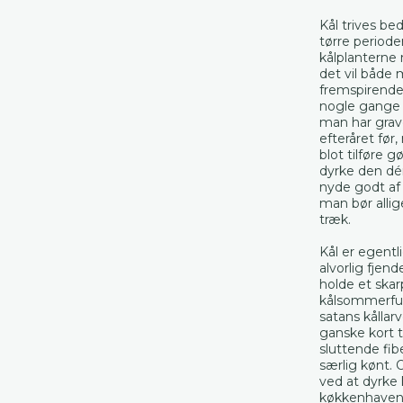
Kål trives be
tørre period
kålplanterne 
det vil både 
fremspirende
nogle gange i
man har grav
efteråret før
blot tilføre 
dyrke den dér
nyde godt af
man bør allig
træk.
Kål er egentl
alvorlig fjen
holde et skar
kålsommerfugl
satans kållar
ganske kort 
sluttende fib
særlig kønt. 
ved at dyrke k
køkkenhaven!