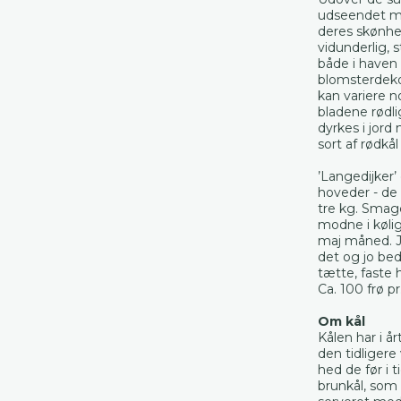
udseendet med
deres skønhe
vidunderlig, 
både i haven
blomsterdeko
kan variere n
bladene rødli
dyrkes i jor
sort af rødkål
’Langedijker’
hoveder - de
tre kg. Smage
modne i kølige
maj måned. J
det og jo bed
tætte, faste 
Ca. 100 frø pr
Om kål
Kålen har i 
den tidligere
hed de før i
brunkål, som 