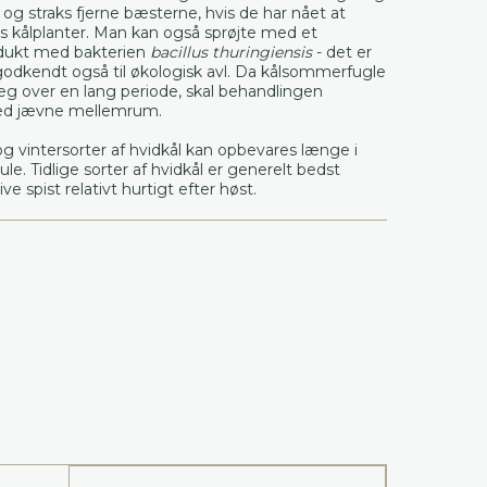
– og straks fjerne bæsterne, hvis de har nået at
s kålplanter. Man kan også sprøjte med et
odukt med bakterien
bacillus thuringiensis
- det er
godkendt også til økologisk avl. Da kålsommerfugle
g over en lang periode, skal behandlingen
d jævne mellemrum.
g vintersorter af hvidkål kan opbevares længe i
ule. Tidlige sorter af hvidkål er generelt bedst
ive spist relativt hurtigt efter høst.