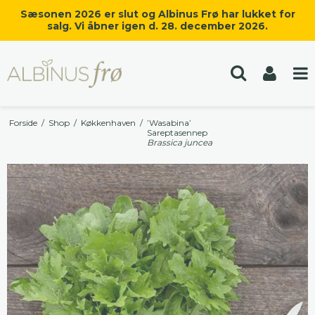
Sæsonen 2026 er slut og Albinus Frø har lukket for
salg. Vi åbner igen d. 28. december 2026.
Forside
/
Shop
/
Køkkenhaven
/
’Wasabina’
Sareptasennep
Brassica juncea