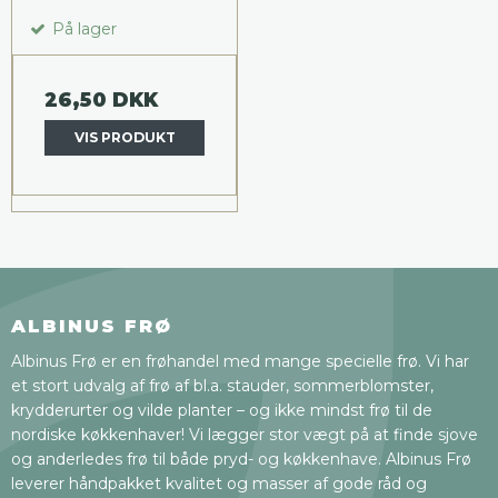
På lager
26,50 DKK
VIS PRODUKT
ALBINUS FRØ
Albinus Frø er en frøhandel med mange specielle frø. Vi har
et stort udvalg af frø af bl.a. stauder, sommerblomster,
krydderurter og vilde planter – og ikke mindst frø til de
nordiske køkkenhaver! Vi lægger stor vægt på at finde sjove
og anderledes frø til både pryd- og køkkenhave. Albinus Frø
leverer håndpakket kvalitet og masser af gode råd og