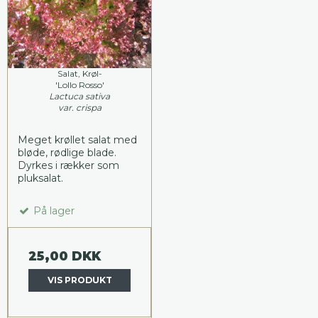
Salat, Krøl-
'Lollo Rosso'
Lactuca sativa
var. crispa
Meget krøllet salat med
bløde, rødlige blade.
Dyrkes i rækker som
pluksalat.
På lager
25,00 DKK
VIS PRODUKT