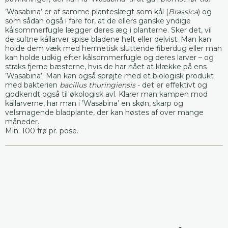
’Wasabina’ er af samme planteslægt som kål (
Brassica
) og
som sådan også i fare for, at de ellers ganske yndige
kålsommerfugle lægger deres æg i planterne. Sker det, vil
de sultne kållarver spise bladene helt eller delvist. Man kan
holde dem væk med hermetisk sluttende fiberdug eller man
kan holde udkig efter kålsommerfugle og deres larver – og
straks fjerne bæsterne, hvis de har nået at klække på ens
’Wasabina’. Man kan også sprøjte med et biologisk produkt
med bakterien
bacillus thuringiensis
- det er effektivt og
godkendt også til økologisk avl. Klarer man kampen mod
kållarverne, har man i ’Wasabina’ en skøn, skarp og
velsmagende bladplante, der kan høstes af over mange
måneder.
Min. 100 frø pr. pose.