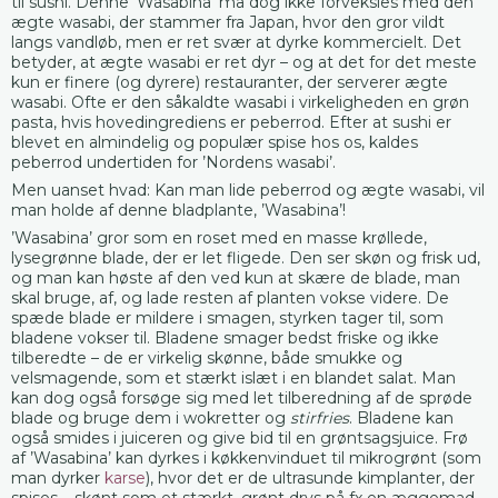
til sushi. Denne ’Wasabina’ må dog ikke forveksles med den
ægte wasabi, der stammer fra Japan, hvor den gror vildt
langs vandløb, men er ret svær at dyrke kommercielt. Det
betyder, at ægte wasabi er ret dyr – og at det for det meste
kun er finere (og dyrere) restauranter, der serverer ægte
wasabi. Ofte er den såkaldte wasabi i virkeligheden en grøn
pasta, hvis hovedingrediens er peberrod. Efter at sushi er
blevet en almindelig og populær spise hos os, kaldes
peberrod undertiden for ’Nordens wasabi’.
Men uanset hvad: Kan man lide peberrod og ægte wasabi, vil
man holde af denne bladplante, ’Wasabina’!
’Wasabina’ gror som en roset med en masse krøllede,
lysegrønne blade, der er let fligede. Den ser skøn og frisk ud,
og man kan høste af den ved kun at skære de blade, man
skal bruge, af, og lade resten af planten vokse videre. De
spæde blade er mildere i smagen, styrken tager til, som
bladene vokser til. Bladene smager bedst friske og ikke
tilberedte – de er virkelig skønne, både smukke og
velsmagende, som et stærkt islæt i en blandet salat. Man
kan dog også forsøge sig med let tilberedning af de sprøde
blade og bruge dem i wokretter og
stirfries
. Bladene kan
også smides i juiceren og give bid til en grøntsagsjuice. Frø
af ’Wasabina’ kan dyrkes i køkkenvinduet til mikrogrønt (som
man dyrker
karse
), hvor det er de ultrasunde kimplanter, der
spises – skønt som et stærkt, grønt drys på fx en æggemad.