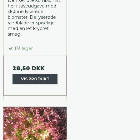
Den kendte kornblomst,
her i tøseudgave med
skønne lyserøde
blomster. De lyserøde
randblade er spiselige
med en let krydret
smag.
På lager
28,50 DKK
VIS PRODUKT