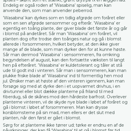
Endelig er også roden af ’Wasabina’ spiselig, man kan
anvende den, som man anvender peberrod.
’Wasabina’ kan dyrkes som en tidlig afgrøde om foråret eller
som en sen afgrøde sensommer og efterår. ’Wasabina’ er
egentlig en toårig plante, der giver blade det første år og går
i blomst på andetåret. Sår man ’Wasabina’ om foråret, vil
planten dog ofte trodse den toåriges natur og gå i blomst
allerede i forsommeren, hvilket betyder, at den ikke giver
mange af de blade, som man dyrker den for at kunne høste.
Sår man derimod ’Wasabina’ i sensommeren, fra omkring
begyndelsen af august, kan den fortsætte væksten til langt
hen på efteråret. ’Wasabina’ er kuldetolerant og tåler at stå
ude til godt ind i vinteren. Sår man i sensommeren, kan man
plukke friske blade af ’Wasabina’ ind til formentlig hen mod
jul. Ønsker man at høste af den vinteren igennem, kan man
forsøge sig med at dyrke den i et uopvarmet drivhus, i en
drivtunnel eller blot dække planterne på friland til med
fiberdug, så de skånes mod den hårdeste barfrost. Overlever
planterne vinteren, vil de skyde nye blade i løbet af foråret og
gå i blomst i løbet af forsommeren. Man kan drysse
korsblomsterne på sin mad, men ellers er det slut med
planten, når den først er gået i blomst.
Sørg for at planterne ikke tørrer ud; tørke er endnu en af de
påvirkninger, der kan få 'Wasabina' til at gå i blomst før tid.