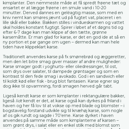
kimplanter. Den nemmeste måde at få spredt frøene tæt og
ensartet er at lægge frøene i en smule vand i 10-20
minutter. Derved dannes en geléagtig masse, som med en
kniv nemt kan smøres jævnt ud på fugtet vat, placeret i en
lille skål eller bakke. Bakken stilles i vindueskarmen og vattet
skal holdes konstant fugtigt. Spirer i løbet af et døgns tid og
efter 6-7 dage kan man klippe af den tætte, grønne
karsemåtte. Er man glad for karse, er det en god ide at så en
ny portion et par gange om ugen – dermed kan man hele
tiden have klippeklart karse.
Traditionelt anvendes karse på fx smørrebrød og æggeretter,
men den let bitre smag giver masser af andre muligheder:
Karse smager godt i yoghurts- eller oliedressinger, til ost,
som drys over salater, til dampede grøntsager og som en
kontrast til den fede smag i avokado. God i en sandwich eller
til koldt kød eller fisk - brug blot fantasien. Karse egner sig
dog ikke til opvarmning, fordi smagen herved går tabt.
Ligeså kendt karse er som kimplanter i rektangulære bakker,
ligeså
lidt
kendt er det, at karse også kan dyrkes på friland i
haven og her få lov til at vokse op med blade og blomster – i
bogstavelig forstand udvikle sig til knæhøj karse, som nogle
af os gik rundt og sagde i 70’erne. Karse dyrket i haven
anvendes på samme måde som kimplanterne af karsen –
som grønt drys, i salat eller en enkel stilk med blomst som