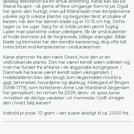
spiselig dekoration på en smuk anretning. Karse kan sås på
friland fra april – så gerne af flere omgange frem til juli. Også
her spirer den hurtigt, men på friland lader man kimplanterne
udvikle sig til voksne planter og begynder først at plukke af
karsen, når den har dannet blade og er 10-15 cm høj. Dette
tager ca. tre uger. Sørg for at holde jorden jævnt fugtig.
Lader man planterne vokse yderligere, får de små buketter
af hvide blomster på de forgrenede, blålige stængler. Både
blade og blomster har den kendte karsesmag, dog ofte lidt
mere bitter end kimplanterne i vindueskarmen.
Karse stammer fra den nære Orient, hvor den er en
vildtvoksende plante. Den har været kendt siden oldtiden og
man har fundet frø af karse i de ægyptiske kongegrave. I
Danmark har karse været kendt siden vikingetiden. I
middelalderen blev den brugt som lægemiddel mod bl.a.
gigt, lammelser, hovedpine og skørbug. Hildegard af Bingen
(1098-1179), som forfatteren Anne Lise Marstrand-Jørgensen
har genoplivet i en roman fra 2009, skrev:
At spise karse
mindsker de dårlige vædsker i et menneske
. Godt smager
den i hvert fald, karsen!
Indhold pr pose: 10 gram – det svarer løseligt til ca. 2.000 frø.