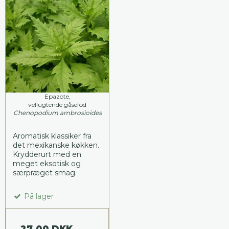
Epazote,
vellugtende gåsefod
Chenopodium ambrosioides
Aromatisk klassiker fra
det mexikanske køkken.
Krydderurt med en
meget eksotisk og
særpræget smag.
På lager
27,00 DKK