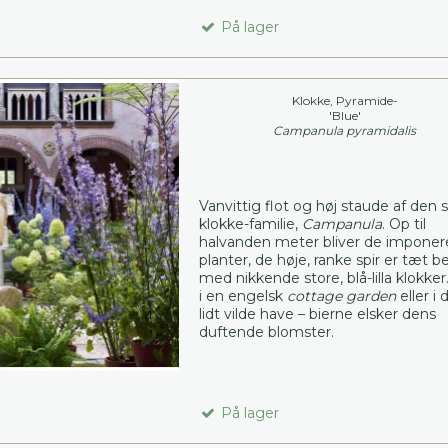
På lager
Klokke, Pyramide-
'Blue'
Campanula pyramidalis
Vanvittig flot og høj staude af den 
klokke-familie,
Campanula
. Op til
halvanden meter bliver de impone
planter, de høje, ranke spir er tæt b
med nikkende store, blå-lilla klokker
i en engelsk
cottage garden
eller i 
lidt vilde have – bierne elsker dens
duftende blomster.
På lager