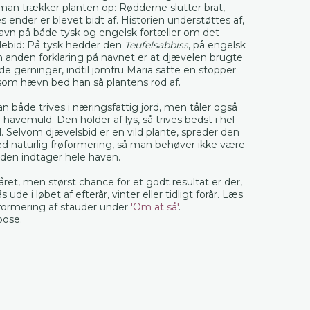
 man trækker planten op: Rødderne slutter brat,
ender er blevet bidt af. Historien understøttes af,
navn på både tysk og engelsk fortæller om det
ebid: På tysk hedder den
Teufelsabbiss
, på engelsk
n anden forklaring på navnet er at djævelen brugte
nde gerninger, indtil jomfru Maria satte en stopper
som hævn bed han så plantens rod af.
n både trives i næringsfattig jord, men tåler også
 havemuld. Den holder af lys, så trives bedst i hel
ol. Selvom djævelsbid er en vild plante, spreder den
ved naturlig frøformering, så man behøver ikke være
 den indtager hele haven.
året, men størst chance for et godt resultat er der,
s ude i løbet af efterår, vinter eller tidligt forår. Læs
ormering af stauder under
'Om at så'
.
 pose.