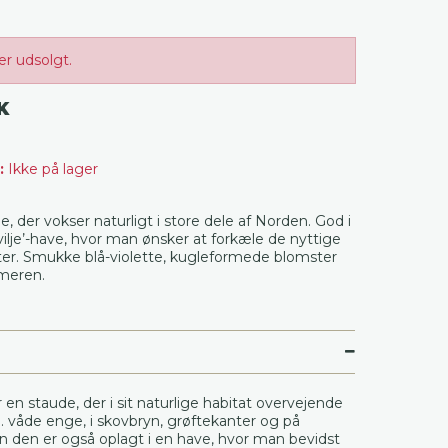
er udsolgt.
K
:
Ikke på lager
e, der vokser naturligt i store dele af Norden. God i
vilje’-have, hvor man ønsker at forkæle de nyttige
ter. Smukke blå-violette, kugleformede blomster
meren.
 en staude, der i sit naturlige habitat overvejende
a. våde enge, i skovbryn, grøftekanter og på
n den er også oplagt i en have, hvor man bevidst