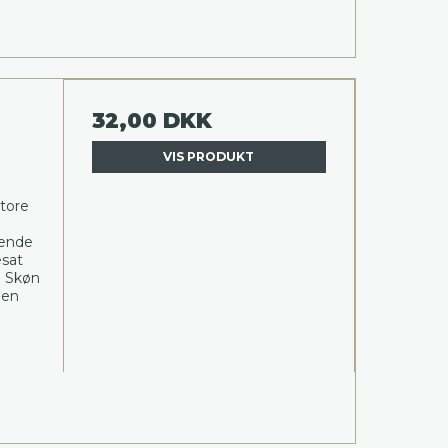
32,00 DKK
VIS PRODUKT
store
rende
esat
. Skøn
den