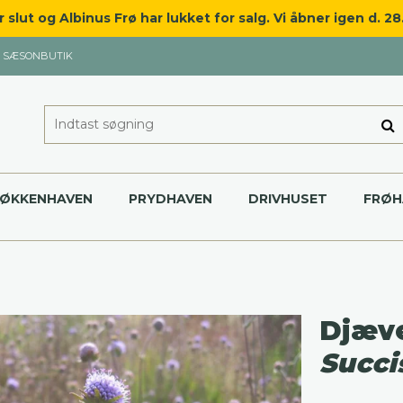
slut og Albinus Frø har lukket for salg. Vi åbner igen d. 2
SÆSONBUTIK
KØKKENHAVEN
PRYDHAVEN
DRIVHUSET
FRØH
Djæve
Succi