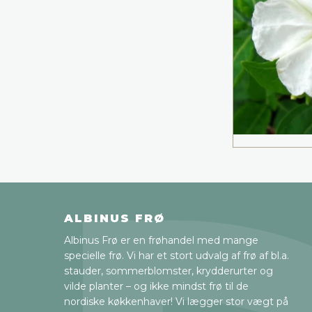
ALBINUS FRØ
Albinus Frø er en frøhandel med mange
specielle frø. Vi har et stort udvalg af frø af bl.a.
stauder, sommerblomster, krydderurter og
vilde planter – og ikke mindst frø til de
nordiske køkkenhaver! Vi lægger stor vægt på