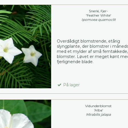
Snerle, Fjer-
'Feather White'
Ipomoea quamoclit
Overdådigt blomstrende, etårig
slyngplante, der blomstrer i måneds
med et mylder af små femtakkede,
blomster. Løvet er meget kønt me
fjerlignende blade.
På lager
Vidunderblomst
'Alba'
Mirabilis jalapa