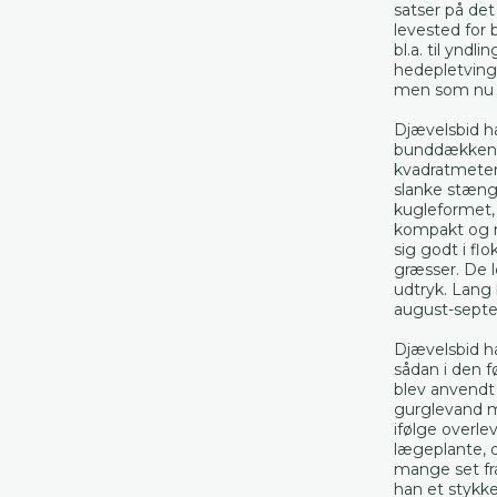
satser på det
levested for 
bl.a. til ynd
hedepletvinge
men som nu k
Djævelsbid h
bunddækkend
kvadratmeter.
slanke stængl
kugleformet,
kompakt og næ
sig godt i fl
græsser. De l
udtryk. Lang b
august-sept
Djævelsbid h
sådan i den 
blev anvendt 
gurglevand m
ifølge overle
lægeplante, 
mange set fr
han et stykke