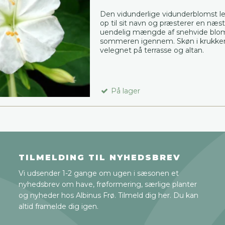
Den vidunderlige vidunderblomst l
op til sit navn og præsterer en næs
uendelig mængde af snehvide blo
sommeren igennem. Skøn i krukker
velegnet på terrasse og altan.
På lager
TILMELDING TIL NYHEDSBREV
Vi udsender 1-2 gange om ugen i sæsonen et
nyhedsbrev om have, frøformering, særlige planter
og nyheder hos Albinus Frø. Tilmeld dig her. Du kan
altid framelde dig igen.