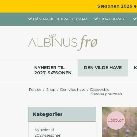
Sæsonen 2026 er 
HÅNDPAKKEDE KVALITETSFRØ
STORT UDVALG
NYHEDER TIL
DEN VILDE HAVE
2027-SÆSONEN
Forside
/
Shop
/
Den vilde have
/
Djævelsbid
Succisa pratensis
Kategorier
UDSOLGT
Nyheder til
2027-sæsonen