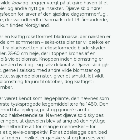
 vilde
look
og lægger vægt på at gøre haven til et
bier og andre nyttige insekter. Djævelsbid hører
lingsføden for larver af den sjældne dagsommerfugl,
, der var udbredt i Danmark i det 19. århundrede,
un findes Nordjylland.
ar en kraftig rosetformet bladmasse, der næsten er
e om sommeren – seks-otte planter vil dække en
 Fra bladrosetten af elipseformede blade skyder
er, 25-60 cm høje, der i toppen krones af en
 blå-violet blomst. Knoppen inden blomstring er
sten hvid og i sig selv dekorativ. Djævelsbid gør
ok, gerne i selskab med andre vilde blomster og
ette, svajende blomster, giver et smukt, let vildt
lomstring fra juni til oktober, dog kraftigst i
ember.
ar været kendt som lægeplante, den nævnes som
første tysksprogede lægemiddellære fra 1480. Den
mod bl.a. epilepsi, pest og gonoré samt i
od halsbetændelse. Navnet djævelsbid skyldes
veringen, at djævelen blev så arrig på den nyttige
der helbredte alt for mange mennesker – for
a et djævle-perspektiv! For at ødelægge den, bed
 af roden – hvilket er ganske vist og kan ses ved