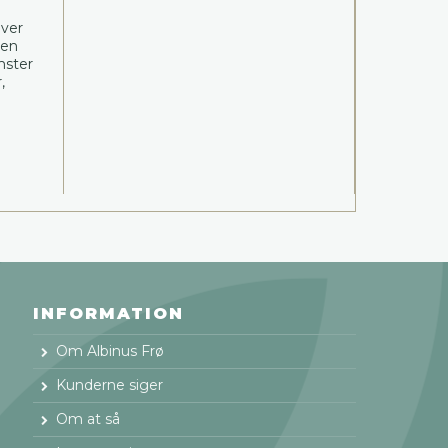
ever
ten
mster
,
INFORMATION
Om Albinus Frø
Kunderne siger
Om at så