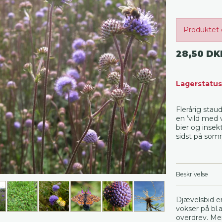
Produktet 
28,50 DK
Lagerstatus
Flerårig staud
en ’vild med 
bier og insek
sidst på som
Beskrivelse
Djævelsbid er
vokser på bl.
overdrev. Me