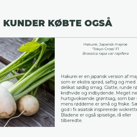
 KUNDER KØBTE OGSÅ
Hakurei, Japansk majroe
'Tokyo Cross' F1
Brassica rapa var rapifera
Hakurei er en japansk version af ma
som er ekstra sprød, saftig og med
delikat sødlig smag. Glatte, runde r
kridhvide og indbydende. Meget n
hurtigvoksende grøntsag, som bør s
mens rødderne er små og friske. Sæ
god i fx asiatisk inspirerede wokrette
Bladene er også spiselige, rå eller
tilberedte.