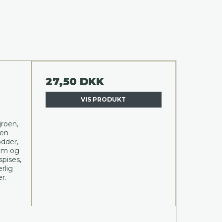
27,50 DKK
VIS PRODUKT
jroen,
 en
ødder,
em og
pises,
rlig
r.