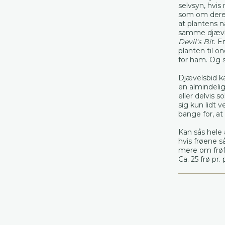
selvsyn, hvis
som om deres 
at plantens 
samme djævl
Devil's Bit
. E
planten til o
for ham. Og 
Djævelsbid ka
en almindelig
eller delvis s
sig kun lidt 
bange for, at
Kan sås hele 
hvis frøene så
mere om frøf
Ca. 25 frø pr.