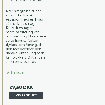
subsp dracunculoides
Nær slægtning til den
velkendte franske
estragon med en knap
så markant smag.
Russisk estragon er
mere hårdfør og kan i
modsætning til sin mere
sarte franske fætter
dyrkes som flerårig, da
den kan overleve den
danske vinter – og man
kan plukke grønt af den
selv i en snevinter.
På lager
27,50 DKK
VIS PRODUKT