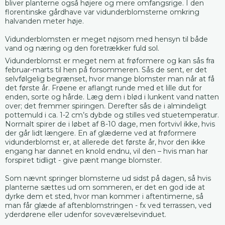
bliver planterne også højere og mere omfangsrige. I den
florentinske gårdhave var vidunderblomsterne omkring
halvanden meter høje.
Vidunderblomsten er meget nøjsom med hensyn til både
vand og næring og den foretrækker fuld sol.
Vidunderblomst er meget nem at frøformere og kan sås fra
februar-marts til hen på forsommeren. Sås de sent, er det
selvfølgelig begrænset, hvor mange blomster man når at få
det første år. Frøene er aflangt runde med et lille dut for
enden, sorte og hårde. Læg dem i blød i lunkent vand natten
over; det fremmer spiringen. Derefter sås de i almindeligt
pottemuld i ca. 1-2 cm’s dybde og stilles ved stuetemperatur.
Normalt spirer de i løbet af 8-10 dage, men fortvivl ikke, hvis
der går lidt længere. En af glæderne ved at frøformere
vidunderblomst er, at allerede det første år, hvor den ikke
engang har dannet en knold endnu, vil den – hvis man har
forspiret tidligt - give pænt mange blomster.
Som nævnt springer blomsterne ud sidst på dagen, så hvis
planterne sættes ud om sommeren, er det en god ide at
dyrke dem et sted, hvor man kommer i aftentimerne, så
man får glæde af aftenblomstringen - fx ved terrassen, ved
yderdørene eller udenfor soveværelsevinduet.