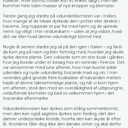
insekter. Hver blomst holder kun et enkelt døgn, men der
kommer hele tiden masser af nye knopper og blomster.
Første gang jeg stødte på vidunderblomsten var i Indien,
hvor mange af de lokale dyrkede den i potter eller direkte i
haverne. Jeg nuppede et par frø med hjem og de spirede
nemt og villigt i min vindueskarm – uden at jeg vidste, hvad
det var eller hvad denne vidunderlige blomst hed.
Nogle år senere stødte jeg så på den igen i Italien – og først
da kom jeg på navn og blev fortrolig med, hvordan jeg skulle
dyrke denne plante. Den voksede som en stor busk i gården,
hvor jeg boede under et besøg hos en veninde i Firenze. Det
var sensommer med lune aftener, hvor man kunne sidde
udendørs og nyde vidunderlig toscansk mad og vin. I min
venindes gård groede flere buskadser af halvanden meters
højde af denne taknemmelige plante, og når vi kom hjem
om aftenen, stod den med sin overdådighed af udsprungne,
velduftende blomster og bød os velkommen hjem i det
toscanske aftenmørke.
Vidunderblomsten kan dyrkes som etårig sommerblomst,
men den kan også sagtens dyrkes som flerårig, idet den
danner underjordiske knolde, hvorfra den kan skyde år efter
år. Knoldene tåler dog ikke den danske vinter og skal derfor