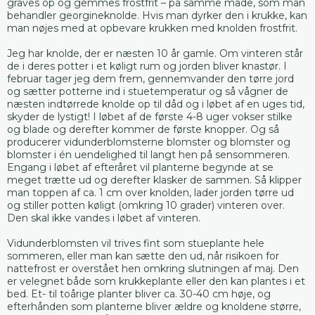
graves op og gemmes frostfrit – på samme måde, som man
behandler georgineknolde. Hvis man dyrker den i krukke, kan
man nøjes med at opbevare krukken med knolden frostfrit.
Jeg har knolde, der er næsten 10 år gamle. Om vinteren står
de i deres potter i et køligt rum og jorden bliver knastør. I
februar tager jeg dem frem, gennemvander den tørre jord
og sætter potterne ind i stuetemperatur og så vågner de
næsten indtørrede knolde op til dåd og i løbet af en uges tid,
skyder de lystigt! I løbet af de første 4-8 uger vokser stilke
og blade og derefter kommer de første knopper. Og så
producerer vidunderblomsterne blomster og blomster og
blomster i én uendelighed til langt hen på sensommeren.
Engang i løbet af efteråret vil planterne begynde at se
meget trætte ud og derefter klasker de sammen. Så klipper
man toppen af ca. 1 cm over knolden, lader jorden tørre ud
og stiller potten køligt (omkring 10 grader) vinteren over.
Den skal ikke vandes i løbet af vinteren.
Vidunderblomsten vil trives fint som stueplante hele
sommeren, eller man kan sætte den ud, når risikoen for
nattefrost er overstået hen omkring slutningen af maj. Den
er velegnet både som krukkeplante eller den kan plantes i et
bed. Et- til toårige planter bliver ca. 30-40 cm høje, og
efterhånden som planterne bliver ældre og knoldene større,