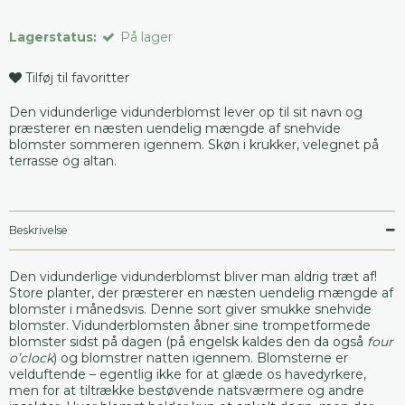
Lagerstatus:
På lager
Tilføj til favoritter
Den vidunderlige vidunderblomst lever op til sit navn og
præsterer en næsten uendelig mængde af snehvide
blomster sommeren igennem. Skøn i krukker, velegnet på
terrasse og altan.
Beskrivelse
Den vidunderlige vidunderblomst bliver man aldrig træt af!
Store planter, der præsterer en næsten uendelig mængde af
blomster i månedsvis. Denne sort giver smukke snehvide
blomster. Vidunderblomsten åbner sine trompetformede
blomster sidst på dagen (på engelsk kaldes den da også
four
o’clock
) og blomstrer natten igennem. Blomsterne er
velduftende – egentlig ikke for at glæde os havedyrkere,
men for at tiltrække bestøvende natsværmere og andre