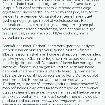
forspires inde i marts-april og plantes ud på friland fra maj.
Purpurkål er også fortrinlig som 2. afgrøde efter tidlige
grøntsager. Trives bedst i en let og muldet jord, sørg for at
vande i tørre perioder. Og så skal planterne have noget
gødning nogle gange i løbet af vækstsæsonen. Helt
optimalt er det, hvis man har gravet noget møg ned på
voksestedet allerede efteråret før, men har man ikke lige
fået gjort det, så skal man blot tilføre gødning, mens
purpurkålen vokser.
Grønkål, herunder ’Redbor’, er en nem grøntsag at dyrke.
Men den har én virkelig alvorlig fjende: Sultne kållarver! I
løbet af sæsonen skal man holde et skarpt øje med de ellers
ganske yndige kålsommerfugle, som vil lægge deres æg i
den dejlige krusede kål. De satans kållarver kan nemlig nemt
sætte et kålbed til livs på ganske kort tid. Man kan holde
dem væk med hermetisk sluttende fiberdug, men det er
både særdeles upraktisk og ikke særlig kønt. Og lad os blot
indrømme det: Halvdelen af fornøjelsen ved at dyrke
’Redbor’ er, at de ser så rasende godt ud i køkkenhaven! Så
man må holde udkig efter kålsommerfugle og deres larver –
og straks fjerne bæsterne, hvis de har nået at klække på ens
smukke purpurkål. Man kan også sprøjte med et biologisk
produkt med bakterien
bacillus thuringiensis
- det er
effektivt og godkendt også til økologisk avl. Da