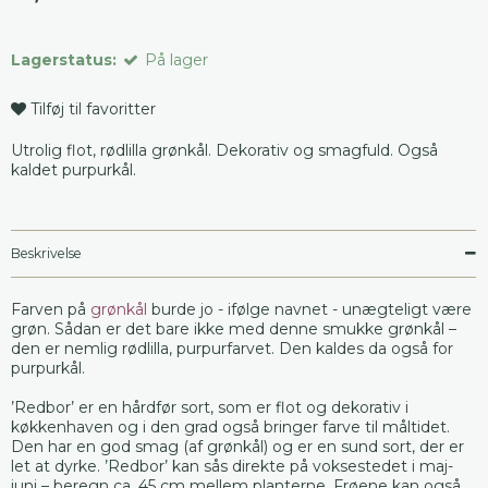
Lagerstatus:
På lager
Tilføj til favoritter
Utrolig flot, rødlilla grønkål. Dekorativ og smagfuld. Også
kaldet purpurkål.
Beskrivelse
Farven på
grønkål
burde jo - ifølge navnet - unægteligt være
grøn. Sådan er det bare ikke med denne smukke grønkål –
den er nemlig rødlilla, purpurfarvet. Den kaldes da også for
purpurkål.
’Redbor’ er en hårdfør sort, som er flot og dekorativ i
køkkenhaven og i den grad også bringer farve til måltidet.
Den har en god smag (af grønkål) og er en sund sort, der er
let at dyrke. ’Redbor’ kan sås direkte på voksestedet i maj-
juni – beregn ca. 45 cm mellem planterne. Frøene kan også