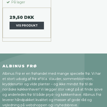
På lager
29,50 DKK
VIS PRODUKT
ALBINUS FRØ
Albinus Frø er en frøhandel med mange specielle frø. Vi har
et stort udvalg af frø af bl.a. stauder, sommerblomster,
krydderurter og vilde planter – og ikke mindst frø til de
nordiske køkkenhaver! Vi lægger stor vægt på at finde sjove
og anderledes frø til både pryd- og køkkenhave. Albinus Frø
leverer håndpakket kvalitet og masser af gode råd og
vejledning på webshoppen og i nyhedsbreve.