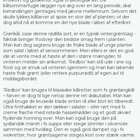
kålsommerfugle lægger nye æg over en lang periode, skal
behandlingen gentages med jævne mellemrum. Selvom det
skulle lykkes kållarver at spise en stor del af planten, vil der
dog altid nå at komme en del nye blade i løbet af efteråret.
Grønkål, osse denne rødlilla sort, er en typisk vintergrøntsag -
faktisk bringer frostvejr den bedste smag frem i planten.
Man kan dog sagtens bruge de friske blade af unge planter
som salat i løbet af sensommeren. Men ellers er det en god
ide at vente med at høste af den i større mængder, til
vinteren melder sin ankomst. ’Redbor’ kan stå ude i sne og
frost og se smuk ud vinteren igennem og man kan løbende
høste frisk grønt (eller rettere purpurrødt) af egen avl til
middagsbordet.
’Redbor’ kan bruges til klassiske kålretter som fx grønlangkål
– farven er dog til lige netop denne ret diskutabel. Man kan
også bruge de krusede blade enten rå eller blot let tilberedt.
Ultra finthakket er den lækker i salater – eller rørt med fx
creme fraiche med ristede hasselnødder og et godt skvæt
flydende honning over. Man kan også bruge den på
sydlandsk manér i fx suppe eller stege strimler i olivenolie
sammen med hvidløg. Den er også god dampet og i fx
wokretter, hvor grøntsagerne steges kort over stærk varme.