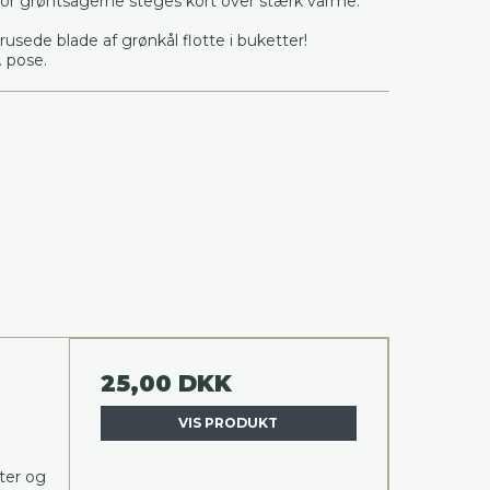
vor grøntsagerne steges kort over stærk varme.
rusede blade af grønkål flotte i buketter!
. pose.
25,00 DKK
VIS PRODUKT
ter og