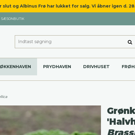
slut og Albinus Frø har lukket for salg. Vi åbner igen d. 2
SÆSONBUTIK
KØKKENHAVEN
PRYDHAVEN
DRIVHUSET
FRØH
llica
Grønk
'Halvh
Brass