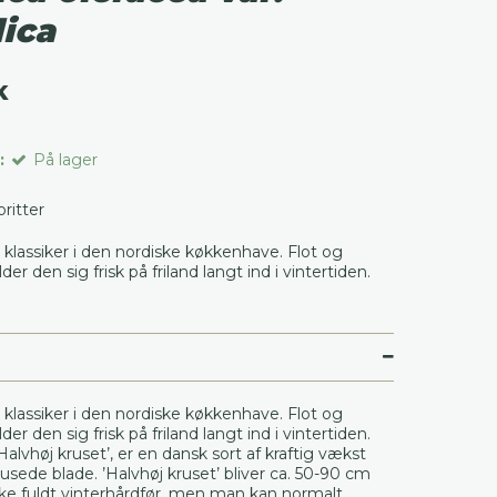
lica
K
:
På lager
voritter
 klassiker i den nordiske køkkenhave. Flot og
der den sig frisk på friland langt ind i vintertiden.
 klassiker i den nordiske køkkenhave. Flot og
der den sig frisk på friland langt ind i vintertiden.
Halvhøj kruset’, er en dansk sort af kraftig vækst
usede blade. ’Halvhøj kruset’ bliver ca. 50-90 cm
kke fuldt vinterhårdfør, men man kan normalt