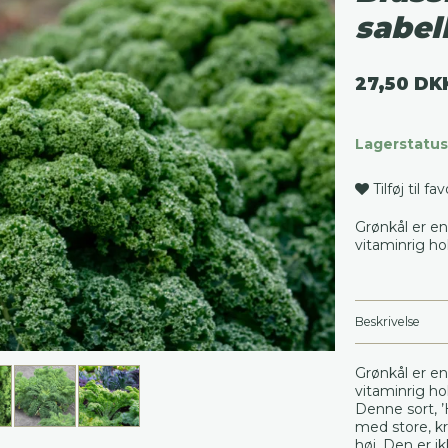
sabel
27,50 DK
Lagerstatus
Tilføj til fa
Grønkål er en
vitaminrig hol
Beskrivelse
Grønkål er en
vitaminrig hol
Denne sort, ’
med store, kr
høj. Den er i