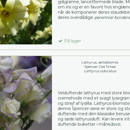
grågrønne, lancetformede blade. M
om iris og er en favorit hos englæn
når de komponerer deres staudebe
deres overdådige
perennial borders
På lager
Lathyrus, ærteblomst
'Spencer Old Times'
Lathyrus odoratus
Velduftende lathyrus med store blo
cremehvide med et svagt lysegrøn
og strejf af lyslilla. Lathyrus-blomste
denne Spencer-serie er store og st
duftende med den klassiske berus
og søde lathyrusduft. Kan levere in
duftende buketter i månedsvis.