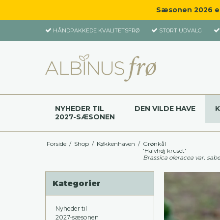
Sæsonen 2026 er 
HÅNDPAKKEDE KVALITETSFRØ
STORT UDVALG
NYHEDER TIL
DEN VILDE HAVE
2027-SÆSONEN
Forside
/
Shop
/
Køkkenhaven
/
Grønkål
'Halvhøj kruset'
Brassica oleracea var. sabe
Kategorier
Nyheder til
2027-sæsonen