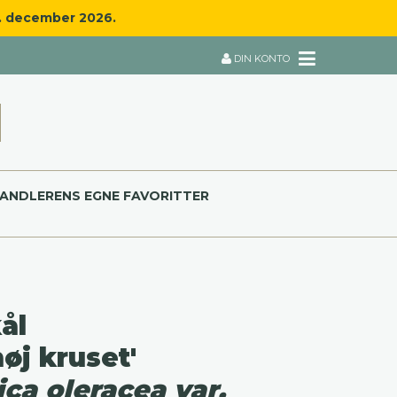
8. december 2026.
DIN KONTO
ANDLERENS EGNE FAVORITTER
ål
øj kruset'
ica oleracea var.