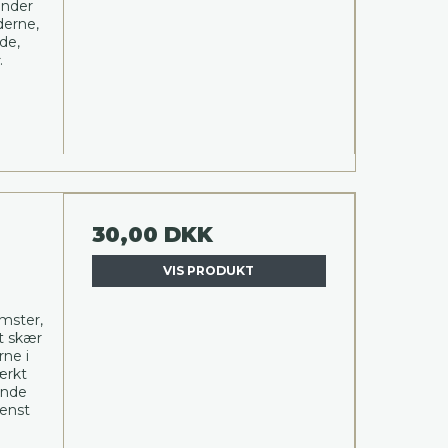
inder
derne,
de,
.
30,00 DKK
VIS PRODUKT
mster,
t skær
rne i
ærkt
ende
tenst