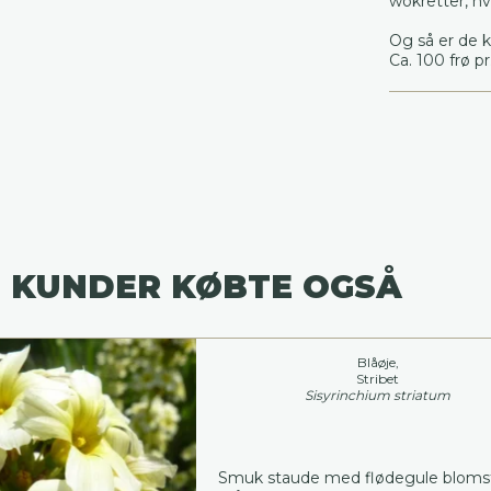
wokretter, h
Og så er de k
Ca. 100 frø pr
 KUNDER KØBTE OGSÅ
Blåøje,
Stribet
Sisyrinchium striatum
Smuk staude med flødegule bloms