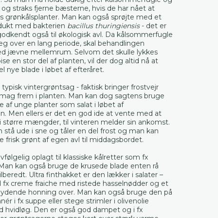
– og straks fjerne bæsterne, hvis de har nået at
s grønkålsplanter. Man kan også sprøjte med et
odukt med bakterien
bacillus thuringiensis
- det er
godkendt også til økologisk avl. Da kålsommerfugle
g over en lang periode, skal behandlingen
 jævne mellemrum. Selvom det skulle lykkes
pise en stor del af planten, vil der dog altid nå at
nye blade i løbet af efteråret.
typisk vintergrøntsag - faktisk bringer frostvejr
mag frem i planten. Man kan dog sagtens bruge
de af unge planter som salat i løbet af
 Men ellers er det en god ide at vente med at
i større mængder, til vinteren melder sin ankomst.
 stå ude i sne og tåler en del frost og man kan
 frisk grønt af egen avl til middagsbordet.
vfølgelig oplagt til klassiske kålretter som fx
 Man kan også bruge de krusede blade enten rå
 tilberedt. Ultra finthakket er den lækker i salater –
d fx creme fraiche med ristede hasselnødder og et
lydende honning over. Man kan også bruge den på
r i fx suppe eller stege strimler i olivenolie
vidløg. Den er også god dampet og i fx