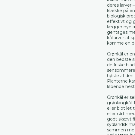
deres larver 
klække på en
biologisk pr
effektivt og 
lægger nye æ
gentages med
kållarver at s
komme en del 
Grønkål er en 
den bedste s
de friske bla
sensommeren.
høste af den 
Planterne kan
løbende høste
Grønkål er sel
grønlangkål.
eller blot let
eller rørt me
godt skævt f
sydlandsk mané
sammen med h