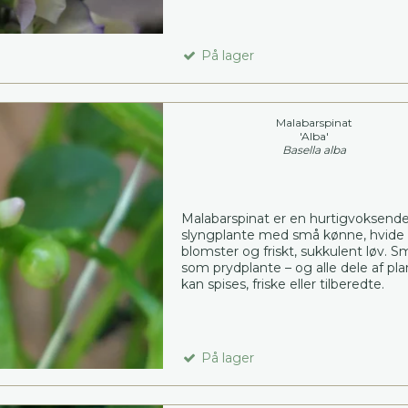
På lager
Malabarspinat
'Alba'
Basella alba
Malabarspinat er en hurtigvoksend
slyngplante med små kønne, hvide
blomster og friskt, sukkulent løv. 
som prydplante – og alle dele af pl
kan spises, friske eller tilberedte.
På lager