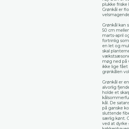
plukke friske 
Grønkål er fl
velsmagende
Grønkål kan s
50 cm mellem 
marts-april o
fortrinlig som
en let og mul
skal planter
vækstsæsonen
møg ned på v
ikke lige fåe
grønkålen vo
Grønkål er en
alvorlig fjen
holde et skar
kålsommerfug
kål. De satan
på ganske ko
sluttende fib
særlig kønt. 
ved at dyrke 
køkkenhaven!