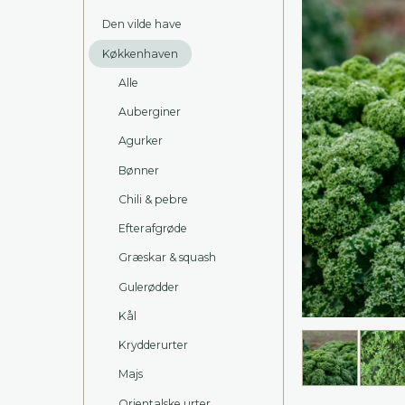
Den vilde have
Køkkenhaven
Alle
Auberginer
Agurker
Bønner
Chili & pebre
Efterafgrøde
Græskar & squash
Gulerødder
Kål
Krydderurter
Majs
Orientalske urter