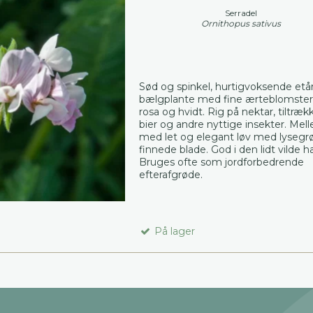
Serradel
Ornithopus sativus
Sød og spinkel, hurtigvoksende etå
bælgplante med fine ærteblomster i
rosa og hvidt. Rig på nektar, tiltræk
bier og andre nyttige insekter. Mel
med let og elegant løv med lysegr
finnede blade. God i den lidt vilde h
Bruges ofte som jordforbedrende
efterafgrøde.
På lager