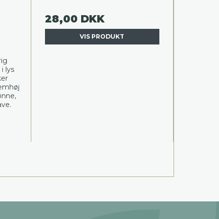
28,00 DKK
VIS PRODUKT
rig
 lys
ker
lemhøj
ønne,
ave.