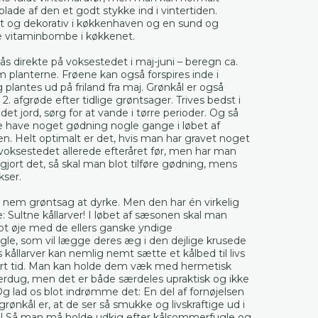
blade af den et godt stykke ind i vintertiden.
ot og dekorativ i køkkenhaven og en sund og
 vitaminbombe i køkkenet.
ås direkte på voksestedet i maj-juni – beregn ca.
planterne. Frøene kan også forspires inde i
g plantes ud på friland fra maj. Grønkål er også
 2. afgrøde efter tidlige grøntsager. Trives bedst i
det jord, sørg for at vande i tørre perioder. Og så
ne have noget gødning nogle gange i løbet af
. Helt optimalt er det, hvis man har gravet noget
oksestedet allerede efteråret før, men har man
t gjort det, så skal man blot tilføre gødning, mens
kser.
 nem grøntsag at dyrke. Men den har én virkelig
de: Sultne kållarver! I løbet af sæsonen skal man
pt øje med de ellers ganske yndige
le, som vil lægge deres æg i den dejlige krusede
s kållarver kan nemlig nemt sætte et kålbed til livs
rt tid. Man kan holde dem væk med hermetisk
erdug, men det er både særdeles upraktisk og ikke
Og lad os blot indrømme det: En del af fornøjelsen
grønkål er, at de ser så smukke og livskraftige ud i
 Så man må holde udkig efter kålsommerfugle og