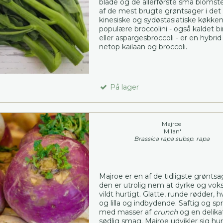
blade og de allerførste små blomste
af de mest brugte grøntsager i det
kinesiske og sydøstasiatiske køkke
populære broccolini - også kaldet b
eller aspargesbroccoli - er en hybrid
netop kailaan og broccoli.
På lager
Majroe
'Milan'
Brassica rapa subsp. rapa
Majroe er en af de tidligste grøntsa
den er utrolig nem at dyrke og vok
vildt hurtigt. Glatte, runde rødder, h
og lilla og indbydende. Saftig og sp
med masser af
crunch
og en delika
sødlig smag. Majroe udvikler sig hur