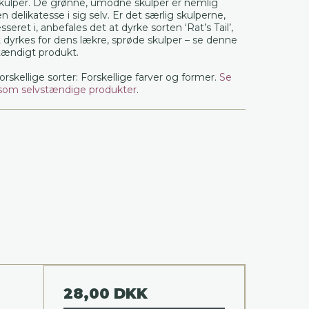
skulper. De grønne, umodne skulper er nemlig
n delikatesse i sig selv. Er det særlig skulperne,
seret i, anbefales det at dyrke sorten ‘Rat’s Tail’,
 dyrkes for dens lækre, sprøde skulper – se denne
tændigt produkt.
forskellige sorter: Forskellige farver og former.
Se
 som selvstændige produkter
.
28,00 DKK