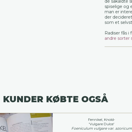
de såkaldte 
spiselige og e
man er interes
der decideret
som et selvs
Radiser fås i 
andre sorter
 KUNDER KØBTE OGSÅ
Fennikel, Knold-
'Vulgare Dulce'
Foeniculum vulgare var. azoricum