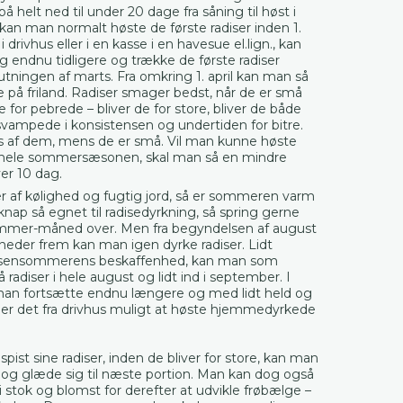
på helt ned til under 20 dage fra såning til høst i
an man normalt høste de første radiser inden 1.
 drivhus eller i en kasse i en havesue el.lign., kan
 endnu tidligere og trække de første radiser
slutningen af marts. Fra omkring 1. april kan man så
te på friland. Radiser smager bedst, når de er små
 for pebrede – bliver de for store, bliver de både
vampede i konsistensen og undertiden for bitre.
løs af dem, mens de er små. Vil man kunne høste
er hele sommersæsonen, skal man så en mindre
ver 10 dag.
r af kølighed og fugtig jord, så er sommeren varm
i knap så egnet til radisedyrkning, så spring gerne
mmer-måned over. Men fra begyndelsen af august
neder frem kan man igen dyrke radiser. Lidt
 sensommerens beskaffenhed, kan man som
 radiser i hele august og lidt ind i september. I
man fortsætte endnu længere og med lidt held og
 er det fra drivhus muligt at høste hjemmedyrkede
spist sine radiser, inden de bliver for store, kan man
og glæde sig til næste portion. Man kan dog også
 stok og blomst for derefter at udvikle frøbælge –