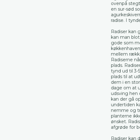
ovenpå stegt 
en sur-sød so
agurkeskivern
radise. I tyn
Radiser kan g
kan man blot 
gode som mell
køkkenhaven 
mellem rækker
Radiserne når
plads. Radise
tynd ud til 3
plads til at 
dem i en stor
dage om at ud
udsving hen o
kan der gå o
undertiden ka
nemme og triv
planterne ikk
ønsket. Radis
afgrøde for 
Radiser kan d