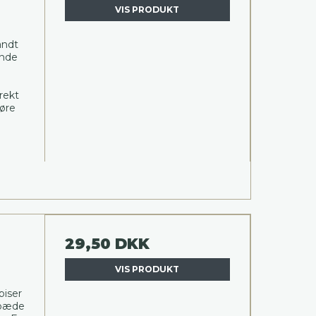
VIS PRODUKT
andt
ende
rekt
høre
29,50 DKK
VIS PRODUKT
piser
spæde