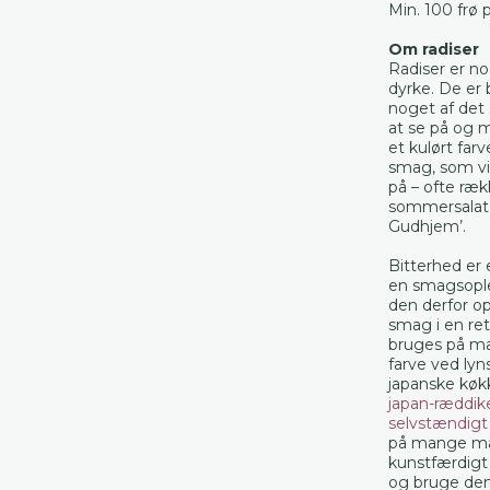
Min. 100 frø p
Om radiser
Radiser er 
dyrke. De er 
noget af det 
at se på og 
et kulørt farv
smag, som vi
på – ofte rækk
sommersalat 
Gudhjem’.
Bitterhed er
en smagsople
den derfor o
smag i en ret
bruges på ma
farve ved lyn
japanske køk
japan-ræddik
selvstændigt
på mange måde
kunstfærdigt
og bruge den 