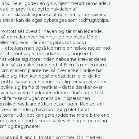
fisk. De er gode i en grov, hjemmerørt remolade, i
vs eller prøv fx at bytte halvdelen af
e i en klassisk agurkesalat ud med tynde skiver af
de skiver kan de også dybsteges som rodfrugtchips.
ro stort set overalt i haven og sår man løbende,
så dem der, hvor man nu lige har plads. De er
emafgrøde, når der frigøres lidt plads i
– ofte kan man også klemme en række radiser ind
 af grøntsager, der udvikler sig langsomt:
 at vokse sig store, inden naboerne kræver deres
r kan sås i rækker med ned til 15 cm’s mellemrum,
-5 cm mellem planterne, så hver enkelt radise har
udvikle sig. Man kan også bredså dem eller dyrke
 potte, kasse el.a. Gennemsnitligt er radiser 20-25
vikle sig fra frø til høstklar – dette dækker over
ver sæsonen. I yderperioderne – forår og efterår –
p til fem-seks uger, mens de i højsæsonen
n blive høstklare på kun et par uger. Radiser er
es i almindelig havejord. Sørg blot for at
e tørrer ud – det kan gøre rødderne mere bitre end
er giver en hurtig succesoplevelse og er en oplagt
børn og begyndere!
yrkes på friland til frosten kommer. Og med en