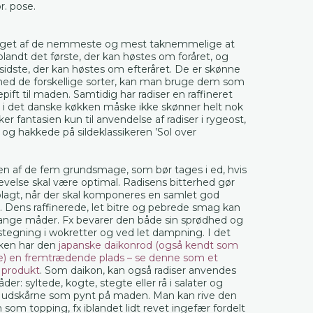
r. pose.
noget af de nemmeste og mest taknemmelige at
blandt det første, der kan høstes om foråret, og
sidste, der kan høstes om efteråret. De er skønne
med de forskellige sorter, kan man bruge dem som
epift til maden. Samtidig har radiser en raffineret
 i det danske køkken måske ikke skønner helt nok
er fantasien kun til anvendelse af radiser i rygeost,
og hakkede på sildeklassikeren ’Sol over
 en af de fem grundsmage, som bør tages i ed, hvis
velse skal være optimal. Radisens bitterhed gør
plagt, når der skal komponeres en samlet god
. Dens raffinerede, let bitre og pebrede smag kan
nge måder. Fx bevarer den både sin sprødhed og
stegning i wokretter og ved let dampning. I det
ken har den
japanske daikonrod (også kendt som
e) en fremtrædende plads – se denne som et
 produkt
. Som daikon, kan også radiser anvendes
r: syltede, kogte, stegte eller rå i salater og
 udskårne som pynt på maden. Man kan rive den
som topping, fx iblandet lidt revet ingefær fordelt