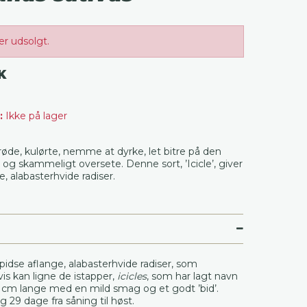
er udsolgt.
K
:
Ikke på lager
røde, kulørte, nemme at dyrke, let bitre på den
g skammeligt oversete. Denne sort, ’Icicle’, giver
e, alabasterhvide radiser.
 spidse aflange, alabasterhvide radiser, som
is kan ligne de istapper,
icicles
, som har lagt navn
2 cm lange med en mild smag og et godt ’bid’.
 29 dage fra såning til høst.