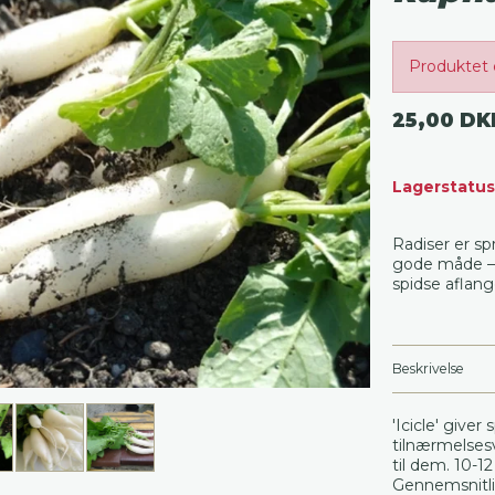
Produktet 
25,00 DK
Lagerstatus
Radiser er sp
gode måde – o
spidse aflang
Beskrivelse
'Icicle' giver
tilnærmelsesv
til dem. 10-1
Gennemsnitlig