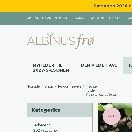
Sæsonen 2026 er 
HÅNDPAKKEDE KVALITETSFRØ
STORT UDVALG
NYHEDER TIL
DEN VILDE HAVE
2027-SÆSONEN
Forside
/
Shop
/
Køkkenhaven
/
Radise
'Icicle'
Raphanus sativus
Kategorier
UDSOLGT
Nyheder til
2027-sæsonen