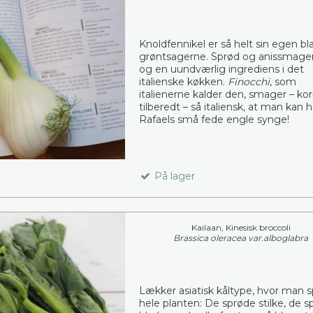
Knoldfennikel er så helt sin egen bl
grøntsagerne. Sprød og anissmag
og en uundværlig ingrediens i det
italienske køkken.
Finocchi
, som
italienerne kalder den, smager – kor
tilberedt – så italiensk, at man kan 
Rafaels små fede engle synge!
På lager
Kailaan, Kinesisk broccoli
Brassica oleracea var.alboglabra
Lækker asiatisk kåltype, hvor man s
hele planten: De sprøde stilke, de 