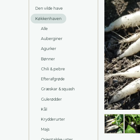
Den vilde have
Køkkenhaven
Alle
Auberginer
Agurker
Bønner
Chili & pebre
Efterafgrøde
Græskar & squash
Gulerødder
Kål
Krydderurter
Majs
Orientalske urter