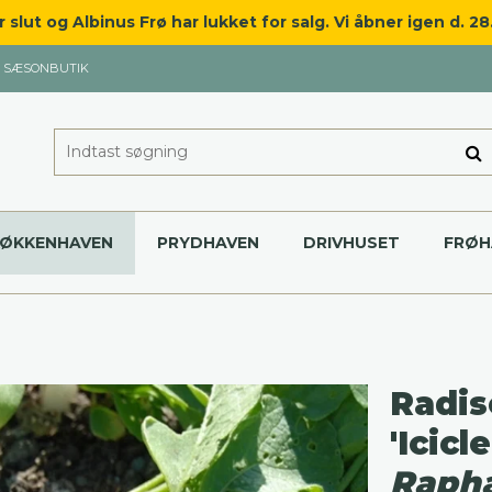
slut og Albinus Frø har lukket for salg. Vi åbner igen d. 2
SÆSONBUTIK
KØKKENHAVEN
PRYDHAVEN
DRIVHUSET
FRØH
Radis
'Icicle
Rapha