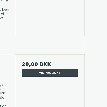
r. En
n. Den
imi
 af
28,00 DKK
VIS PRODUKT
ger,
ser
vide
rød
t
tigt