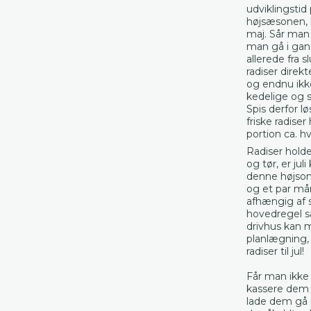
udviklingstid 
højsæsonen, k
maj. Sår man i
man gå i gang
allerede fra 
radiser direk
og endnu ikke
kedelige og s
Spis derfor 
friske radis
portion ca. h
Radiser holde
og tør, er jul
denne højso
og et par må
afhængig af
hovedregel så
drivhus kan 
planlægning,
radiser til jul!
Får man ikke 
kassere dem 
lade dem gå i