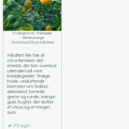
Dværgcitron, Trebladet
- Bitterorange
Poncirus/Citrus trifoliata
Hårdført lille træ af
citronfamilien; det
eneste, der kan overleve
udendørs på vore
breddegrader. Yndige
hvide, velduftende
blomster om foråret,
dekorativt tornede
grene og runde, orange-
gule frugter, der dufter
af citrus og er meget
sure.
På lager