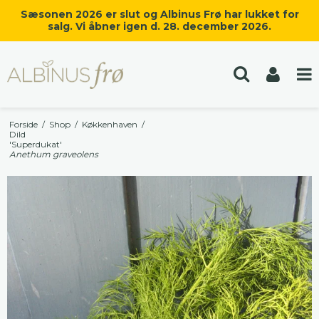
Sæsonen 2026 er slut og Albinus Frø har lukket for
salg. Vi åbner igen d. 28. december 2026.
Forside
/
Shop
/
Køkkenhaven
/
Dild
'Superdukat'
Anethum graveolens