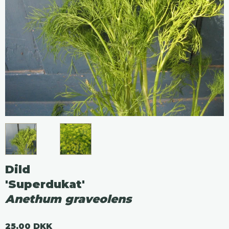
Dild
'Superdukat'
Anethum graveolens
25,00 DKK