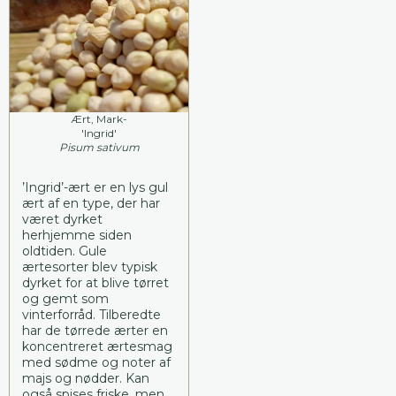
Ært, Mark-
'Ingrid'
Pisum sativum
’Ingrid’-ært er en lys gul
ært af en type, der har
været dyrket
herhjemme siden
oldtiden. Gule
ærtesorter blev typisk
dyrket for at blive tørret
og gemt som
vinterforråd. Tilberedte
har de tørrede ærter en
koncentreret ærtesmag
med sødme og noter af
majs og nødder. Kan
også spises friske, men