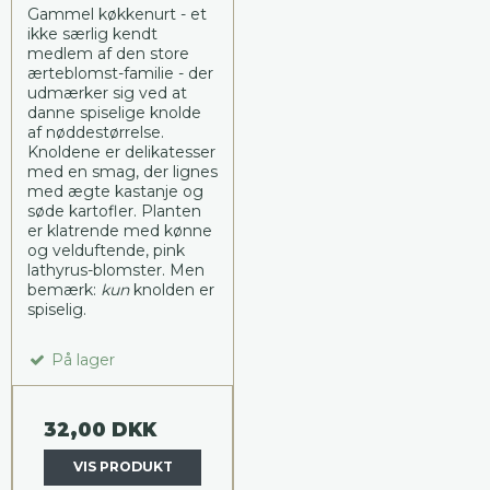
Gammel køkkenurt - et
ikke særlig kendt
medlem af den store
ærteblomst-familie - der
udmærker sig ved at
danne spiselige knolde
af nøddestørrelse.
Knoldene er delikatesser
med en smag, der lignes
med ægte kastanje og
søde kartofler. Planten
er klatrende med kønne
og velduftende, pink
lathyrus-blomster. Men
bemærk:
kun
knolden er
spiselig.
På lager
32,00 DKK
VIS PRODUKT