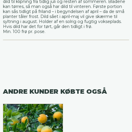
dild til klipning fra tidlig juli og resten af sommeren. Bladene
kan tørres, så man også har dild til vinteren. Første portion
kan sås tidligt på friland – i begyndelsen af april – da de små
planter tåler frost. Dild sået i april-maj vil give skærme til
syltning i august. Holder af en solrig og fugtig vokseplads.
Hvis dild har det for tørt, går den tidligt i frø.
Min. 100 frø pr. pose.
ANDRE KUNDER KØBTE OGSÅ