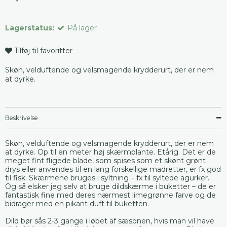
Lagerstatus:
På lager
Tilføj til favoritter
Skøn, velduftende og velsmagende krydderurt, der er nem
at dyrke.
Beskrivelse
Skøn, velduftende og velsmagende krydderurt, der er nem
at dyrke. Op til en meter høj skærmplante. Etårig. Det er de
meget fint fligede blade, som spises som et skønt grønt
drys eller anvendes til en lang forskellige madretter, er fx god
til fisk. Skærmene bruges i syltning – fx til syltede agurker.
Og så elsker jeg selv at bruge dildskærme i buketter – de er
fantastisk fine med deres nærmest limegrønne farve og de
bidrager med en pikant duft til buketten.
Dild bør sås 2-3 gange i løbet af sæsonen, hvis man vil have