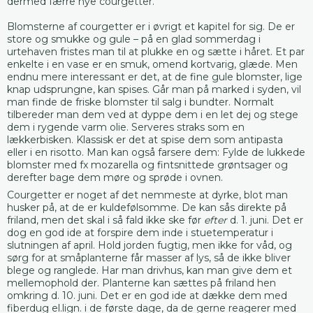
dermed færre nye courgetter.
Blomsterne af courgetter er i øvrigt et kapitel for sig. De er
store og smukke og gule – på en glad sommerdag i
urtehaven fristes man til at plukke en og sætte i håret. Et par
enkelte i en vase er en smuk, omend kortvarig, glæde. Men
endnu mere interessant er det, at de fine gule blomster, lige
knap udsprungne, kan spises. Går man på marked i syden, vil
man finde de friske blomster til salg i bundter. Normalt
tilbereder man dem ved at dyppe dem i en let dej og stege
dem i rygende varm olie. Serveres straks som en
lækkerbisken. Klassisk er det at spise dem som antipasta
eller i en risotto. Man kan også farsere dem: Fylde de lukkede
blomster med fx mozarella og fintsnittede grøntsager og
derefter bage dem møre og sprøde i ovnen.
Courgetter er noget af det nemmeste at dyrke, blot man
husker på, at de er kuldefølsomme. De kan sås direkte på
friland, men det skal i så fald ikke ske før
efter
d. 1. juni. Det er
dog en god ide at forspire dem inde i stuetemperatur i
slutningen af april. Hold jorden fugtig, men ikke for våd, og
sørg for at småplanterne får masser af lys, så de ikke bliver
blege og ranglede. Har man drivhus, kan man give dem et
mellemophold der. Planterne kan sættes på friland hen
omkring d. 10. juni. Det er en god ide at dække dem med
fiberdug el.lign. i de første dage, da de gerne reagerer med