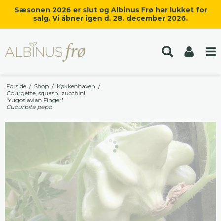
Sæsonen 2026 er slut og Albinus Frø har lukket for
salg. Vi åbner igen d. 28. december 2026.
Forside
/
Shop
/
Køkkenhaven
/
Courgette, squash, zucchini
'Yugoslavian Finger'
Cucurbita pepo