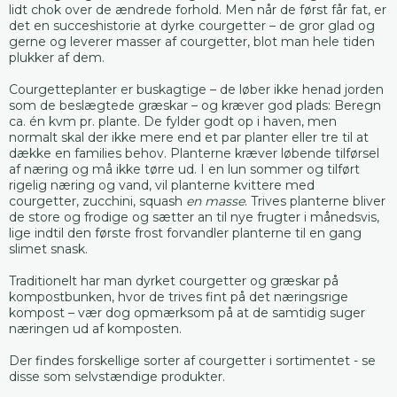
lidt chok over de ændrede forhold. Men når de først får fat, er
det en succeshistorie at dyrke courgetter – de gror glad og
gerne og leverer masser af courgetter, blot man hele tiden
plukker af dem.
Courgetteplanter er buskagtige – de løber ikke henad jorden
som de beslægtede græskar – og kræver god plads: Beregn
ca. én kvm pr. plante. De fylder godt op i haven, men
normalt skal der ikke mere end et par planter eller tre til at
dække en families behov. Planterne kræver løbende tilførsel
af næring og må ikke tørre ud. I en lun sommer og tilført
rigelig næring og vand, vil planterne kvittere med
courgetter, zucchini, squash
en masse
. Trives planterne bliver
de store og frodige og sætter an til nye frugter i månedsvis,
lige indtil den første frost forvandler planterne til en gang
slimet snask.
Traditionelt har man dyrket courgetter og græskar på
kompostbunken, hvor de trives fint på det næringsrige
kompost – vær dog opmærksom på at de samtidig suger
næringen ud af komposten.
Der findes forskellige sorter af courgetter i sortimentet - se
disse som selvstændige produkter.