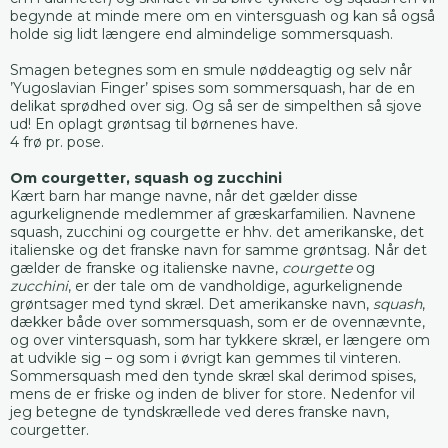
begynde at minde mere om en vintersguash og kan så også
holde sig lidt længere end almindelige sommersquash.
Smagen betegnes som en smule nøddeagtig og selv når
’Yugoslavian Finger’ spises som sommersquash, har de en
delikat sprødhed over sig. Og så ser de simpelthen så sjove
ud! En oplagt grøntsag til børnenes have.
4 frø pr. pose.
Om courgetter, squash og zucchini
Kært barn har mange navne, når det gælder disse
agurkelignende medlemmer af græskarfamilien. Navnene
squash, zucchini og courgette er hhv. det amerikanske, det
italienske og det franske navn for samme grøntsag. Når det
gælder de franske og italienske navne,
courgette
og
zucchini
, er der tale om de vandholdige, agurkelignende
grøntsager med tynd skræl. Det amerikanske navn,
squash
,
dækker både over sommersquash, som er de ovennævnte,
og over vintersquash, som har tykkere skræl, er længere om
at udvikle sig – og som i øvrigt kan gemmes til vinteren.
Sommersquash med den tynde skræl skal derimod spises,
mens de er friske og inden de bliver for store. Nedenfor vil
jeg betegne de tyndskrællede ved deres franske navn,
courgetter.