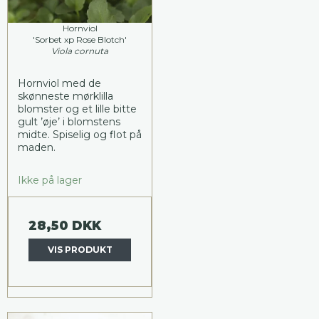
Hornviol
'Sorbet xp Rose Blotch'
Viola cornuta
Hornviol med de
skønneste mørklilla
blomster og et lille bitte
gult ’øje’ i blomstens
midte. Spiselig og flot på
maden.
Ikke på lager
28,50 DKK
VIS PRODUKT