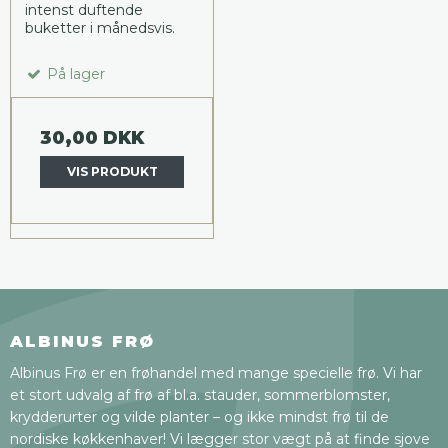
intenst duftende
buketter i månedsvis.
På lager
30,00 DKK
VIS PRODUKT
ALBINUS FRØ
Albinus Frø er en frøhandel med mange specielle frø. Vi har
et stort udvalg af frø af bl.a. stauder, sommerblomster,
krydderurter og vilde planter – og ikke mindst frø til de
nordiske køkkenhaver! Vi lægger stor vægt på at finde sjove