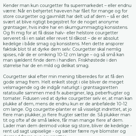
Kender man kun courgetter fra supermarkedet – eller endnu
værre: Når en behjertet haveven har fået for mange og for
store courgetter og gavmildt har delt ud af dem – så er det
svært at blive rigtigt begejstret for de noget anonyme
grøntsager, hvis indre har en skumgummiagtig konsistens.
Og fri mig for at få disse halv- eller helstore courgetter
serveret rå i en salat eller revet til råkost – de er absolut
kedelige i både smag og konsistens. Men dette ansporer
faktisk blot til at dyrke dem selv: Courgetter skal nemlig
spises, når de er omkring 10-12 cm lange – og så små kan
man sjældent finde dem i handlen. Friskhøstede i den
størrelse har de en mild og delikat smag.
Courgetter skal efter min mening tilberedes for at få den
gode smag frem. Helt enkelt stegt i olie bliver de meget
velsmagende og de indgår naturligt i grøntsagsretten
ratatouille sammen med fx auberginer, løg, peberfrugter og
tomater. Fidusen ved at dyrke courgetter selv er, at man kan
plukke af dem, mens de endnu kun er de anbefalede 10-12
cm lange. Og courgette-planter er så visseligt indrettet, at jo
flere man plukker, jo flere frugter sætter de. Så plukker man
tit og ofte af de små lækre, får man mange flere af dem.
Lader man dem derimod vokse sig store, bliver de kedelige -
rent ud sagt uspiselige - og sætter færre nye blomster og