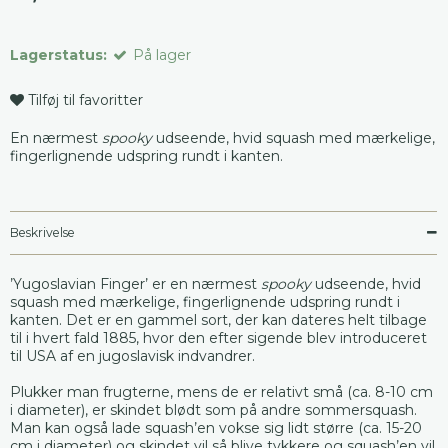
Lagerstatus:
På lager
Tilføj til favoritter
En nærmest
spooky
udseende, hvid squash med mærkelige,
fingerlignende udspring rundt i kanten.
Beskrivelse
’Yugoslavian Finger’ er en nærmest
spooky
udseende, hvid
squash med mærkelige, fingerlignende udspring rundt i
kanten. Det er en gammel sort, der kan dateres helt tilbage
til i hvert fald 1885, hvor den efter sigende blev introduceret
til USA af en jugoslavisk indvandrer.
Plukker man frugterne, mens de er relativt små (ca. 8-10 cm
i diameter), er skindet blødt som på andre sommersquash.
Man kan også lade squash’en vokse sig lidt større (ca. 15-20
cm i diameter) og skindet vil så blive tykkere og squash’en vil