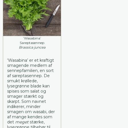
’Wasabina’
Sareptasennep
Brassica juncea
‘Wasabina’ er et kraftigt
smagende medlem af
sennepfamilien, en sort
af sareptasennep. De
smukt krøllede,
lysegrønne blade kan
spises som salat og
smager stærkt og
skarpt. Som navnet
indikerer, minder
smagen om wasabi, der
af mange kendes som
det
meget
stærke,
lysegrønne tilbehør til