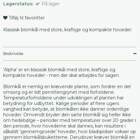
Lagerstatus:
På lager
Tilføj til favoritter
Klassisk blomkål med store, kraftige og kompakte hoveder.
Beskrivelse
’Alpha’ er en klassisk blomkål med store, kraftige og
kompakte hoveder - men der skal arbejdes for sagen.
Blomkål er nemlig en krævende plante, som fordrer en del
omsorg og er lidt pernittengrynet med forholdene.
Temperaturforholdene under udviklingen af planten har
betydning for udbyttet. Kølige perioder af flere ugers
varighed kan betyde, at blomkålen ikke danner ordentlige
hoveder. Omvendt bryder den sarte blomkål sig heller ikke
om hedebølge – perioder med temperaturer over 20 grader i
den periode, hvor hovederne skal dannes, kan resultere i
såkaldt ’gennemgroede’ hoveder, hvor bladspidser vokser op
gennem blomkålsbuketterne. Derudover kræver blomkål en