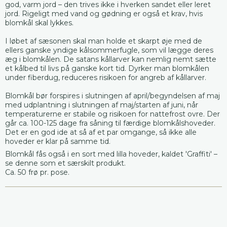
god, varm jord – den trives ikke i hverken sandet eller leret
jord. Rigeligt med vand og gødning er også et krav, hvis
blomkål skal lykkes.
I løbet af sæsonen skal man holde et skarpt øje med de
ellers ganske yndige kålsommerfugle, som vil lægge deres
æg i blomkålen. De satans kållarver kan nemlig nemt sætte
et kålbed til livs på ganske kort tid. Dyrker man blomkålen
under fiberdug, reduceres risikoen for angreb af kållarver.
Blomkål bør forspires i slutningen af april/begyndelsen af maj
med udplantning i slutningen af maj/starten af juni, når
temperaturerne er stabile og risikoen for nattefrost ovre. Der
går ca. 100-125 dage fra såning til færdige blomkålshoveder.
Det er en god ide at så af et par omgange, så ikke alle
hoveder er klar på samme tid.
Blomkål fås også i en sort med lilla hoveder, kaldet 'Graffiti' –
se denne som et særskilt produkt.
Ca. 50 frø pr. pose.