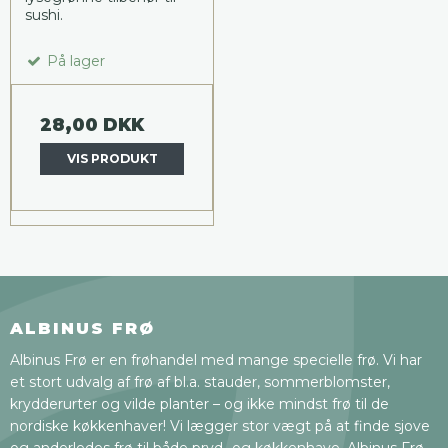
sushi.
På lager
28,00 DKK
VIS PRODUKT
ALBINUS FRØ
Albinus Frø er en frøhandel med mange specielle frø. Vi har
et stort udvalg af frø af bl.a. stauder, sommerblomster,
krydderurter og vilde planter – og ikke mindst frø til de
nordiske køkkenhaver! Vi lægger stor vægt på at finde sjove