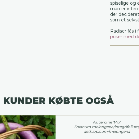
spiselige og e
man er interes
der decideret
som et selvs
Radiser fås i 
poser med de
 KUNDER KØBTE OGSÅ
Aubergine ’Mix’
Solanum melongena/integrifolium
aethiopicum/melongena