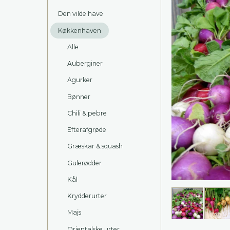
Den vilde have
Køkkenhaven
Alle
Auberginer
Agurker
Bønner
Chili & pebre
Efterafgrøde
Græskar & squash
Gulerødder
Kål
Krydderurter
Majs
Orientalske urter