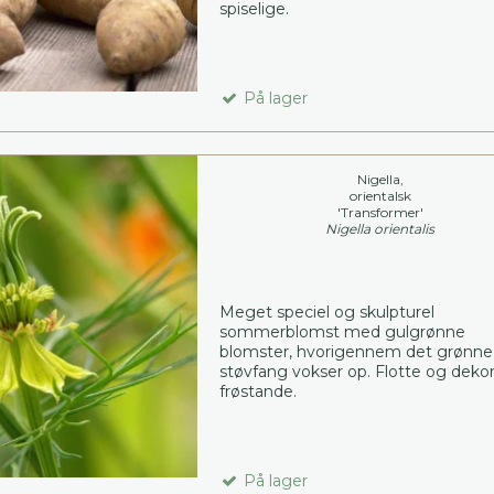
spiselige.
På lager
Nigella,
orientalsk
'Transformer'
Nigella orientalis
Meget speciel og skulpturel
sommerblomst med gulgrønne
blomster, hvorigennem det grønne
støvfang vokser op. Flotte og dekor
frøstande.
På lager