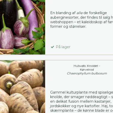
En blanding af
alle
de forskellige
auberginesorter, der findes til salg 
webshoppen – et kaleidoskop af far
former og størrelser.
På lager
Hulsvøb, Knoldet -
Kørvelrod
Chaerophyllum bulbosum
Gammel kulturplante med spiselig
knolde, der smager nøddeagtigt –
en delikat fusion mellem kastanjer,
jordskokker og nye kartofler. Høj, to
skærmplante – de kønne blade er 