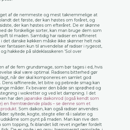
noget af de nemmeste og mest taknemmelige at
blandt det første, der kan høstes om foråret, og
sidste, der kan høstes om efteråret. De er skønne
med de forskellige sorter, kan man bruge dem som
epift til maden. Samtidig har radiser en raffineret
 i det danske køkken måske ikke skønner helt nok
er fantasien kun til anvendelse af radiser i rygeost,
og hakkede på sildeklassikeren ’Sol over
 en af de fem grundsmage, som bør tages i ed, hvis
velse skal være optimal. Radisens bitterhed gør
plagt, når der skal komponeres en samlet god
. Dens raffinerede, let bitre og pebrede smag kan
nge måder. Fx bevarer den både sin sprødhed og
stegning i wokretter og ved let dampning. I det
ken har den
japanske daikonrod (også kendt som
e) en fremtrædende plads – se denne som et
 produkt
. Som daikon, kan også radiser anvendes
r: syltede, kogte, stegte eller rå i salater og
 udskårne som pynt på maden. Man kan rive den
som topping, fx iblandet lidt revet ingefær fordelt
fisk. De er gode i en grov, hjemmerørt remolade, i