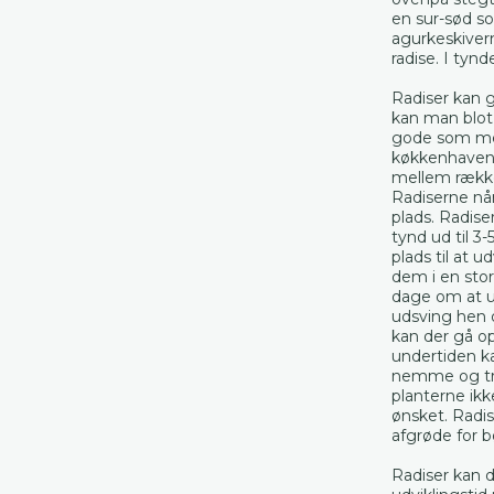
en sur-sød so
agurkeskivern
radise. I tyn
Radiser kan g
kan man blot 
gode som mell
køkkenhaven 
mellem rækker
Radiserne når
plads. Radise
tynd ud til 3
plads til at 
dem i en stor
dage om at ud
udsving hen o
kan der gå o
undertiden ka
nemme og triv
planterne ikk
ønsket. Radis
afgrøde for 
Radiser kan d