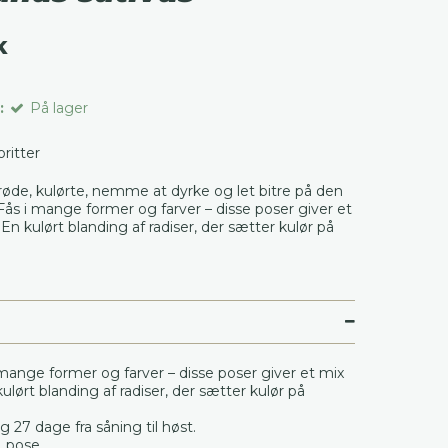
K
:
På lager
voritter
røde, kulørte, nemme at dyrke og let bitre på den
ås i mange former og farver – disse poser giver et
 En kulørt blanding af radiser, der sætter kulør på
 mange former og farver – disse poser giver et mix
kulørt blanding af radiser, der sætter kulør på
 27 dage fra såning til høst.
. pose.