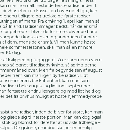
på helt ned til under 20 dage fra såning til høst i
an man normalt høste de første radiser inden 1.
 drivhus eller i en kasse i en havesue el.lign., kan
 endnu tidligere og trække de første radiser
slutningen af marts. Fra omkring 1. april kan man så
te på friland. Radiser smager bedst, når de er små
 for pebrede – bliver de for store, bliver de både
vampede i konsistensen og undertiden for bitre.
løs af dem, mens de er små. Vil man kunne høste
er hele sommersæsonen, skal man så en mindre
er 10. dag.
r af kølighed og fugtig jord, så er sommeren varm
i knap så egnet til radisedyrkning, så spring gerne
mmer-måned over. Men fra begyndelsen af august
neder frem kan man igen dyrke radiser. Lidt
 sensommerens beskaffenhed, kan man som
 radiser i hele august og lidt ind i september. I
man fortsætte endnu længere og med lidt held og
 er det fra drivhus muligt at høste hjemmedyrkede
spist sine radiser, inden de bliver for store, kan man
og glæde sig til næste portion. Man kan dog også
 stok og blomst for derefter at udvikle frøbælge –
skulper. De grønne, umodne skulper er nemlig