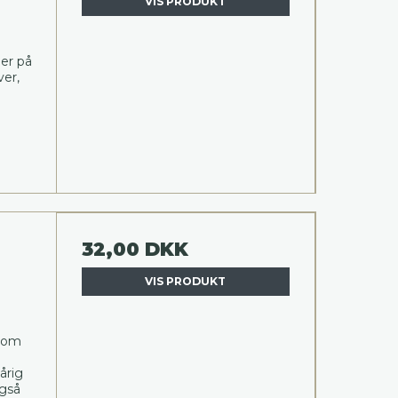
VIS PRODUKT
her på
ver,
32,00 DKK
VIS PRODUKT
e
 som
årig
også