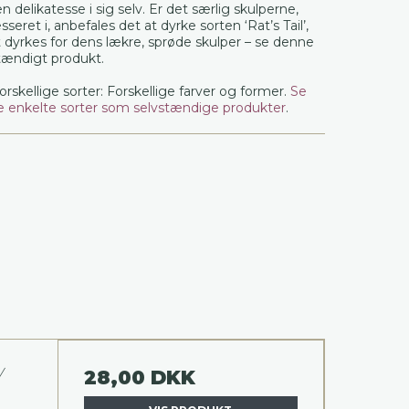
n delikatesse i sig selv. Er det særlig skulperne,
seret i, anbefales det at dyrke sorten ‘Rat’s Tail’,
 dyrkes for dens lækre, sprøde skulper – se denne
tændigt produkt.
forskellige sorter: Forskellige farver og former.
Se
 enkelte sorter som selvstændige produkter
.
/
28,00 DKK