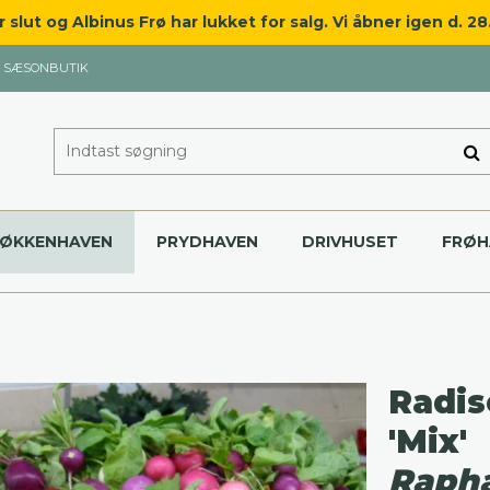
slut og Albinus Frø har lukket for salg. Vi åbner igen d. 2
SÆSONBUTIK
KØKKENHAVEN
PRYDHAVEN
DRIVHUSET
FRØH
Radis
'Mix'
Rapha