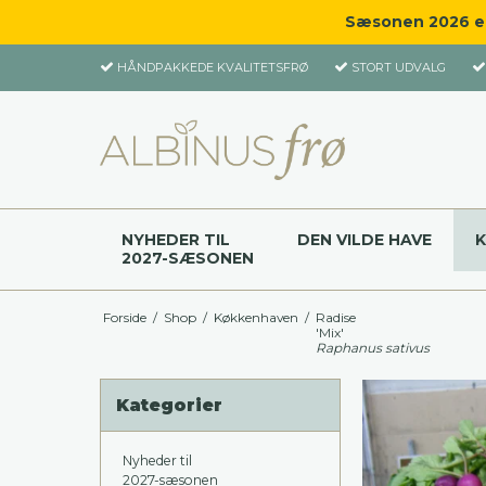
Sæsonen 2026 er 
HÅNDPAKKEDE KVALITETSFRØ
STORT UDVALG
NYHEDER TIL
DEN VILDE HAVE
2027-SÆSONEN
Forside
/
Shop
/
Køkkenhaven
/
Radise
'Mix'
Raphanus sativus
Kategorier
Nyheder til
2027-sæsonen