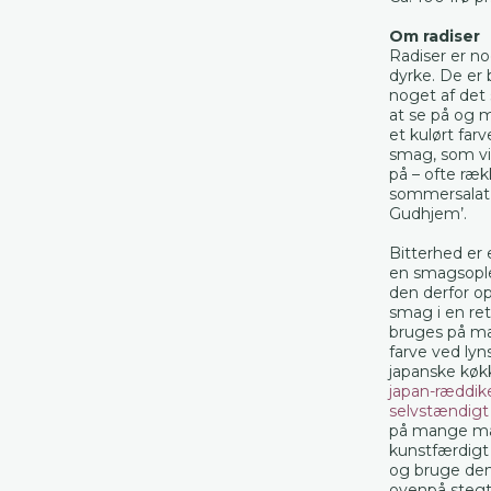
Om radiser
Radiser er 
dyrke. De er 
noget af det 
at se på og 
et kulørt farv
smag, som vi
på – ofte rækk
sommersalat 
Gudhjem’.
Bitterhed er
en smagsople
den derfor o
smag i en ret
bruges på ma
farve ved lyn
japanske køk
japan-ræddik
selvstændigt
på mange måde
kunstfærdigt
og bruge den 
ovenpå stegt 