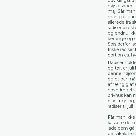
udviklingstid 
højsæsonen, k
maj. Sår man i
man gå i gang
allerede fra 
radiser direk
og endnu ikke
kedelige og s
Spis derfor 
friske radis
portion ca. hv
Radiser holde
og tør, er jul
denne højso
og et par må
afhængig af
hovedregel så
drivhus kan 
planlægning,
radiser til jul!
Får man ikke 
kassere dem 
lade dem gå i
de såkaldte 