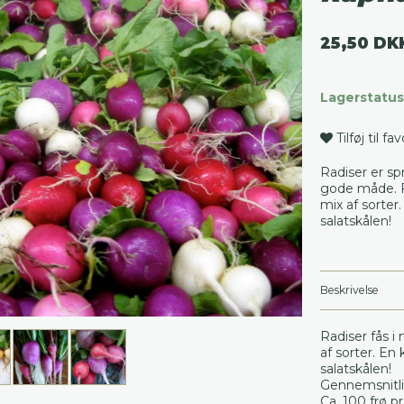
25,50 DK
Lagerstatus
Tilføj til fa
Radiser er sp
gode måde. F
mix af sorter.
salatskålen!
Beskrivelse
Radiser fås i
af sorter. En 
salatskålen!
Gennemsnitlig
Ca. 100 frø pr