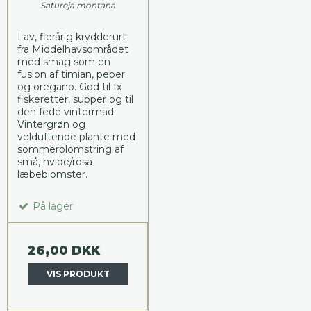
Satureja montana
Lav, flerårig krydderurt
fra Middelhavsområdet
med smag som en
fusion af timian, peber
og oregano. God til fx
fiskeretter, supper og til
den fede vintermad.
Vintergrøn og
velduftende plante med
sommerblomstring af
små, hvide/rosa
læbeblomster.
På lager
26,00 DKK
VIS PRODUKT