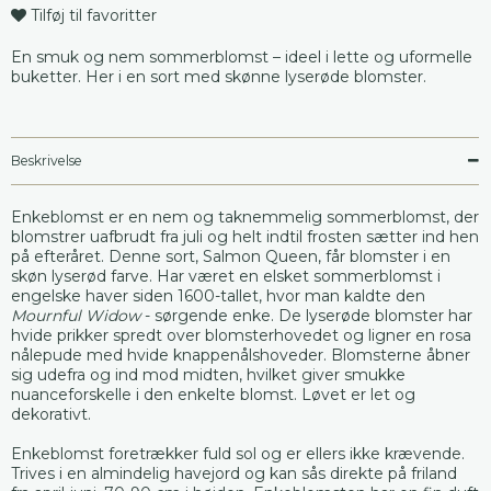
Tilføj til favoritter
En smuk og nem sommerblomst – ideel i lette og uformelle
buketter. Her i en sort med skønne lyserøde blomster.
Beskrivelse
Enkeblomst er en nem og taknemmelig sommerblomst, der
blomstrer uafbrudt fra juli og helt indtil frosten sætter ind hen
på efteråret. Denne sort, Salmon Queen, får blomster i en
skøn lyserød farve. Har været en elsket sommerblomst i
engelske haver siden 1600-tallet, hvor man kaldte den
Mournful Widow
- sørgende enke. De lyserøde blomster har
hvide prikker spredt over blomsterhovedet og ligner en rosa
nålepude med hvide knappenålshoveder. Blomsterne åbner
sig udefra og ind mod midten, hvilket giver smukke
nuanceforskelle i den enkelte blomst. Løvet er let og
dekorativt.
Enkeblomst foretrækker fuld sol og er ellers ikke krævende.
Trives i en almindelig havejord og kan sås direkte på friland