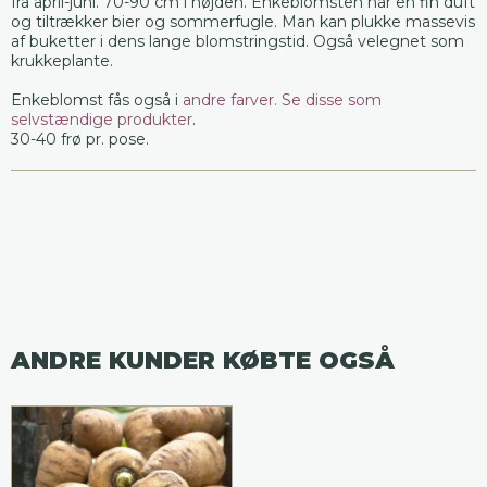
fra april-juni. 70-90 cm i højden. Enkeblomsten har en fin duft
og tiltrækker bier og sommerfugle. Man kan plukke massevis
af buketter i dens lange blomstringstid. Også velegnet som
krukkeplante.
Enkeblomst fås også i
andre farver. Se disse som
selvstændige produkter
.
30-40 frø pr. pose.
ANDRE KUNDER KØBTE OGSÅ