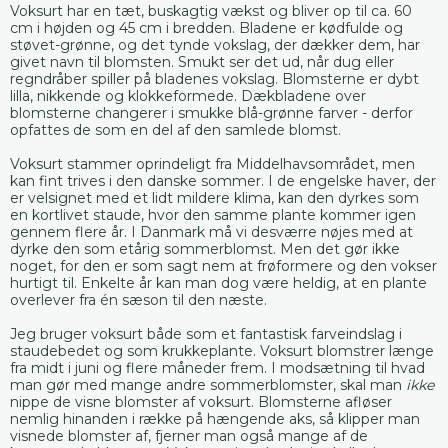
Voksurt har en tæt, buskagtig vækst og bliver op til ca. 60
cm i højden og 45 cm i bredden. Bladene er kødfulde og
støvet-grønne, og det tynde vokslag, der dækker dem, har
givet navn til blomsten. Smukt ser det ud, når dug eller
regndråber spiller på bladenes vokslag. Blomsterne er dybt
lilla, nikkende og klokkeformede. Dækbladene over
blomsterne changerer i smukke blå-grønne farver - derfor
opfattes de som en del af den samlede blomst.
Voksurt stammer oprindeligt fra Middelhavsområdet, men
kan fint trives i den danske sommer. I de engelske haver, der
er velsignet med et lidt mildere klima, kan den dyrkes som
en kortlivet staude, hvor den samme plante kommer igen
gennem flere år. I Danmark må vi desværre nøjes med at
dyrke den som etårig sommerblomst. Men det gør ikke
noget, for den er som sagt nem at frøformere og den vokser
hurtigt til. Enkelte år kan man dog være heldig, at en plante
overlever fra én sæson til den næste.
Jeg bruger voksurt både som et fantastisk farveindslag i
staudebedet og som krukkeplante. Voksurt blomstrer længe
fra midt i juni og flere måneder frem. I modsætning til hvad
man gør med mange andre sommerblomster, skal man
ikke
nippe de visne blomster af voksurt. Blomsterne afløser
nemlig hinanden i række på hængende aks, så klipper man
visnede blomster af, fjerner man også mange af de