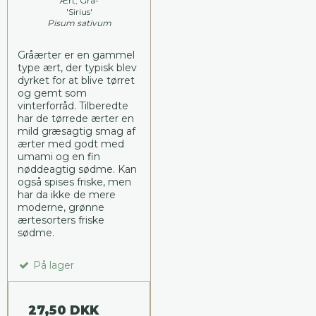
Ært, Grå-
'Sirius'
Pisum sativum
Gråærter er en gammel
type ært, der typisk blev
dyrket for at blive tørret
og gemt som
vinterforråd. Tilberedte
har de tørrede ærter en
mild græsagtig smag af
ærter med godt med
umami og en fin
nøddeagtig sødme. Kan
også spises friske, men
har da ikke de mere
moderne, grønne
ærtesorters friske
sødme.
På lager
27,50 DKK