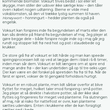
kommende blomster. Voksurt trives bedst i sol eller let
skygge, men stiller der udover ikke særlige krav – den tåler
oven i købet nogen udtørring. Bierne er vilde med
voksblomsten, så den vil trække lystig summen til haven.
Honeywort
– honningurt – hedder planten da også på
engelsk.
Voksurt kan forspires inde fra begyndelsen af marts eller den
kan sås direkte på friland fra begyndelsen af maj. Jeg plejer at
gøre begge dele – både forspire nogle inde og i maj går jeg
rundt og stopper lidt frø ned hist og pist i staudebede og
krukker.
De store grå frø af voksurt er lidt hårde og man kan speede
spiringsprocessen lidt op ved at lægge dem i blød i 6-8 timer,
inden man sår dem. Voksurt er lidt længere om at spire end
mange andre frø – der kan undertiden gå op til tre-seks uger.
Der kan være en del forskel på spiretiden fra frø til frø. Når de
først er spiret, vokser de til gengæld forholdsvis hurtigt.
Voksurt er en robust plante, men lidt sårbar overfor at blive
flyttet for meget, hvilket taler imod forspiring i små potter.
Jeg plejer at så direkte i halvstore potter, så der ikke skal
flyttes og fingereres for meget ved planterne. Fra slutningen
af maj, når al risiko for nattefrost er ovre, kan planterne
sættes udendørs. Enten i krukkerne eller de kan forsigtigt
sættes ned i bede.