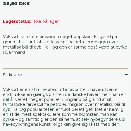
28,50 DKK
Lagerstatus:
Ikke på lager
Voksurt har i flere år været meget populær i England på
grund af sit fantastiske farvespil fra petroleumsgrøn over
metallisk blå til dyb lilla - og den er sørme også værd at dyrke
i Danmark!
Beskrivelse
Voksurt er en af mine absolutte favoritter i haven. Den er
endnu ikke en gængs plante i de danske haver, men har i en
del år været meget populær i England på grund af sit
fantastiske farvespil fra petroleumsgrøn over metallisk blå til
dyb lilla. Og populariteten er fuldt berettiget! Det er nemlig
en af de mest spektakulære sommerblomster, man kan
dyrke – og samtidig er den så nem, at selv nybegyndere udi
havedyrkningens kunst roligt kan give sig i kast med den.