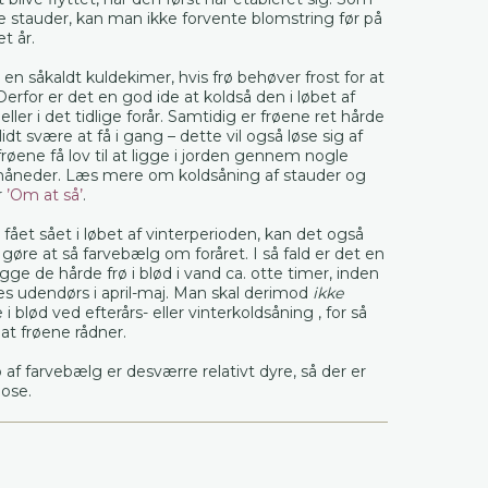
 stauder, kan man ikke forvente blomstring før på
t år.
en såkaldt kuldekimer, hvis frø behøver frost for at
Derfor er det en god ide at koldså den i løbet af
 eller i det tidlige forår. Samtidig er frøene ret hårde
dt svære at få i gang – dette vil også løse sig af
 frøene få lov til at ligge i jorden gennem nogle
måneder. Læs mere om koldsåning af stauder og
r
’Om at så’
.
fået sået i løbet af vinterperioden, kan det også
 gøre at så farvebælg om foråret. I så fald er det en
gge de hårde frø i blød i vand ca. otte timer, inden
les udendørs i april-maj. Man skal derimod
ikke
 blød ved efterårs- eller vinterkoldsåning , for så
 at frøene rådner.
ø af farvebælg er desværre relativt dyre, så der er
pose.