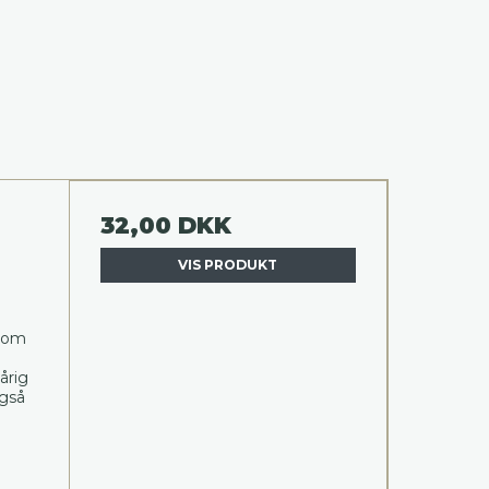
32,00 DKK
VIS PRODUKT
e
 som
årig
også