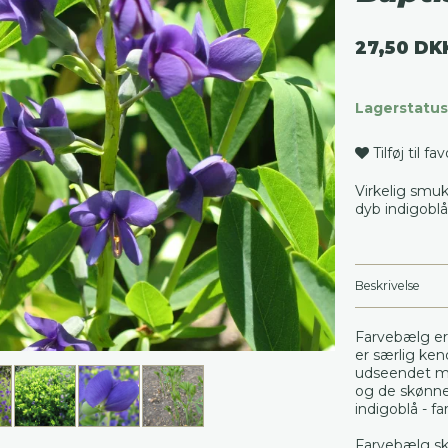
27,50 DK
Lagerstatus
Tilføj til fa
Virkelig smuk
dyb indigoblå 
Beskrivelse
Farvebælg er
er særlig ken
udseendet me
og de skønne 
indigoblå - fa
Farvebælg sk