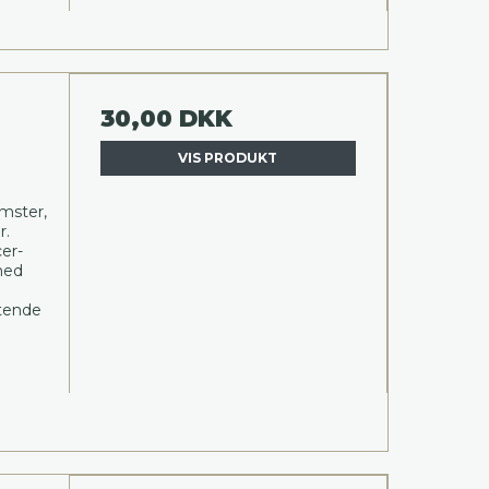
30,00 DKK
VIS PRODUKT
mster,
r.
er-
med
ftende