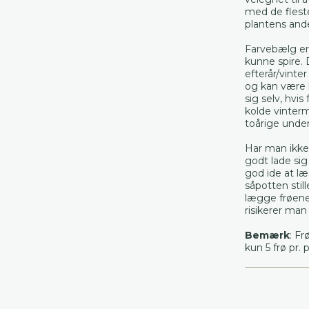
med de fleste
plantens ande
Farvebælg er 
kunne spire. 
efterår/vinter
og kan være li
sig selv, hvis
kolde vinter
toårige unde
Har man ikke 
godt lade sig
god ide at læ
såpotten stil
lægge frøene i
risikerer man
Bemærk
: Fr
kun 5 frø pr. 