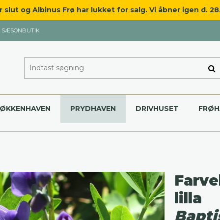
slut og Albinus Frø har lukket for salg. Vi åbner igen d. 2
SÆSONBUTIK
KØKKENHAVEN
PRYDHAVEN
DRIVHUSET
FRØH
Farve
lilla
Bapti