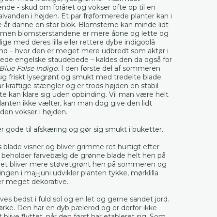
nde - skud om foråret og vokser ofte op til en
alvanden i højden. Et par frøformerede planter kan i
e år danne en stor blok. Blomsterne kan minde lidt
 men blomsterstandene er mere åbne og lette og
lige med deres lilla eller rettere dybe indigoblå
land – hvor den er meget mere udbredt som aktør i
de engelske staudebede – kaldes den da også for
Blue False Indigo
. I den første del af sommeren
sig friskt lysegrønt og smukt med tredelte blade.
 kraftige stængler og er trods højden en stabil
fte kan klare sig uden opbinding. Vil man være helt
planten ikke vælter, kan man dog give den lidt
 den vokser i højden.
 gode til afskæring og gør sig smukt i buketter.
 blade visner og bliver grimme ret hurtigt efter
, beholder farvebælg de grønne blade helt hen på
øvet bliver mere støvetgrønt hen på sommeren og
ingen i maj-juni udvikler planten tykke, mørklilla
r meget dekorative.
ves bedst i fuld sol og en let og gerne sandet jord.
tørke. Den har en dyb pælerod og er derfor ikke
t blive flyttet, når den først har etableret sig. Som