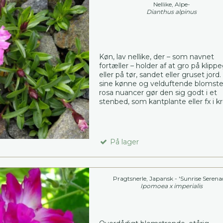
Nellike, Alpe-
Dianthus alpinus
Køn, lav nellike, der – som navnet
fortæller – holder af at gro på klipp
eller på tør, sandet eller gruset jord
sine kønne og velduftende blomster
rosa nuancer gør den sig godt i et
stenbed, som kantplante eller fx i k
På lager
Pragtsnerle, Japansk - 'Sunrise Serena
Ipomoea x imperialis