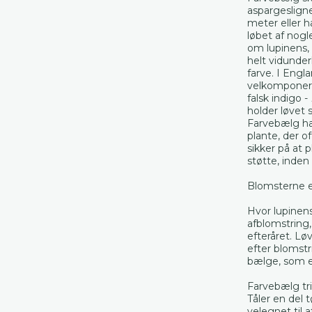
aspargesligne
meter eller h
løbet af nogl
om lupinens,
helt vidunder
farve. I Eng
velkomponere
falsk indigo -
holder løvet 
Farvebælg har
plante, der o
sikker på at 
støtte, inden
Blomsterne er
Hvor lupinens
afblomstring
efteråret. L
efter blomstr
bælge, som e
Farvebælg tri
Tåler en del 
velegnet til a