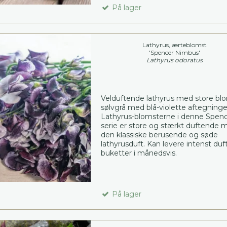
På lager
Lathyrus, ærteblomst
'Spencer Nimbus'
Lathyrus odoratus
Velduftende lathyrus med store blo
sølvgrå med blå-violette aftegninge
Lathyrus-blomsterne i denne Spenc
serie er store og stærkt duftende 
den klassiske berusende og søde
lathyrusduft. Kan levere intenst du
buketter i månedsvis.
På lager