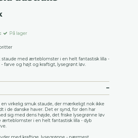
K
:
På lager
voritter
 staude med ærteblomster i en helt fantastisk lilla -
- farve og højt og kraftigt, lysegrønt løv.
 en virkelig smuk staude, der mærkeligt nok ikke
dt i de danske haver. Det er synd, for den har
d sig med dens højde, det friske lysegrønne løv
ærteblomster i en helt fantastisk lilla - dyb
rve.
yder med kraftige, lysegrønne - nærmest