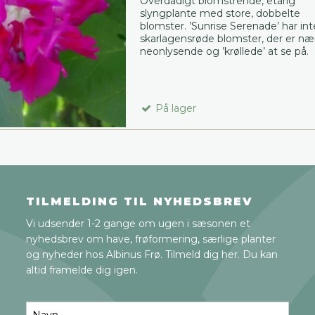
Overdådigt blomstrende, etårig
slyngplante med store, dobbelte
blomster. ’Sunrise Serenade’ har in
skarlagensrøde blomster, der er n
neonlysende og ’krøllede’ at se på.
På lager
TILMELDING TIL NYHEDSBREV
Vi udsender 1-2 gange om ugen i sæsonen et
nyhedsbrev om have, frøformering, særlige planter
og nyheder hos Albinus Frø. Tilmeld dig her. Du kan
altid framelde dig igen.