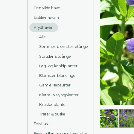
Den vilde have
Køkkenhaven
Prydhaven
Alle
Sommer-blomster, etårige
Stauder & toårige
Løg- og knoldplanter
Blomster-blandinger
Gamle lægeurter
Klatre- & slyngplanter
Krukke-planter
Træer & buske
Drivhuset
Frøhandlerens egne favoritter