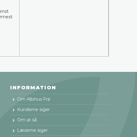
tenst
ærmest
INFORMATION
Om Albinus Frø
Kunderne siger
Om at så
Læserne siger