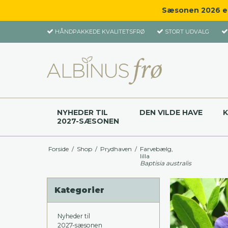
Sæsonen 2026 er 
HÅNDPAKKEDE KVALITETSFRØ
STORT UDVALG
NYHEDER TIL
DEN VILDE HAVE
2027-SÆSONEN
Forside
/
Shop
/
Prydhaven
/
Farvebælg,
lilla
Baptisia australis
Kategorier
Nyheder til
2027-sæsonen