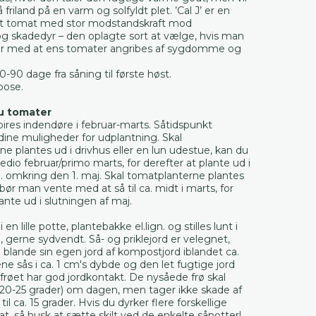
 friland på en varm og solfyldt plet. ’Cal J’ er en
t tomat med stor modstandskraft mod
skadedyr – den oplagte sort at vælge, hvis man
er med at ens tomater angribes af sygdomme og
0-90 dage fra såning til første høst.
 pose.
u tomater
ires indendøre i februar-marts. Såtidspunkt
ine muligheder for udplantning. Skal
e plantes ud i drivhus eller en lun udestue, kan du
edio februar/primo marts, for derefter at plante ud i
gn. omkring den 1. maj. Skal tomatplanterne plantes
 bør man vente med at så til ca. midt i marts, for
lante ud i slutningen af maj.
 en lille potte, plantebakke el.lign. og stilles lunt i
e, gerne sydvendt. Så- og priklejord er velegnet,
 blande sin egen jord af kompostjord iblandet ca.
ene sås i ca. 1 cm's dybde og den let fugtige jord
så frøet har god jordkontakt. De nysåede frø skal
20-25 grader) om dagen, men tager ikke skade af
l ca. 15 grader. Hvis du dyrker flere forskellige
at, så husk at sætte skilt ved de enkelte såpotter!