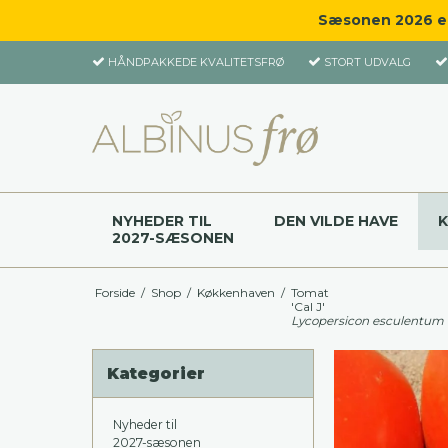
Sæsonen 2026 er 
HÅNDPAKKEDE KVALITETSFRØ
STORT UDVALG
NYHEDER TIL
DEN VILDE HAVE
2027-SÆSONEN
Forside
/
Shop
/
Køkkenhaven
/
Tomat
'Cal J'
Lycopersicon esculentum
Kategorier
Nyheder til
2027-sæsonen