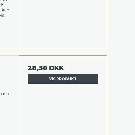
sk
r kan
is.
28,50 DKK
VIS PRODUKT
omster