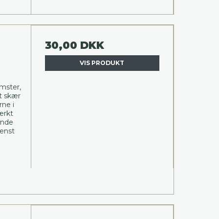
30,00 DKK
VIS PRODUKT
mster,
t skær
rne i
ærkt
ende
tenst