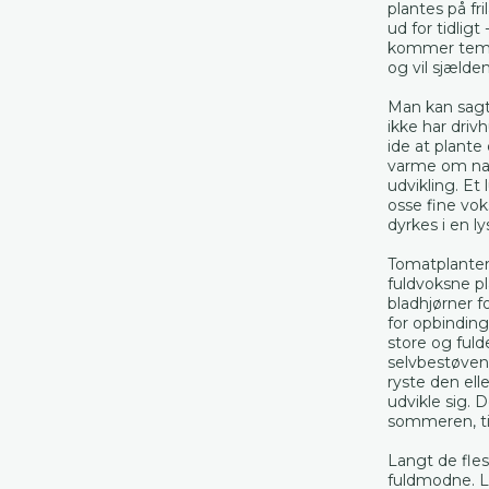
plantes på fr
ud for tidligt
kommer tempe
og vil sjælden
Man kan sagt
ikke har driv
ide at plante
varme om na
udvikling. Et 
osse fine vo
dyrkes i en l
Tomatplanter
fuldvoksne pl
bladhjørner f
for opbinding 
store og ful
selvbestøven
ryste den ell
udvikle sig. 
sommeren, ti
Langt de fles
fuldmodne. L