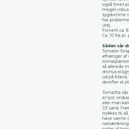
også trives på
meget robus
sygdomme og 
har problem
utøj.
Forvent ca. 8
Ca. 10 frø pr.
Sådan sår d
Tomater forsp
afhænger af d
tomatplantern
så allerede m
drivhus el.li
ud på friland,
derefter at p
Tomatfrø sås i
et lyst vindu
eller man kan
1/3 sand. Frø
trykkes til, 
have varme (
natsænkning ti
sorter af tom