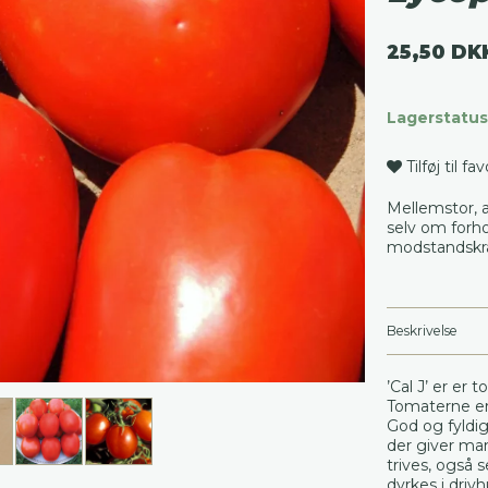
25,50 DK
Lagerstatus
Tilføj til fa
Mellemstor, a
selv om forh
modstandskr
Beskrivelse
’Cal J’ er er 
Tomaterne er 
God og fyldig
der giver ma
trives, også 
dyrkes i driv