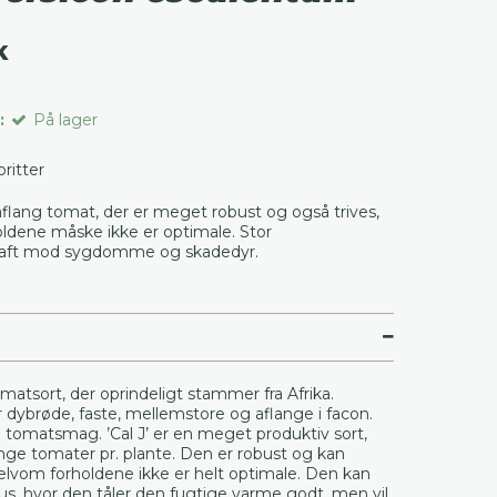
K
:
På lager
voritter
flang tomat, der er meget robust og også trives,
oldene måske ikke er optimale. Stor
aft mod sygdomme og skadedyr.
tomatsort, der oprindeligt stammer fra Afrika.
dybrøde, faste, mellemstore og aflange i facon.
 tomatsmag. ’Cal J’ er en meget produktiv sort,
nge tomater pr. plante. Den er robust og kan
selvom forholdene ikke er helt optimale. Den kan
hus, hvor den tåler den fugtige varme godt, men vil