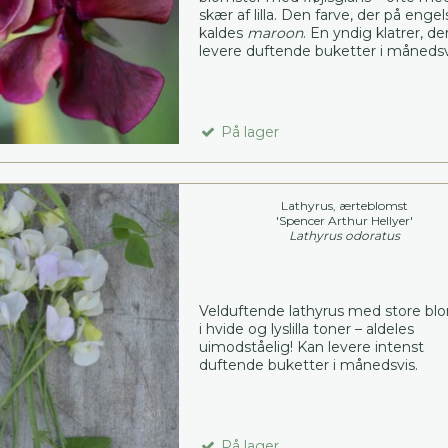
skær af lilla. Den farve, der på engel
kaldes
maroon
. En yndig klatrer, de
levere duftende buketter i månedsv
På lager
Lathyrus, ærteblomst
'Spencer Arthur Hellyer'
Lathyrus odoratus
Velduftende lathyrus med store bl
i hvide og lyslilla toner – aldeles
uimodståelig! Kan levere intenst
duftende buketter i månedsvis.
På lager