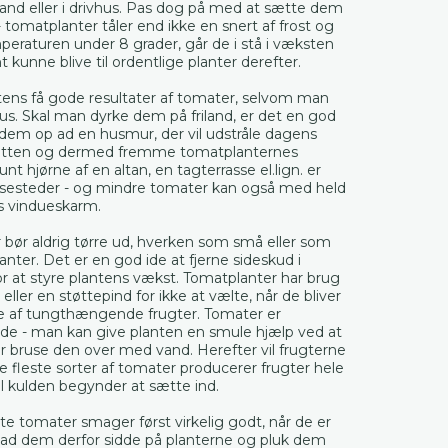
iland eller i drivhus. Pas dog på med at sætte dem
 - tomatplanter tåler end ikke en snert af frost og
raturen under 8 grader, går de i stå i væksten
t kunne blive til ordentlige planter derefter.
ens få gode resultater af tomater, selvom man
hus. Skal man dyrke dem på friland, er det en god
 dem op ad en husmur, der vil udstråle dagens
tten og dermed fremme tomatplanternes
lunt hjørne af en altan, en tagterrasse el.lign. er
ksesteder - og mindre tomater kan også med held
ys vindueskarm.
 bør aldrig tørre ud, hverken som små eller som
anter. Det er en god ide at fjerne sideskud i
or at styre plantens vækst. Tomatplanter har brug
eller en støttepind for ikke at vælte, når de bliver
de af tungthængende frugter. Tomater er
de - man kan give planten en smule hjælp ved at
er bruse den over med vand. Herefter vil frugterne
De fleste sorter af tomater producerer frugter hele
l kulden begynder at sætte ind.
te tomater smager først virkelig godt, når de er
ad dem derfor sidde på planterne og pluk dem