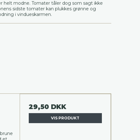
 er helt modne. Tomater tåler dog som sagt ikke
sonens sidste tomater kan plukkes grønne og
odning i vindueskarmen.
29,50 DKK
VIS PRODUKT
dbrune
d et