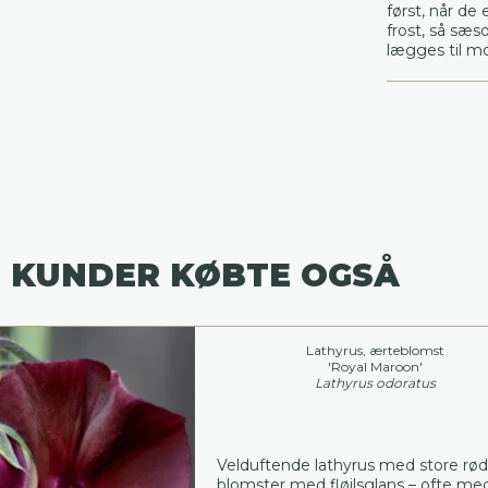
først, når de
frost, så sæ
lægges til m
 KUNDER KØBTE OGSÅ
Lathyrus, ærteblomst
'Royal Maroon'
Lathyrus odoratus
Velduftende lathyrus med store rø
blomster med fløjlsglans – ofte me