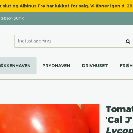
slut og Albinus Frø har lukket for salg. Vi åbner igen d. 2
SÆSONBUTIK
KØKKENHAVEN
PRYDHAVEN
DRIVHUSET
FRØH
Toma
'Cal J'
Lycop