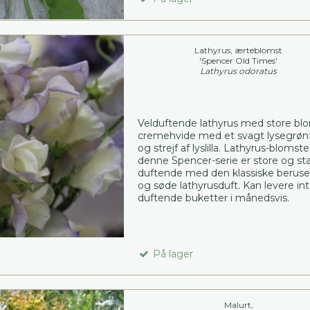
Lathyrus, ærteblomst
'Spencer Old Times'
Lathyrus odoratus
Velduftende lathyrus med store blo
cremehvide med et svagt lysegrøn
og strejf af lyslilla. Lathyrus-blomste
denne Spencer-serie er store og st
duftende med den klassiske berus
og søde lathyrusduft. Kan levere in
duftende buketter i månedsvis.
På lager
Malurt,