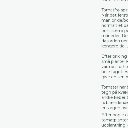
Tomatfrø spir
Når det først
man prikle/po
normalt et pa
om i større p
måneder. Det 
da jorden ne
længere tid,
Efter priklin
små planter k
varme i forhol
hele taget ess
give en sen 
Tomater har b
tegn på kvæ
andre køber t
fx brændenæl
ens egen ove
Efter nogle o
tomatplantern
udplantning 