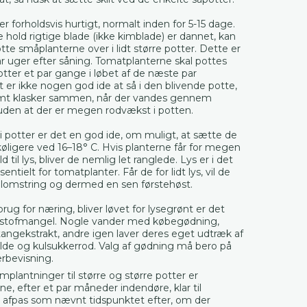
er forholdsvis hurtigt, normalt inden for 5-15 dage.
e hold rigtige blade (ikke kimblade) er dannet, kan
tte småplanterne over i lidt større potter. Dette er
r uger efter såning. Tomatplanterne skal pottes
otter et par gange i løbet af de næste par
er ikke nogen god ide at så i den blivende potte,
mt klasker sammen, når der vandes gennem
 uden at der er megen rodvækst i potten.
g i potter er det en god ide, om muligt, at sætte de
øligere ved 16–18° C. Hvis planterne får for megen
d til lys, bliver de nemlig let ranglede. Lys er i det
entielt for tomatplanter. Får de for lidt lys, vil de
blomstring og dermed en sen førstehøst.
rug for næring, bliver løvet for lysegrønt er det
lstofmangel. Nogle vander med købegødning,
angekstrakt, andre igen laver deres eget udtræk af
de og kulsukkerrod. Valg af gødning må bero på
rbevisning.
mplantninger til større og større potter er
e, efter et par måneder indendøre, klar til
- afpas som nævnt tidspunktet efter, om der