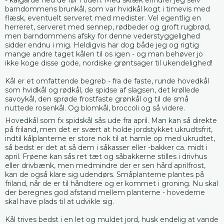
barndommens brunkål, som var hvidkål kogt i timevis med
flæsk, eventuelt serveret med medister. Vel egentlig en
herreret, serveret med sennep, rødbeder og groft rugbrød,
men barndommens afsky for denne vederstyggelighed
sidder endnu i mig. Heldigvis har dog både jeg og rigtig
mange andre taget kålen til os igen - og man behøver jo
ikke koge disse gode, nordiske grøntsager til ukendelighed!
Kål er et omfattende begreb - fra de faste, runde hovedkål
som hvidkål og rødkål, de spidse af slagsen, det krøllede
savoykål, den sprøde frostfaste grønkål og til de små
nuttede rosenkål. Og blomkål, broccoli og så videre.
Hovedkål som fx spidskål sås ude fra april. Man kan så direkte
på friland, men det er svært at holde jordstykket ukrudtsfrit,
indtil kålplanterne er store nok til at hamle op med ukrudtet,
så bedst er det at så dem i såkasser eller -bakker ca. midt i
april. Frøene kan sås ret tæt og såbakkerne stilles i drivhus
eller drivbænk, men medmindre der er sen hård aprilfrost,
kan de også klare sig udendørs. Småplanterne plantes på
friland, når de er til håndtere og er kommet i groning. Nu skal
der beregnes god afstand mellem planterne - hovederne
skal have plads til at udvikle sig.
Kål trives bedst i en let og muldet jord, husk endelig at vande