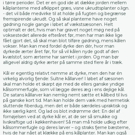
i tørre perioder. Det er en god ide at dække jorden mellem
kålplanterne med afklippet græs, visne ukrudtsplanter o.lign.
- det vil både medvirke til at holde på fugten og begrænse
fremspirende ukrudt. Og så skal planterne have noget
gødning nogle gange i løbet af vækstsæsonen. Helt
optimalt er det, hvis man har gravet noget møg ned på
voksestedet allerede efteråret før, men har man ikke lige
fået gjort det, så skal man blot tilføre gødning, mens kålen
vokser. Man kan med fordel dyrke den dér, hvor man
dyrkede ærter året før, for så vil kålen nyde godt af den
kvælstof, som ærterne har samlet i jorden. Og man bør
alligevel aldrig dyrke ærter på samme sted flere år i træk.
Kål er egentlig relativt nemme at dyrke, men den har én
virkelig alvorlig fjende: Sultne kållarver! I løbet af sæsonen
skal man holde et skarpt øje med de ellers ganske yndige
kålsommerfugle, som vil lægge deres æg i ens dejlige kål.
De satans kållarver kan nemlig nemt sætte et kålbed til livs
på ganske kort tid. Man kan holde dem væk med hermetisk
sluttende fiberdug, men det er både særdeles upraktisk og
ikke særlig kønt. Og lad os blot indrømme det: En del af
fornøjelsen ved at dyrke kål er, at de ser så smukke og
livskraftige ud i køkkenhaven! Så man må holde udkig efter
kålsommerfugle og deres larver – og straks fjerne bæsterne,
hvis de har nået at klække på ens kålplanter. Man kan også