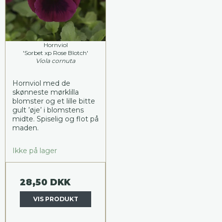
Hornviol
'Sorbet xp Rose Blotch'
Viola cornuta
Hornviol med de
skønneste mørklilla
blomster og et lille bitte
gult ’øje’ i blomstens
midte. Spiselig og flot på
maden.
Ikke på lager
28,50 DKK
VIS PRODUKT