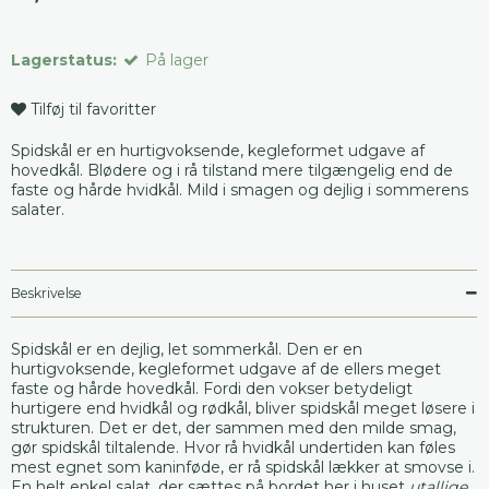
Lagerstatus:
På lager
Tilføj til favoritter
Spidskål er en hurtigvoksende, kegleformet udgave af
hovedkål. Blødere og i rå tilstand mere tilgængelig end de
faste og hårde hvidkål. Mild i smagen og dejlig i sommerens
salater.
Beskrivelse
Spidskål er en dejlig, let sommerkål. Den er en
hurtigvoksende, kegleformet udgave af de ellers meget
faste og hårde hovedkål. Fordi den vokser betydeligt
hurtigere end hvidkål og rødkål, bliver spidskål meget løsere i
strukturen. Det er det, der sammen med den milde smag,
gør spidskål tiltalende. Hvor rå hvidkål undertiden kan føles
mest egnet som kaninføde, er rå spidskål lækker at smovse i.
En helt enkel salat, der sættes på bordet her i huset
utallige