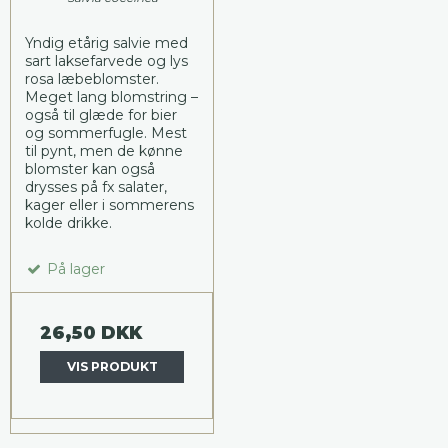
Yndig etårig salvie med
sart laksefarvede og lys
rosa læbeblomster.
Meget lang blomstring –
også til glæde for bier
og sommerfugle. Mest
til pynt, men de kønne
blomster kan også
drysses på fx salater,
kager eller i sommerens
kolde drikke.
På lager
26,50 DKK
VIS PRODUKT