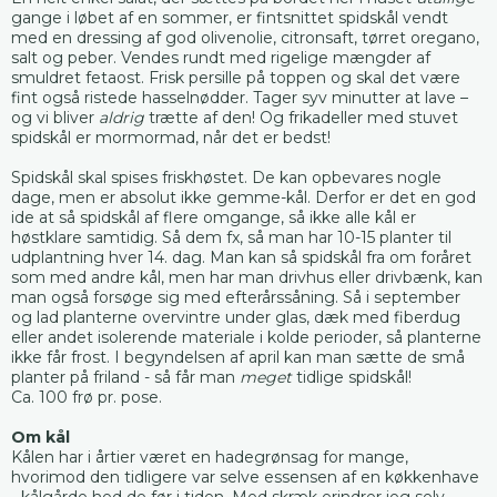
gange i løbet af en sommer, er fintsnittet spidskål vendt
med en dressing af god olivenolie, citronsaft, tørret oregano,
salt og peber. Vendes rundt med rigelige mængder af
smuldret fetaost. Frisk persille på toppen og skal det være
fint også ristede hasselnødder. Tager syv minutter at lave –
og vi bliver
aldrig
trætte af den! Og frikadeller med stuvet
spidskål er mormormad, når det er bedst!
Spidskål skal spises friskhøstet. De kan opbevares nogle
dage, men er absolut ikke gemme-kål. Derfor er det en god
ide at så spidskål af flere omgange, så ikke alle kål er
høstklare samtidig. Så dem fx, så man har 10-15 planter til
udplantning hver 14. dag. Man kan så spidskål fra om foråret
som med andre kål, men har man drivhus eller drivbænk, kan
man også forsøge sig med efterårssåning. Så i september
og lad planterne overvintre under glas, dæk med fiberdug
eller andet isolerende materiale i kolde perioder, så planterne
ikke får frost. I begyndelsen af april kan man sætte de små
planter på friland - så får man
meget
tidlige spidskål!
Ca. 100 frø pr. pose.
Om kål
Kålen har i årtier været en hadegrønsag for mange,
hvorimod den tidligere var selve essensen af en køkkenhave
- kålgårde hed de før i tiden. Med skræk erindrer jeg selv