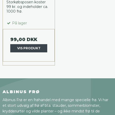
Storkøbsposen koster
99 kr. og indeholder ca.
1000 frø.
På lager
99,00 DKK
VIS PRODUKT
ALBINUS FRØ
Albinus Frø er en frøhandel med mange specielle frø. Vi har
et stort udvalg af frø af bl.a. stauder, sommerblomster,
krydderurter og vilde planter – og ikke mindst frø til de