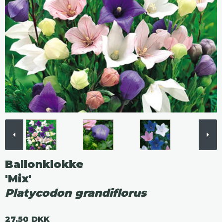
Ballonklokke
'Mix'
Platycodon grandiflorus
27,50 DKK