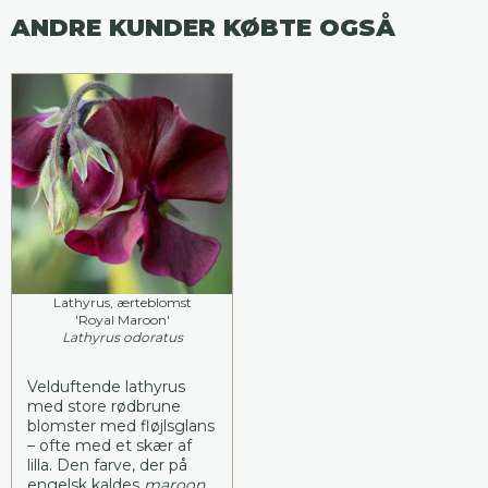
ANDRE KUNDER KØBTE OGSÅ
Lathyrus, ærteblomst
'Royal Maroon'
Lathyrus odoratus
Velduftende lathyrus
med store rødbrune
blomster med fløjlsglans
– ofte med et skær af
lilla. Den farve, der på
engelsk kaldes
maroon
.