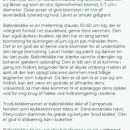
og åbner sig som en stor stjerneformet blomst, 5-7 cm i
diameter. Disse poser vil give blomster i et mix af
lavendelblå, lyserød og hvid. Løvet er smukt grågrønt.
Ballonklokke er en mellemhøj staude, 50-60 cm høj, der er
velegnet forrest i et staudebed, gerne flere sammen. Den
kan også dyrkes i krukker, da den har en lang samlet
blomstring fra slutningen af juni og et par måneder frem.
Det er en god ide at fjerne visne blomster for at understøtte
den lange blomstring. Løvet holder sig pænt og danner en
lav tæt pude. Ballonklokke har stærke oprette stængler og
behøver sjældent opbinding. Den er lidt sen til at komme i
gang om foråret, begynder først at skyde omkring midten af
april, så den kan oplagt placeres sammen med tidlige
løgplanter som tulipaner. Da den er så sen til at vise sig om
foråret, kan det være en god ide at afmærke dens
voksested, så man ikke kommer til at ødelægge dens rødder
ved for ivrig brug af hakke ved forårsrengøring i bedene.
Trods klokkenavnet er ballonklokke ikke af Campanula-
familien som klokkeblomster ellers er. Dens botaniske navn,
Platycodon stammer fra græsk og betyder ’bred klokke’. Den
er god til afskæring, køn i buketter.
Ballonklokke trives i sol eller halvskygge i en let, veldrænet