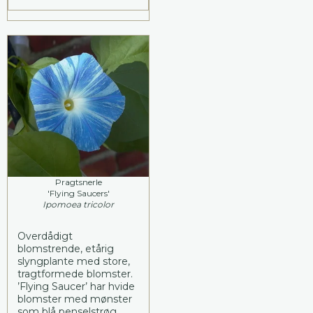
Pragtsnerle
'Flying Saucers'
Ipomoea tricolor
Overdådigt
blomstrende, etårig
slyngplante med store,
tragtformede blomster.
’Flying Saucer’ har hvide
blomster med mønster
som blå penselstrøg.