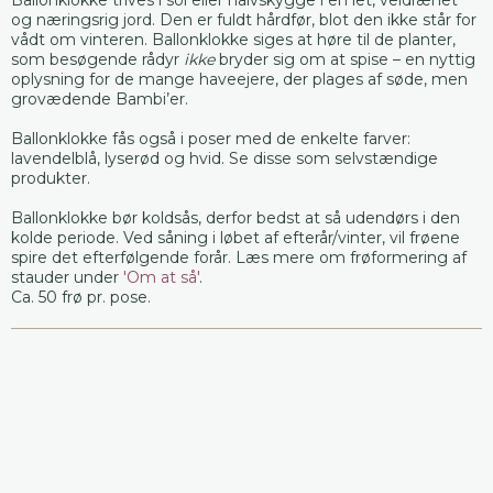
og næringsrig jord. Den er fuldt hårdfør, blot den ikke står for
vådt om vinteren. Ballonklokke siges at høre til de planter,
som besøgende rådyr
ikke
bryder sig om at spise – en nyttig
oplysning for de mange haveejere, der plages af søde, men
grovædende Bambi’er.
Ballonklokke fås også i poser med de enkelte farver:
lavendelblå, lyserød og hvid. Se disse som selvstændige
produkter.
Ballonklokke bør koldsås, derfor bedst at så udendørs i den
kolde periode. Ved såning i løbet af efterår/vinter, vil frøene
spire det efterfølgende forår. Læs mere om frøformering af
stauder under
'Om at så'
.
Ca. 50 frø pr. pose.