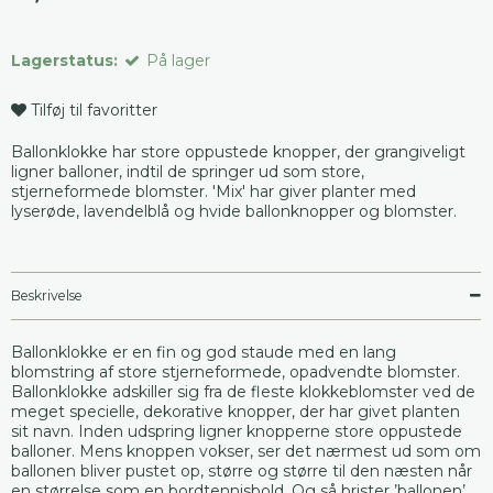
Lagerstatus:
På lager
Tilføj til favoritter
Ballonklokke har store oppustede knopper, der grangiveligt
ligner balloner, indtil de springer ud som store,
stjerneformede blomster. 'Mix' har giver planter med
lyserøde, lavendelblå og hvide ballonknopper og blomster.
Beskrivelse
Ballonklokke er en fin og god staude med en lang
blomstring af store stjerneformede, opadvendte blomster.
Ballonklokke adskiller sig fra de fleste klokkeblomster ved de
meget specielle, dekorative knopper, der har givet planten
sit navn. Inden udspring ligner knopperne store oppustede
balloner. Mens knoppen vokser, ser det nærmest ud som om
ballonen bliver pustet op, større og større til den næsten når
en størrelse som en bordtennisbold. Og så brister ’ballonen’