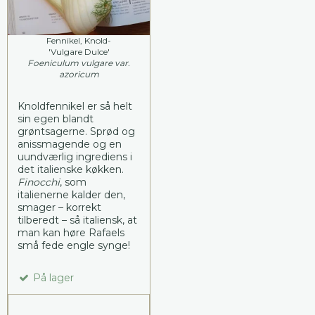
Fennikel, Knold-
'Vulgare Dulce'
Foeniculum vulgare var.
azoricum
Knoldfennikel er så helt
sin egen blandt
grøntsagerne. Sprød og
anissmagende og en
uundværlig ingrediens i
det italienske køkken.
Finocchi
, som
italienerne kalder den,
smager – korrekt
tilberedt – så italiensk, at
man kan høre Rafaels
små fede engle synge!
På lager