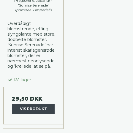
Pragtsnerle, Japansk -
'Sunrise Serenade’
Ipomoea x imperialis
Overdådigt
blomstrende, etårig
slyngplante med store,
dobbelte blomster.
’Sunrise Serenade’ har
intenst skarlagensrøde
blomster, der er
nærmest neonlysende
og ’krøllede’ at se på.
På lager
29,50 DKK
VIS PRODUKT