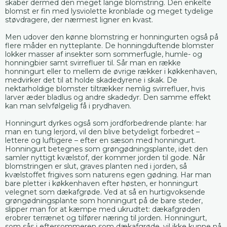
skaber dermed den meget lange blomstring. Den enkelte
blomst er fin med lysviolette kronblade og meget tydelige
støvdragere, der nærmest ligner en kvast.
Men udover den kønne blomstring er honningurten også på
flere måder en nytteplante. De honningduftende blomster
lokker masser af insekter som sommerfugle, humle- og
honningbier samt svirrefluer til. Sår man en række
honningurt eller to mellem de øvrige rækker i køkkenhaven,
medvirker det til at holde skadedyrene i skak. De
nektarholdige blomster tiltrækker nemlig svirrefluer, hvis
larver æder bladlus og andre skadedyr. Den samme effekt
kan man selvfølgelig få i prydhaven.
Honningurt dyrkes også som jordforbedrende plante: har
man en tung lerjord, vil den blive betydeligt forbedret –
lettere og luftigere – efter en sæson med honningurt.
Honningurt betegnes som grøngødningsplante, idet den
samler nyttigt kvælstof, der kommer jorden til gode. Når
blomstringen er slut, graves planten ned i jorden, så
kvælstoffet frigives som naturens egen gødning. Har man
bare pletter i køkkenhaven efter høsten, er honningurt
velegnet som dækafgrøde. Ved at så en hurtigvoksende
grøngødningsplante som honningurt på de bare steder,
slipper man for at kæmpe med ukrudtet: dækafgrøden
erobrer terrænet og tilfører næring til jorden. Honningurt,
som sås i eftersommeren som dækafgrøde, vil ikke kunne nå