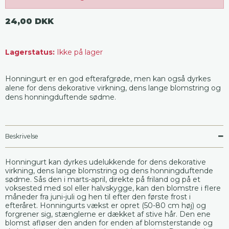
24,00 DKK
Lagerstatus:
Ikke på lager
Honningurt er en god efterafgrøde, men kan også dyrkes
alene for dens dekorative virkning, dens lange blomstring og
dens honningduftende sødme.
Beskrivelse
Honningurt kan dyrkes udelukkende for dens dekorative
virkning, dens lange blomstring og dens honningduftende
sødme. Sås den i marts-april, direkte på friland og på et
voksested med sol eller halvskygge, kan den blomstre i flere
måneder fra juni-juli og hen til efter den første frost i
efteråret. Honningurts vækst er opret (50-80 cm høj) og
forgrener sig, stænglerne er dækket af stive hår. Den ene
blomst afløser den anden for enden af blomsterstande og