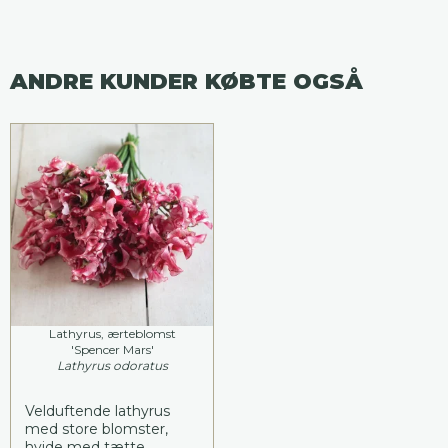
ANDRE KUNDER KØBTE OGSÅ
Lathyrus, ærteblomst
'Spencer Mars'
Lathyrus odoratus
Velduftende lathyrus
med store blomster,
hvide med tætte