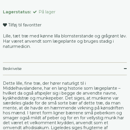
Lagerstatus:
På lager
Tilføj til favoritter
Lille, tæt træ med kønne lilla blomsterstande og grågrønt løv.
Har været anvendt som lægeplante og bruges stadig i
naturmedicin.
Beskrivelse
Dette lille, fine træ, der hører naturligt til i
Middelhavslandene, har en lang historie som lægeplante –
hvilket da også afspejler sig i begge de anvendte navne,
kyskhedstræ og munkepeber. Det siges, at munkene var
særdeles glade for de små sorte bær af dette træ, da man
mente, at de havde en hæmmende virkning på kønsdriften
hos mænd. I tørret form ligner bærrene små peberkorn og
smager også mildt af peber og for en for vellystig munk har
det været et velkomment krydderi, anvendt som et
omvendt afrodisiakum. Ligeledes siges frugterne af