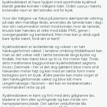
kyskhedstræet at have hjulpet med opretholde kyskhed
blandt græske kvinder i tidligere tider. Ordet
castus
i træets
botaniske navn er det latinske ord for kysk.
Hvor der tidligere var fokus på plantens dæmpende virkning
på især den mandlige libido, anvendes de tørrede bær i dag i
stor stil i naturmedicin rettet mod kvinder, hvor de tørrede,
knuste bær hævdes at virke mod både PMS, gener i
overgangsalder og barnløshed. Men man kan jo altså også
bare dyrke træet, fordi det er kønt!
Kyskhedstræet er løvfældende og vokser i en tæt
halvkugleformet vækst. I landene omkring Middelhavet kan
man se det vokse vildt i tætte bestande langs kyster og
flodløb. Her kan træet blive op til ca. fire meter højt. Trods
dets mediterrane baggrund kan kyskhedstræet sagtens
trives i Danmark – her vil det dog sjældent blive mere end
halvanden meter højt og kan med sin tætte form mere
betragtes som en busk. Ældre planter kan miste noget af
den halvkugleformede vækst og blive lidt mere
uregelmæssige i faconen – det kan en beskærersaks i
vinterhalvåret rette op på.
Kyskhedstræet er kønt og fint med dets grågrønne løv,
bladene er fem eller syvfingrede og kan minde om
hampeplantens blade. Det sætter velduftende lilla