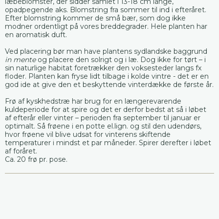
læbeblomster, der sidder samlet i 13-18 cm lange,
opadpegende aks. Blomstring fra sommer til ind i efteråret.
Efter blomstring kommer de små bær, som dog ikke
modner ordentligt på vores breddegrader. Hele planten har
en aromatisk duft.
Ved placering bør man have plantens sydlandske baggrund
in mente
og placere den solrigt og i læ. Dog ikke for tørt – i
sin naturlige habitat foretrækker den voksesteder langs fx
floder. Planten kan fryse lidt tilbage i kolde vintre - det er en
god ide at give den et beskyttende vinterdække de første år.
Frø af kyskhedstræ har brug for en længerevarende
kuldeperiode for at spire og det er derfor bedst at så i løbet
af efterår eller vinter – perioden fra september til januar er
optimalt. Så frøene i en potte el.lign. og stil den udendørs,
hvor frøene vil blive udsat for vinterens skiftende
temperaturer i mindst et par måneder. Spirer derefter i løbet
af foråret.
Ca. 20 frø pr. pose.